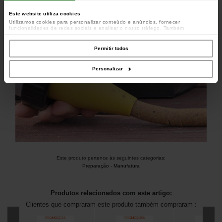
pistola.
Este website utiliza cookies
Utilizamos cookies para personalizar conteúdo e anúncios, fornecer
funcionalidades de redes sociais e analisar o nosso tráfego. Também
partilhamos informações acerca da sua utilização do site com os nossos
parceiros de redes sociais, de publicidade e de análise, que as podem combinar
com outras informações que lhes forneceu ou recolhidas por estes a partir da
Permitir todos
sua utilização dos respetivos serviços.
Personalizar
Este produto pertence às seguintes categorias:
Preparação
-
Manufatura
Produtos relacionados com este artigo:
Clientes que compraram este produto também compraram :