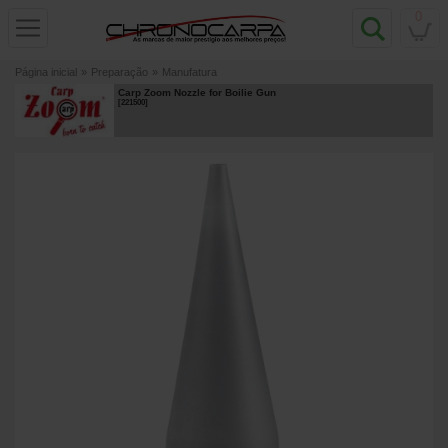
0
Página inicial
»
Preparação
»
Manufatura
Carp Zoom Nozzle for Boilie Gun
[
221500
]