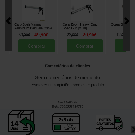
Carp Spirit Manual
Carp Zoom Heavy Duty
Ccarp Boilie Bag
Aluminium Bait Gun
Boilie Gun
[
221046
]
[
221499
]
49
20
8
59
,
90
€
23
,
90
€
12
,
90
€
,
90
€
,
90
€
Comprar
Comprar
Comp
Comentários de clientes
Sem comentários de momento
Escrever uma opinião sobre esse produto
REF:
CZ0789
EAN:
5999558730789