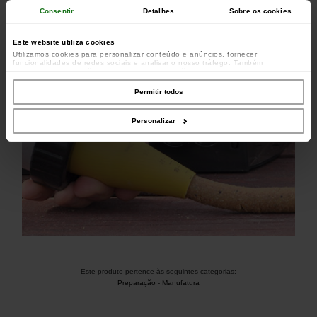
mistura.
Consentir
Detalhes
Sobre os cookies
O parafuso de suporte do bocal é feito de aço para uma
resistência extra.
Este website utiliza cookies
Utilizamos cookies para personalizar conteúdo e anúncios, fornecer
funcionalidades de redes sociais e analisar o nosso tráfego. Também
partilhamos informações acerca da sua utilização do site com os nossos
parceiros de redes sociais, de publicidade e de análise, que as podem combinar
com outras informações que lhes forneceu ou recolhidas por estes a partir da
Permitir todos
sua utilização dos respetivos serviços.
Personalizar
Este produto pertence às seguintes categorias:
Preparação
-
Manufatura