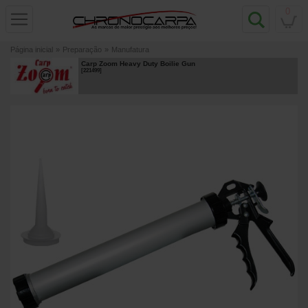
0
Página inicial
»
Preparação
»
Manufatura
Carp Zoom Heavy Duty Boilie Gun
[
221499
]