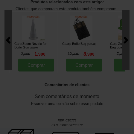
Produtos relacionados com este artigo:
Clientes que compraram este produto também compraram :
Carp Zoom Nozzle for
Ccarp Boilie Bag
Carp Zoom Mars
[
225544
]
Boilie Gun
Bag Loader (x3)
[
221500
]
1
8
6
2
,
90
€
12
,
90
€
7
,
40
€
,
90
€
,
90
€
Comprar
Comprar
Comp
Comentários de clientes
Sem comentários de momento
Escrever uma opinião sobre esse produto
REF:
CZ0772
EAN:
5999558730772