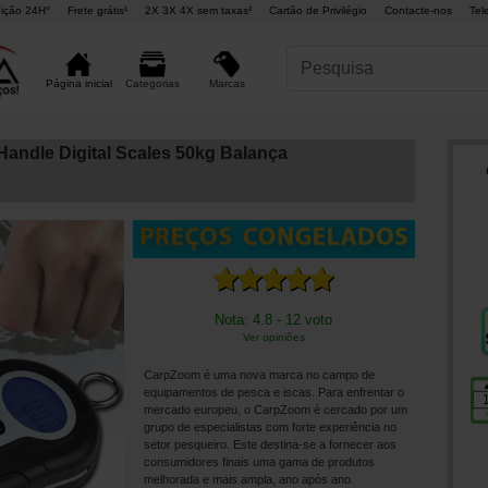
ição 24H°
Frete grátis¹
2X 3X 4X sem taxas²
Cartão de Privilégio
Contacte-nos
Tel
Marcas
Página inicial
Categorias
andle Digital Scales 50kg Balança
Nota: 4.8 - 12 voto
Ver opiniões
CarpZoom é uma nova marca no campo de
equipamentos de pesca e iscas. Para enfrentar o
mercado europeu, o CarpZoom é cercado por um
grupo de especialistas com forte experiência no
setor pesqueiro. Este destina-se a fornecer aos
consumidores finais uma gama de produtos
melhorada e mais ampla, ano após ano.