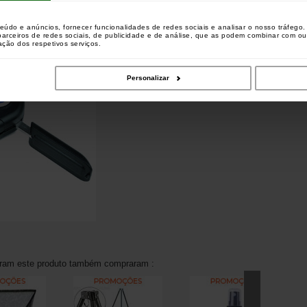
ído)
teúdo e anúncios, fornecer funcionalidades de redes sociais e analisar o nosso tráfeg
 parceiros de redes sociais, de publicidade e de análise, que as podem combinar com o
zação dos respetivos serviços.
Personalizar
aram este produto também compraram :