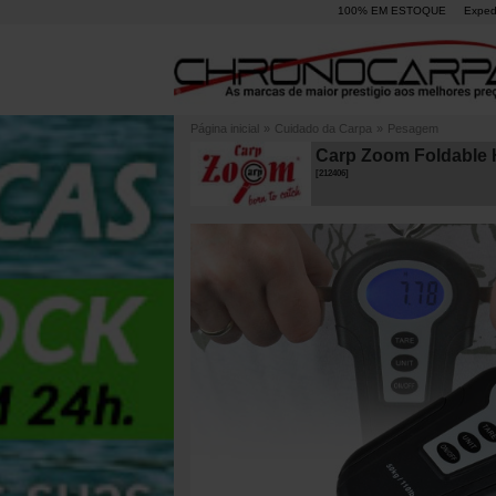
100% EM ESTOQUE
Exped
Página inicial
»
Cuidado da Carpa
»
Pesagem
Carp Zoom Foldable H
[
212406
]