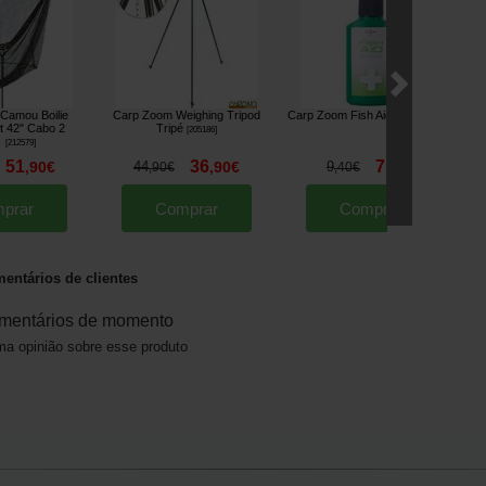
Camou Boilie
Carp Zoom Weighing Tripod
Carp Zoom Fish Aid 50ml
Ca
[
212543
]
t 42" Cabo 2
Tripé
[
205186
]
s
[
212579
]
51
36
7
,
90
€
44
,
90
€
9
,
90
€
,
90
€
,
40
€
prar
Comprar
Comprar
entários de clientes
mentários de momento
a opinião sobre esse produto