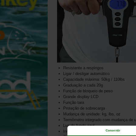
Resistente a respingos
Ligar / desligar automático
Capacidade máxima: 50kg / 110lbs
Graduação a cada 20g
Função de bloqueio de peso
Grande display LCD
Função tara
Proteção de sobrecarga
Mudança de unidade: kg, lbs, oz
Termômetro integrado com mudança de un
Luz de fundo azul
Consentir
Indicador de bateria fraca