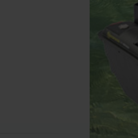
rp Zoom Marshal Deluxe Net
Carp Zoom 2 en 1 Unhooking
Carp Zoom Foldable W
Float
Mat & Weigh Sling
Bucket 12L
[
212578
]
[
212458
]
[
226255
]
6
27
8
8
,
90
€
30
,
90
€
10
,
90
,
90
€
,
90
€
,
90
€
Comprar
Comprar
Comprar