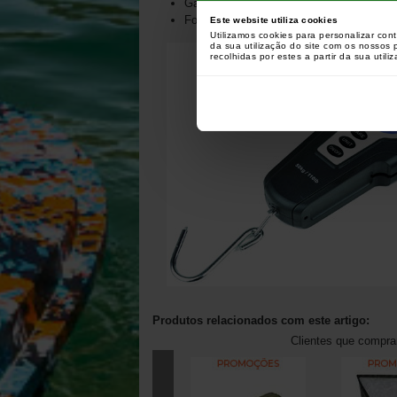
Gancho de suspensão
Fonte de alimentação: 2 x AAA (não inclu
Este website utiliza cookies
Utilizamos cookies para personalizar con
da sua utilização do site com os nossos
recolhidas por estes a partir da sua utili
Produtos relacionados com este artigo:
Clientes que compr