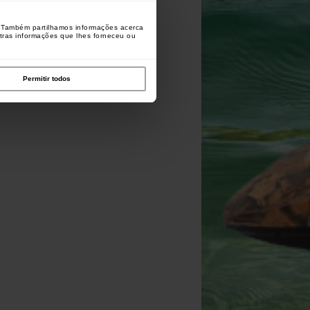
o. Também partilhamos informações acerca
utras informações que lhes forneceu ou
Permitir todos