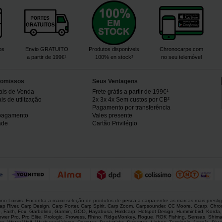
os
Envio GRATUITO
Produtos disponíveis
Chronocarpe.com
a partir de 199€¹
100% en stock³
no seu telemóvel
omissos
Seus Ventagens
ais de Venda
Frete grátis a partir de 199€¹
s de utilização
2x 3x 4x Sem custos por CB²
Pagamento por transferência
pagamento
Vales presente
ade
Cartão Privilégio
o Loisirs. Encontra a maior seleção de produtos de
pesca a carpa
entre as marcas mais presti
ap River
,
Carp Design
,
Carp Porter
,
Carp Spirit
,
Carp Zoom
,
Carpsounder
,
CC Moore
,
Ccarp
,
Chro
p
,
Faith
,
Fox
,
Garbolino
,
Garmin
,
GOO
,
Hayabusa
,
Holdcarp
,
Hotspot Design
,
Humminbird
,
Korda
ower Pro
,
Pro Elite
,
Prologic
,
Prowess
,
Rhino
,
RidgeMonkey
,
Rogue
,
ROK Fishing
,
Sensas
,
Shim