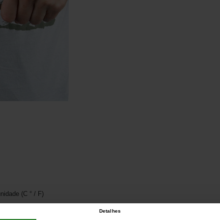
idade (C ° / F)
Detalhes