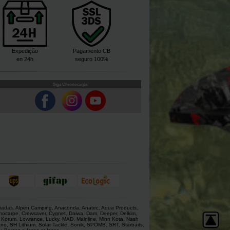
Expedição
Pagamento CB
en 24h
seguro 100%
Siga Chronocarpa
giadas.
Alpen Camping
,
Anaconda
,
Anatec
,
Aqua Products
,
nocarpe
,
Crewsaver
,
Cygnet
,
Daiwa
,
Dam
,
Deeper
,
Delkim
,
,
Korum
,
Lowrance
,
Lucky
,
MAD
,
Mainline
,
Minn Kota
,
Nash
ano
,
SH Lithium
,
Solar Tackle
,
Sonik
,
SPOMB
,
SRT
,
Starbaits
,