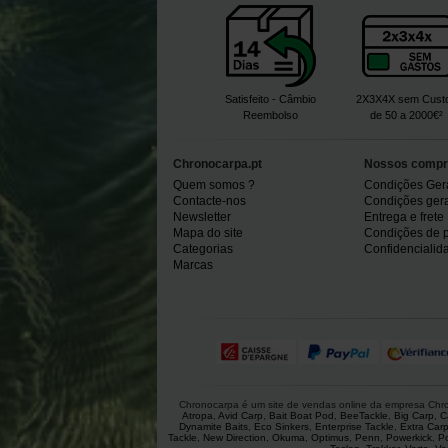
Satisfeito - Câmbio
2X3X4X sem Cust
Reembolso
de 50 a 2000€²
Chronocarpa.pt
Nossos compr
Quem somos ?
Condições Ger
Contacte-nos
Condições gerai
Newsletter
Entrega e frete
Mapa do site
Condições de 
Categorias
Confidencialid
Marcas
Chronocarpa é um site de vendas online da empresa Chron
Atropa
,
Avid Carp
,
Bait Boat Pod
,
BeeTackle
,
Big Carp
,
C
Dynamite Baits
,
Eco Sinkers
,
Enterprise Tackle
,
Extra Car
Tackle
,
New Direction
,
Okuma
,
Optimus
,
Penn
,
Powerkick
,
P