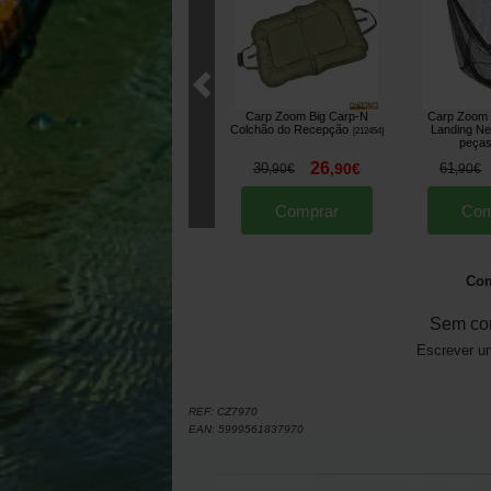
Carp Zoom Big Carp-N
Carp Zoom 
Colchão do Recepção
Landing Ne
[
212454
]
peça
26
30
,
90
€
61
,
90
€
,
90
€
Comprar
Com
Com
Sem co
Escrever um
REF:
CZ7970
EAN:
5999561837970