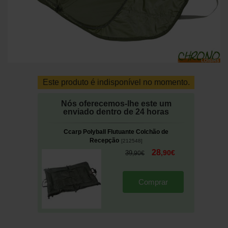
Este produto é indisponível no momento.
Nós oferecemos-lhe este um
enviado dentro de 24 horas
Ccarp Polyball Flutuante Colchão de
Recepção
[
212548
]
28
,
90
€
39
,
90
€
Comprar