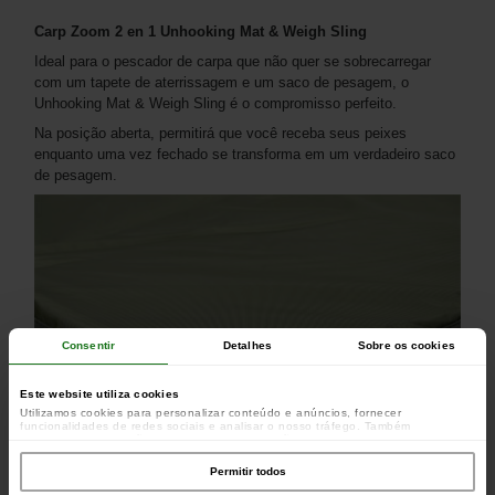
Carp Zoom 2 en 1 Unhooking Mat & Weigh Sling
Ideal para o pescador de carpa que não quer se sobrecarregar
com um tapete de aterrissagem e um saco de pesagem, o
Unhooking Mat & Weigh Sling é o compromisso perfeito.
Na posição aberta, permitirá que você receba seus peixes
enquanto uma vez fechado se transforma em um verdadeiro saco
de pesagem.
Consentir
Detalhes
Sobre os cookies
Este website utiliza cookies
Utilizamos cookies para personalizar conteúdo e anúncios, fornecer
funcionalidades de redes sociais e analisar o nosso tráfego. Também
partilhamos informações acerca da sua utilização do site com os nossos
parceiros de redes sociais, de publicidade e de análise, que as podem combinar
com outras informações que lhes forneceu ou recolhidas por estes a partir da
Permitir todos
sua utilização dos respetivos serviços.