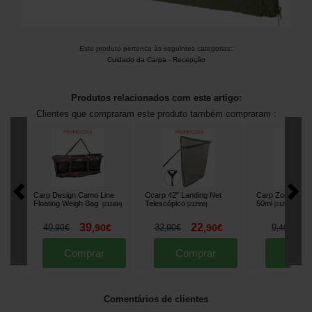
Este produto pertence às seguintes categorias:
Cuidado da Carpa
-
Recepção
Produtos relacionados com este artigo:
Clientes que compraram este produto também compraram :
Carp Design Camo Line
Ccarp 42" Landing Net
Carp Zoom Fish 
Floating Weigh Bag
Telescópico
50ml
[
212484
]
[
212556
]
[
212543
]
39
22
7
49
,
90
€
32
,
90
€
9
,
90
€
,
90
€
,
40
€
Comprar
Comprar
Comp
Comentários de clientes