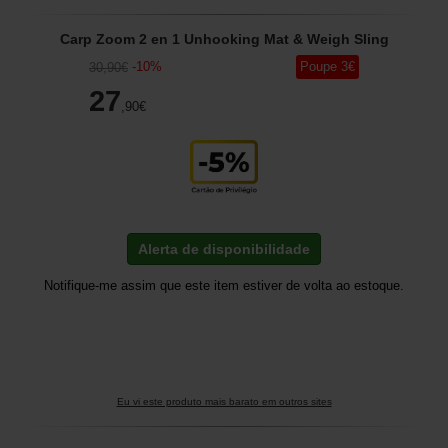
Carp Zoom 2 en 1 Unhooking Mat & Weigh Sling
-
10
%
Poupe
3
€
30
,90
€
27
,90
€
Alerta de disponibilidade
Notifique-me assim que este item estiver de volta ao estoque.
Eu vi este produto mais barato em outros sites