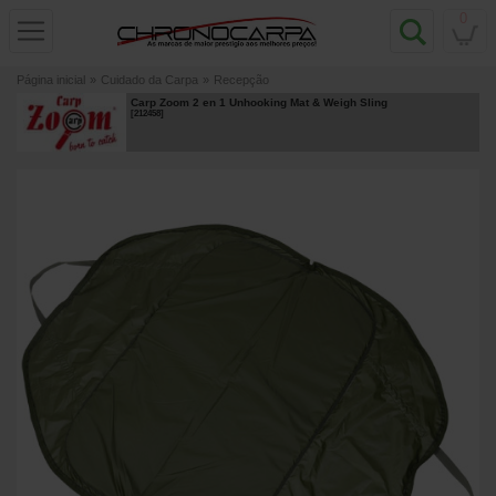
0
Página inicial
»
Cuidado da Carpa
»
Recepção
Carp Zoom 2 en 1 Unhooking Mat & Weigh Sling
[
212458
]