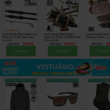
Carp Design Slim Fighter Evo
Carp Design Slim Fighter
Carp Design Camo L
50mm 12' 3.5lbs Vara (x2)
Camo 13' 3.5lbs GFR9000 Set
Fishing Combo
[
esc1
(x2)
[
esc10725
]
[
esc10788
]
147
109
387
278
497
36
,
80
€
,
25
€
,
60
€
,
02
€
,
00
€
Comprar
Comprar
Compra
até
-62%
Ver todos »