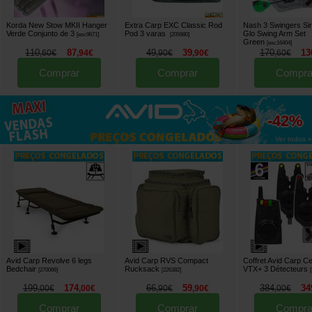
Korda New Stow MKII Hanger
Extra Carp EXC Classic Rod
Nash 3 Swingers Sir
Verde Conjunto de 3
Pod 3 varas
Glo Swing Arm Set
[
esc9671
]
[
205980
]
Green
[
esc16404
]
110
87
49
39
170
13
,
60
€
,
94
€
,
90
€
,
90
€
,
60
€
Comprar
Comprar
Compra
até
-42%
Ver todos »
Avid Carp Revolve 6 legs
Avid Carp RVS Compact
Coffret Avid Carp Ce
Bedchair
Rucksack
VTX+ 3 Détecteurs
[
270066
]
[
226382
]
[
199
174
66
59
384
34
,
00
€
,
00
€
,
90
€
,
90
€
,
00
€
Comprar
Comprar
Compra