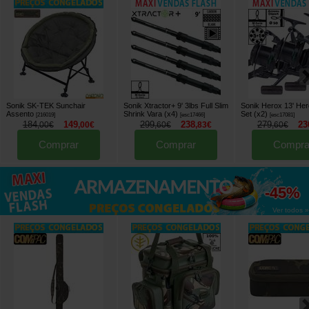
Sonik SK-TEK Sunchair
Sonik Xtractor+ 9' 3lbs Full Slim
Sonik Herox 13' He
Assento
Shrink Vara (x4)
Set (x2)
[
216019
]
[
esc17466
]
[
esc17081
]
184
149
299
238
279
23
,
00
€
,
00
€
,
60
€
,
83
€
,
60
€
Comprar
Comprar
Compra
até
-45%
Ver todos »