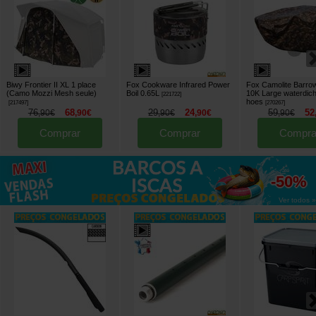
Biwy Frontier II XL 1 place
Fox Cookware Infrared Power
Fox Camolite Barro
(Camo Mozzi Mesh seule)
Boil 0.65L
10K Large waterdich
[
221722
]
hoes
[
217497
]
[
270267
]
76
68
29
24
59
52
,
90
€
,
90
€
,
90
€
,
90
€
,
90
€
Comprar
Comprar
Compra
até
-50%
Ver todos »