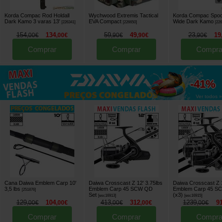
Korda Compac Rod Holdall
Wychwood Extremis Tactical
Korda Compac Spoo
Dark Kamo 3 varas 13'
EVA Compact
Wide Dark Kamo
[
226341
]
[
226650
]
[
22
154
134
59
49
23
19
,
00
€
,
00
€
,
90
€
,
90
€
,
90
€
Comprar
Comprar
Compra
até
-41%
Ver todos »
Cana Daiwa Emblem Carp 10'
Daiwa Crosscast Z 12' 3.75lbs
Daiwa Crosscast Z 1
3,5 lbs
Emblem Carp 45 SCW QD
Emblem Carp 45 S
[
251876
]
Set
(x3)
[
esc16913
]
[
esc16915
]
129
104
413
312
1239
9
,
00
€
,
00
€
,
00
€
,
00
€
,
00
€
Comprar
Comprar
Compra