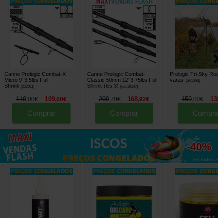
Canne Prologic Combat-X
Canne Prologic Combat-
Prologic Tri-Sky Ro
Micro 9' 3.5lbs Full
Classic 50mm 12' 3.75lbs Full
varas
[
205898
]
Shrink
Shrink (les 3)
[
252011
]
[
esc18507
]
119
109
209
168
159
13
,
00
€
,
00
€
,
70
€
,
92
€
,
00
€
Comprar
Comprar
Compra
até
-40%
Ver todos »