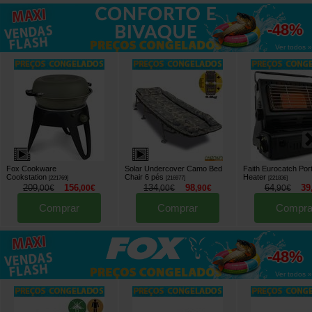
até
-48%
Ver todos »
Fox Cookware
Solar Undercover Camo Bed
Faith Eurocatch Por
Cookstation
Chair 6 pés
Heater
[
221769
]
[
216977
]
[
221836
]
209
156
134
98
64
39
,
00
€
,
00
€
,
00
€
,
90
€
,
90
€
Comprar
Comprar
Compra
até
-48%
Ver todos »