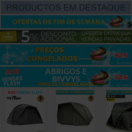
até
-62%
Ver todos »
até
-54%
Ver todos »