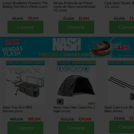
Lance Bouillettes Prowess The
Atropa Extensão de Primer
Carp Spirit Square 
Baiting Tool 60cm 24mm
verde de 45cm para Atrotube
17L
[
213997
]
[
226445
]
V2
[
213533
]
49
39
21
16
15
14
,
90
€
,
90
€
,
90
€
,
90
€
,
90
€
Comprar
Comprar
Compra
até
-44%
Ver todos »
Nash Trax Evo MK2
Nash Titan Hide Camo Pro 1
Nash Cam Lock Bivv
Barrow
lugar
Mast
[
221524
]
[
217244
]
[
205259A
]
19
15
,
90
€
489
389
519
434
,
00
€
,
00
€
,
00
€
,
00
€
Compra
Comprar
Comprar