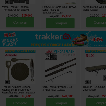
Veste Trakker Techpro
Fox Avius Camo Black Brown
Korda Merino Wool 
Thermal Jacket
Lens Polarized
Meias
[
269274A
]
[
m33399
]
Sunglasses
[
220118
]
174
159
23
17
,
00
€
,
00
€
,
90
€
32
27
,
90
€
,
90
€
Comprar
Compra
Comprar
até
-43%
Ver todos »
Trakker Armolife Silicone
Vara Trakker Propel-D 13'
Trakker RLX Camo 
Utensil Set (conjunto de 4
3.75lbs (x2)
Chair
[
esc18005
]
[
270139
]
Utensílios de cozinha)
[
221613
]
19
16
778
670
269
22
,
90
€
,
90
€
,
00
€
,
08
€
,
00
€
Comprar
Comprar
Compra