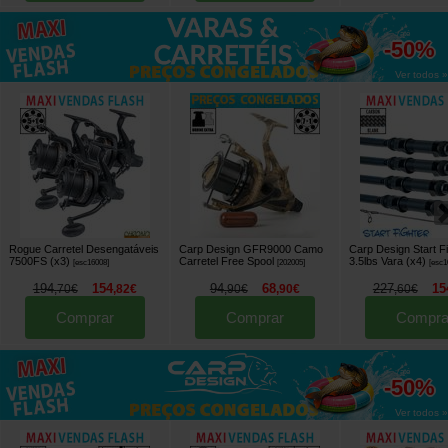
até
-50%
Ver todos »
Rogue Carretel Desengatáveis
Carp Design GFR9000 Camo
Carp Design Start Fi
7500FS (x3)
Carretel Free Spool
3.5lbs Vara (x4)
[
esc16008
]
[
202005
]
[
esc1
194
154
94
68
227
15
,
70
€
,
82
€
,
90
€
,
90
€
,
60
€
Comprar
Comprar
Compra
até
-50%
Ver todos »