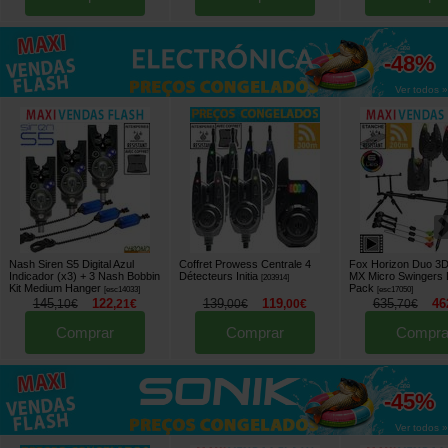
até
-48%
Ver todos »
Nash Siren S5 Digital Azul
Coffret Prowess Centrale 4
Fox Horizon Duo 3D
Indicador (x3) + 3 Nash Bobbin
Détecteurs Initia
MX Micro Swingers
[
203914
]
Kit Medium Hanger
Pack
[
esc14033
]
[
esc17050
]
145
122
139
119
635
46
,
10
€
,
21
€
,
00
€
,
00
€
,
70
€
Comprar
Comprar
Compra
até
-45%
Ver todos »