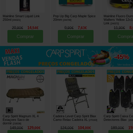
Mainline Smart Liquid Link
Pop Up Big Carp Maple Spice
Mainline Fluoro Dum
250ml
20mm
Wafters Yellow 12
[
244321
]
[
244706
]
Link
[
244372
]
20
14
9
7
11
8
,
90
€
,
54
€
,
90
€
,
63
€
,
90
€
,
Comprar
Comprar
Compra
até
-45%
Ver todos »
Carp Spirit Magnum XL 4
Cadeira Level Carp Spirit Blax
Carp Spirit Caixa Ce
Estaçoes Saco de
Camo Relax Cadeira XL
Detectores Blax
[
270183
]
[
203
dormir
[
216036
]
149
129
124
104
189
15
,
00
€
,
00
€
,
00
€
,
00
€
,
00
€