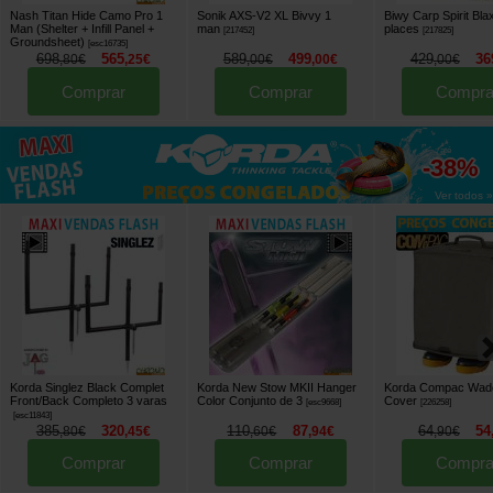
Nash Titan Hide Camo Pro 1
Sonik AXS-V2 XL Bivvy 1
Biwy Carp Spirit Bl
Man (Shelter + Infill Panel +
man
places
[
217452
]
[
217825
]
Groundsheet)
[
esc16735
]
698
565
589
499
429
36
,
80
€
,
25
€
,
00
€
,
00
€
,
00
€
Comprar
Comprar
Compra
até
-38%
Ver todos »
Korda Singlez Black Complet
Korda New Stow MKII Hanger
Korda Compac Wad
Front/Back Completo 3 varas
Color Conjunto de 3
Cover
[
esc9668
]
[
226258
]
[
esc11843
]
385
320
110
87
64
54
,
80
€
,
45
€
,
60
€
,
94
€
,
90
€
Comprar
Comprar
Compra