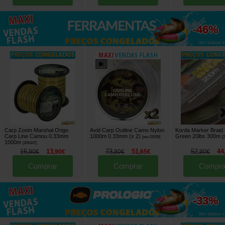
até
-46%
Ver todos »
Carp Zoom Marshal Origo
Avid Carp Outline Camo Nylon
Korda Marker Braid
Carp Line Camou 0.33mm
1000m 0.33mm (x 2)
Green 20lbs 300m
[
esc15009
]
[
1000m
[
206447
]
16
13
73
51
52
44
,
90
€
,
90
€
,
80
€
,
65
€
,
90
€
Comprar
Comprar
Compra
até
-33%
Ver todos »