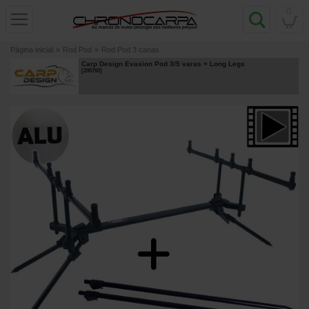
0
Página inicial
»
Rod Pod
»
Rod Pod 3 canas
Carp Design Evasion Pod 3/5 varas + Long Legs
[
205760
]