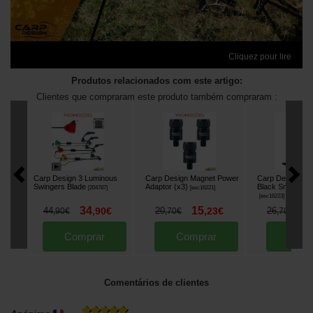
Cliquez pour lire
Produtos relacionados com este artigo:
Clientes que compraram este produto também compraram :
Carp Design 3 Luminous
Carp Design Magnet Power
Carp Design Alu
Swingers Blade
Adaptor (x3)
Black Snag Ears
[
204787
]
[
esc16221
]
[
esc16223
]
34
15
1
44
,
90
€
20
,
23
€
26
,
90
€
,
70
€
,
70
€
Comprar
Comprar
Comp
Comentários de clientes