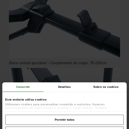
Barra central ajustável - Comprimento do corpo: 76-120cm
Consentir
Detalhes
Sobre os cookies
Este website utiliza cookies
Utilizamos cookies para personalizar conteúdo e anúncios, fornecer
funcionalidades de redes sociais e analisar o nosso tráfego. Também
partilhamos informações acerca da sua utilização do site com os nossos
parceiros de redes sociais, de publicidade e de análise, que as podem combinar
com outras informações que lhes forneceu ou recolhidas por estes a partir da
Permitir todos
sua utilização dos respetivos serviços.