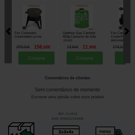
Fox Cookware
Optimus Gas Canister
Fox Camolite Se
Cookstation
450g Cartucho de Gás
Cooler/Food Ba
[
221769
]
pessoas
[
221497
]
[
226696
]
156
11
1
209
,
00
€
13
,
90
€
174
,
00
€
,
90
€
,
00
€
Comprar
Comprar
Comp
Comentários de clientes
Sem comentários de momento
Escrever uma opinião sobre esse produto
REF:
CLU519
EAN:
5056212194308