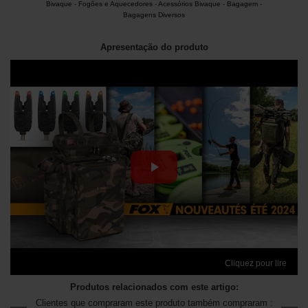
Bivaque
-
Fogões e Aquecedores
-
Acessórios Bivaque
-
Bagagem
-
Bagagens Diversos
Apresentação do produto
Cliquez pour lire
Produtos relacionados com este artigo:
Clientes que compraram este produto também compraram :