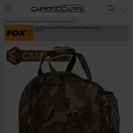
0
Página inicial
»
Bivaque
»
Fogões e Aquecedores
Borsa per fornello Fox Camolite Cookstation
[
226726
]