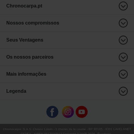
Chronocarpa.pt
Nossos compromissos
Seus Ventagens
Os nossos parceiros
Mais informações
Legenda
Chronocarpa
:
S.A.S. Chrono Loisirs
- 1 chemin de la coume - BP 90185 - 9301 LAVELANET
CEDEX - SIREN 481703050 | Copyright © 2005-
2026
∇ ccdispo