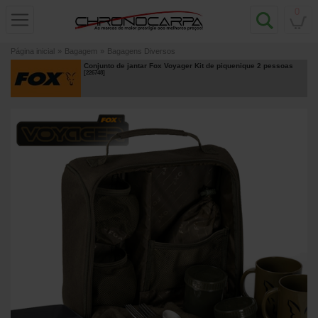
0
Página inicial
»
Bagagem
»
Bagagens Diversos
Conjunto de jantar Fox Voyager Kit de piquenique 2 pessoas
[
226748
]