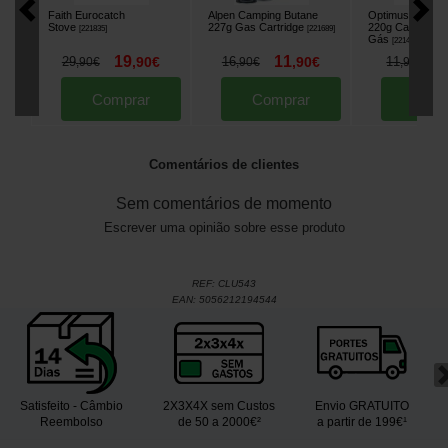
Faith Eurocatch
Alpen Camping Butane
Optimus Gas Ca
Stove
227g Gas Cartridge
220g Cartucho 
[
221835
]
[
221689
]
Gás
[
221496
]
19
11
9
29
,
90
€
16
,
90
€
11
,
90
€
,
90
€
,
90
€
Comprar
Comprar
Comp
Comentários de clientes
Sem comentários de momento
Escrever uma opinião sobre esse produto
REF:
CLU543
EAN:
5056212194544
Satisfeito - Câmbio
2X3X4X sem Custos
Envio GRATUITO
Reembolso
de 50 a 2000€²
a partir de 199€¹