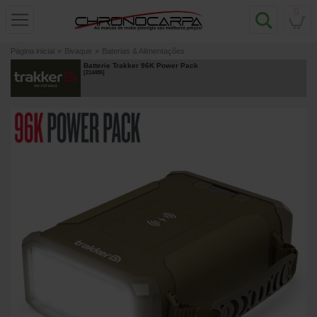
0
Página inicial
»
Bivaque
»
Baterias & Alimentações
Batterie Trakker 96K Power Pack
[
214486
]