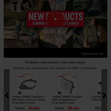
Cliquez pour lire
Produtos relacionados com este artigo:
Clientes que compraram este produto também compraram :
Trakker Nitelife Headtorch
Trakker Nitelife Floodlight
Trakker Folding
580 Zoom Lanterna cabeça
1280 Lâmpada bivvy
Table Mesa Biv
recarregável
recarregável
[
214433
]
[
214435
]
54
59
8
59
,
90
€
69
,
90
€
89
,
90
€
,
90
€
,
90
€