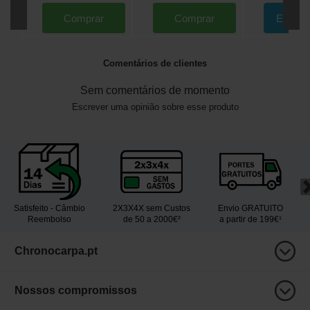
Comprar
Comprar
Encom
Comentários de clientes
Sem comentários de momento
Escrever uma opinião sobre esse produto
Satisfeito - Câmbio
2X3X4X sem Custos
Envio GRATUITO
Reembolso
de 50 a 2000€²
a partir de 199€¹
Chronocarpa.pt
Nossos compromissos