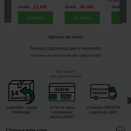
[
esc15584
]
11
44
3
13
,
90
€
59
,
90
€
34
,
90
€
,
90
€
,
80
€
Acquista
Acquista
Acqu
Opinioni dei clienti
Nessun commento per il momento
Scrivere una recensione per quel prodotto
REF:
210609
EAN:
5060461949404
Soddisfatto - Cambi
2X 3X 4X senza
Consegna OFFERTA
Rimborsato
commissione
a partire de 199€¹
da 50 a 2000€²
Chronocarpe.com