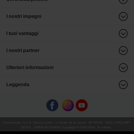
I nostri impegni
I tuoi vantaggi
I nostri partner
Ulteriori informazioni
Leggenda
Chronocarpe
:
S.A.S. Chrono Loisirs
- 1 chemin de la coume - BP 90185 - 9301 LAVELANET
CEDEX - SIREN 481703049 | Copyright © 2005-
2026
∇ ccdispo