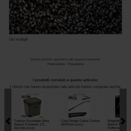
Usi multipli
Questo prodotto appartiene alle seguenti categorie:
Pasturazione
-
Propulsione
I prodotti correlati a questo articolo:
I clienti che hanno acquistato tale articolo hanno comprato anche:
Trakker Essentials Olive
Carp Design Cobra Carbon
RidgeMonkey Ro
Square Container 17L
18/20mm
Marker Maxi +
[
213417
]
Secchio
Reflectastem P
[
215165
]