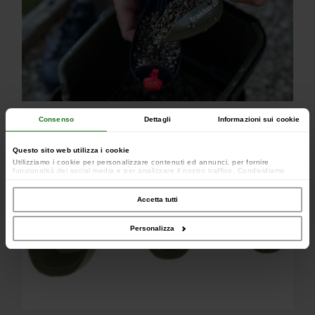
Perfetto per riempire il tuo spod
Consenso
Dettagli
Informazioni sui cookie
Questo sito web utilizza i cookie
Utilizziamo i cookie per personalizzare contenuti ed annunci, per fornire
funzionalità dei social media e per analizzare il nostro traffico. Condividiamo
inoltre informazioni sul modo in cui utilizzi il nostro sito con i nostri partner che si
occupano di analisi dei dati web, pubblicità e social media, i quali potrebbero
combinarle con altre informazioni che hai fornito loro o che hanno raccolto dal
Accetta tutti
tuo utilizzo dei loro servizi.
Personalizza