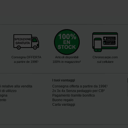
Consegna OFFERTA
Articoli disponibili
Chronocarpe.com
a partire de 199€¹
100% in magazzino³
sul cellulare
I tuoi vantaggi
 relative alla vendita
Consegna offerta a partire da 199€¹
 di utilizzo
2x 3x 4x Senza pedaggio per CB²
segna
Pagamento tramite bonifico
ento
Buono regalo
Carta vantaggi