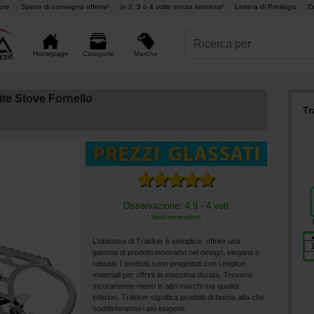
ore
Spese di consegna offerte¹
in 2, 3 o 4 volte senza interessi²
Lettera di Privilegio
C
Marche
Homepage
Categorie
ite Stove Fornello
Tr
Osservazione: 4.9 - 4 voti
Vedi recensioni
L'obiettivo di Trakker è semplice: offrire una
gamma di prodotti innovativi nel design, eleganti e
robusti. I prodotti sono progettati con i migliori
materiali per offrirti la massima durata. Troverai
sicuramente meno in altri marchi ma qualità
inferiori. Trakker significa prodotti di fascia alta che
soddisferanno i più esigenti.