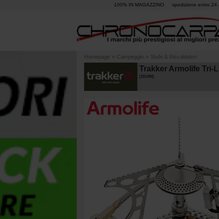
100% IN MAGAZZINO
spedizione entro 24 
Homepage
»
Campeggio
»
Stufe & Riscaldatori
Trakker Armolife Tri-L
[
221490
]