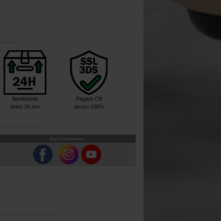
Spedizione
Pagare CB
entro 24 ore
sicuro 100%
Segui Chronocarpe