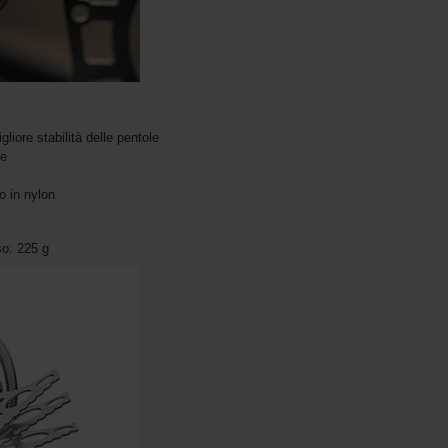
liore stabilità delle pentole
re
o in nylon
so: 225 g