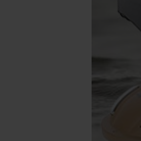
Prologic Crush'n Fill Boilie &
Pellets Crusher
[
213241
]
32
39
,
90
€
,
90
€
Acquista