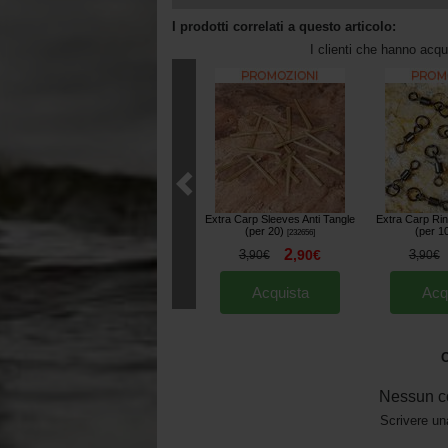
I prodotti correlati a questo articolo:
I clienti che hanno acq
Extra Carp Sleeves Anti Tangle
Extra Carp Ring
(per 20)
(per 1
[
232656
]
2
3
,
90
€
3
,
90
€
,
90
€
Acquista
Acq
O
Nessun c
Scrivere un