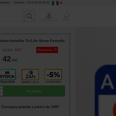
ontattaci
Telefono : +33 5 61 64 40 33
0
Il mio account
Cesto
akker Armolife Tri-Lite Stove Fornello
-
14
%
Risparmia
7
€
49
,90
€
42
,90
€
▲
Acquista
▼
1
Consegna gratuita a partire da
199
€