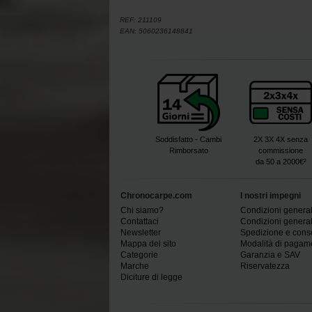
REF:
211109
EAN:
5060236148841
Soddisfatto - Cambi
2X 3X 4X senza
Rimborsato
commissione
da 50 a 2000€²
Chronocarpe.com
I nostri impegni
Chi siamo?
Condizioni generali
Contattaci
Condizioni generali
Newsletter
Spedizione e con
Mappa del sito
Modalità di pagam
Categorie
Garanzia e SAV
Marche
Riservatezza
Diciture di legge