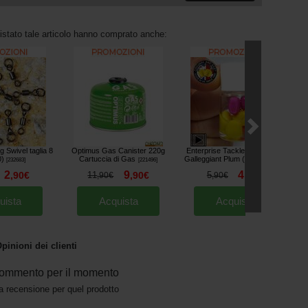
uistato tale articolo hanno comprato anche:
 Swivel taglia 8
Optimus Gas Canister 220g
Enterprise Tackle Maiz Dolce
0)
Cartuccia di Gas
Galleggiant Plum (per 8)
[
232683
]
[
221496
]
[
232923
]
2
9
4
,
90
€
11
,
90
€
5
,
40
€
,
90
€
,
90
€
uista
Acquista
Acquista
pinioni dei clienti
ommento per il momento
a recensione per quel prodotto