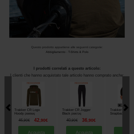
Questo prodotto appartiene alle seguenti categorie:
Abbigliamento
-
T-Shirts & Polo
I prodotti correlati a questo articolo:
I clienti che hanno acquistato tale articolo hanno comprato anche:
Trakker CR Logo
Trakker CR Jogger
Trakker CR
Hoody
Black
Snapback
[
268656A
]
[
268672A
]
[
268534
42
36
46
,
90
€
40
,
90
€
,
90
€
,
90
€
17
,
90
Acquista
Acquista
Acqu