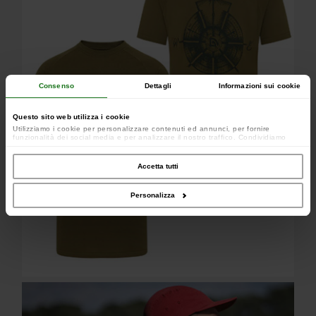
Consenso
Dettagli
Informazioni sui cookie
Questo sito web utilizza i cookie
Utilizziamo i cookie per personalizzare contenuti ed annunci, per fornire
funzionalità dei social media e per analizzare il nostro traffico. Condividiamo
inoltre informazioni sul modo in cui utilizzi il nostro sito con i nostri partner che si
occupano di analisi dei dati web, pubblicità e social media, i quali potrebbero
combinarle con altre informazioni che hai fornito loro o che hanno raccolto dal
Accetta tutti
tuo utilizzo dei loro servizi.
Personalizza