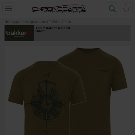
0
Homepage
»
Abbigliamento
»
T-Shirts & Polo
T-shirt Trakker Tempest
[
268207A
]