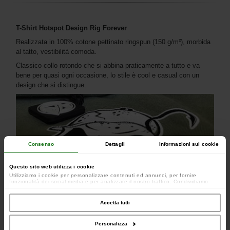
T-Shirt Hotspot Design Rig Forever
Realizzata in 100% cotone pettinato ringspun (150 g/m²), morbida
al tatto, vestibilità comoda.
Classico collo rotondo che si abbina praticamente a tutto e va
bene per quasi ogni occasione, lo stile è cool e casual con un
design che si distingue.
Consenso
Dettagli
Informazioni sui cookie
Questo sito web utilizza i cookie
Utilizziamo i cookie per personalizzare contenuti ed annunci, per fornire
funzionalità dei social media e per analizzare il nostro traffico. Condividiamo
inoltre informazioni sul modo in cui utilizzi il nostro sito con i nostri partner che si
occupano di analisi dei dati web, pubblicità e social media, i quali potrebbero
combinarle con altre informazioni che hai fornito loro o che hanno raccolto dal
Accetta tutti
tuo utilizzo dei loro servizi.
Personalizza