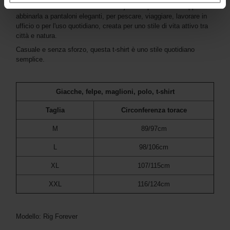
Puoi indossarla in modo casual con jeans e pantaloncini oppure
abbinarla a pantaloni eleganti, per pescare, viaggiare, lavorare in
ufficio o per l'uso quotidiano, creata per uno stile di vita attivo tra
città e natura.
Casuale e senza sforzo, questa t-shirt è uno stile quotidiano
semplice.
Giacche, felpe, maglioni, polo, t-shirt
Taglia
Circonferenza torace
M
89/97cm
L
98/106cm
XL
107/115cm
XXL
116/124cm
Modello: Rig Forever