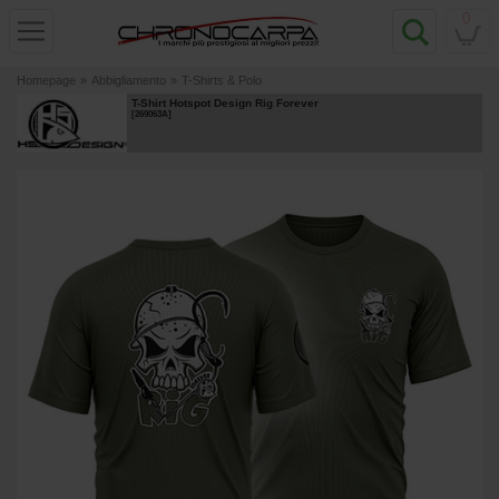
0
Homepage
»
Abbigliamento
»
T-Shirts & Polo
T-Shirt Hotspot Design Rig Forever
[
269063A
]