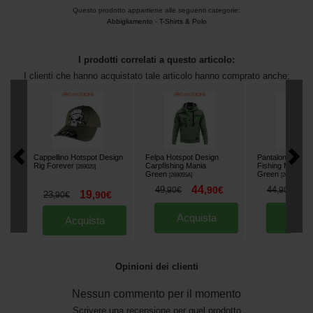
Questo prodotto appartiene alle seguenti categorie:
Abbigliamento
-
T-Shirts & Polo
I prodotti correlati a questo articolo:
I clienti che hanno acquistato tale articolo hanno comprato anche:
Cappellino Hotspot Design
Felpa Hotspot Design
Pantaloni Hotsp
Rig Forever
Carpfishing Mania
Fishing Mania
[
269020
]
Green
Green
[
269055A
]
[
269034A
]
44
3
49
,
90
€
44
,
90
€
,
90
€
19
23
,
90
€
,
90
€
Acquista
Acqu
Acquista
Opinioni dei clienti
Nessun commento per il momento
Scrivere una recensione per quel prodotto