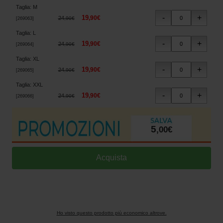
Taglia
:
M
19
,
90
€
24
,
90
€
[
269063
]
Taglia
:
L
19
,
90
€
24
,
90
€
[
269064
]
Taglia
:
XL
19
,
90
€
24
,
90
€
[
269065
]
Taglia
:
XXL
19
,
90
€
24
,
90
€
[
269066
]
5
,
00
€
Ho visto questo prodotto più economico altrove.