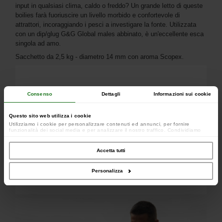
input in qualsiasi clima, caldo o freddo? Un grande letto di queste
boilies farà fuoriuscire un livello morbido e confortevole di
attrattori, incoraggiando i pesci a investigare la fonte. Utilizzata
con un dip/glug G&G Global males abbinato, è un'eccellente esca
singola ad amo.
Sacchetto da 2,5 kg - diametro 14 mm con aroma Scopex.
Consenso
Dettagli
Informazioni sui cookie
Questo sito web utilizza i cookie
Utilizziamo i cookie per personalizzare contenuti ed annunci, per fornire
funzionalità dei social media e per analizzare il nostro traffico. Condividiamo
inoltre informazioni sul modo in cui utilizzi il nostro sito con i nostri partner che si
occupano di analisi dei dati web, pubblicità e social media, i quali potrebbero
combinarle con altre informazioni che hai fornito loro o che hanno raccolto dal
Accetta tutti
tuo utilizzo dei loro servizi.
Personalizza