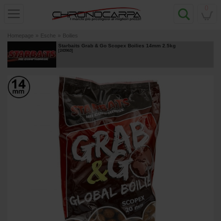
0
Homepage
»
Esche
»
Boilies
Starbaits Grab & Go Scopex Boilies 14mm 2.5kg
[
243963
]