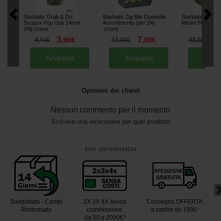
Starbaits Grab & Go
Starbaits Zig Mix Dumbells
Starbaits Feedz
Scopex Pop Ups 14mm
Assortimento (per 24)
Mixed Pellets 4.
20g
[
243965
]
[
233244
]
3
7
3
4
,
90
€
11
,
90
€
33
,
40
€
,
90
€
,
90
€
Acquista
Acquista
Acqu
Opinioni dei clienti
Nessun commento per il momento
Scrivere una recensione per quel prodotto
EAN:
3297830168254
Soddisfatto - Cambi
2X 3X 4X senza
Consegna OFFERTA
Rimborsato
commissione
a partire de 199€¹
da 50 a 2000€²