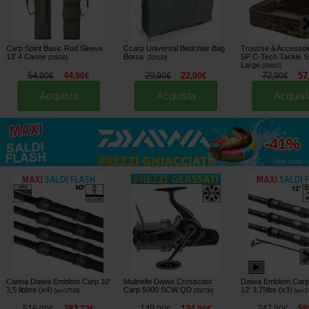
Carp Spirit Basic Rod Sleeve
Ccarp Universal Bedchair Bag
Trousse à Accessoi
13' 4 Canne
Borsa
SP C-Tech Tackle St
[
215235
]
[
225123
]
Large
[
226917
]
54
44
29
22
72
57
,
90
€
,
90
€
,
90
€
,
90
€
,
90
€
Acquista
Acquista
Acquist
fino al
-41%
Vedi tutto »
Canna Daiwa Emblem Carp 10'
Mulinello Daiwa Crosscast
Daiwa Emblem Carp
3,5 libbre (x4)
Carp 5000 SCW QD
12' 3.75lbs (x3)
[
esc17518
]
[
202736
]
[
esc1
516
382
149
124
747
58