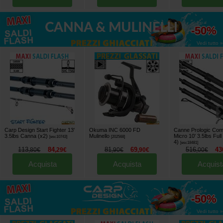
fino al
-50%
Vedi tutto »
Carp Design Start Fighter 13'
Okuma INC 6000 FD
Canne Prologic Com
3.5lbs Canna (x2)
Mulinello
Micro 10' 3.5lbs Full
[
esc10743
]
[
202568
]
4)
[
esc18481
]
113
84
81
69
516
43
,
80
€
,
29
€
,
90
€
,
90
€
,
00
€
Acquista
Acquista
Acquist
fino al
-50%
Vedi tutto »