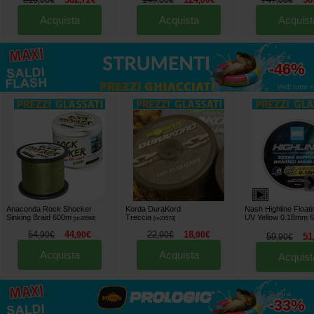
,
00
€
,
72
€
,
00
€
,
00
€
,
00
€
Acquista
Acquista
Acquist
fino al
-46%
Vedi tutto »
Anaconda Rock Shocker
Korda DuraKord
Nash Highline Floati
Sinking Braid 600m
Treccia
UV Yellow 0.18mm 
[
m26568
]
[
m21573
]
54
44
22
18
,
90
€
,
90
€
,
90
€
,
90
€
59
51
,
90
€
Acquista
Acquista
Acquist
fino al
-33%