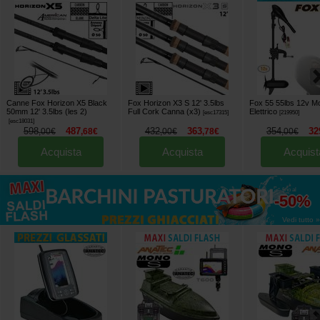
Canne Fox Horizon X5 Black
Fox Horizon X3 S 12' 3.5lbs
Fox 55 55lbs 12v M
50mm 12' 3.5lbs (les 2)
Full Cork Canna (x3)
Elettrico
[
esc17315
]
[
219950
]
[
esc18031
]
598
487
432
363
354
32
,
00
€
,
68
€
,
00
€
,
78
€
,
00
€
Acquista
Acquista
Acquist
fino al
-50%
Vedi tutto »