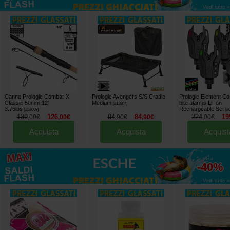
Vedi tutto »
Canne Prologic Combat-X
Prologic Avengers S/S Cradle
Prologic Element C
Classic 50mm 12'
Medium
bite alarms Li-Ion
[
212804
]
3.75lbs
Rechargeable Set
[
252008
]
[
2
139
126
94
84
224
19
,
00
€
,
00
€
,
90
€
,
90
€
,
00
€
Acquista
Acquista
Acquist
fino al
-40%
Vedi tutto »