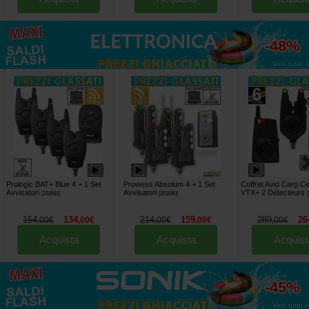
fino al
-48%
Vedi tutto »
Prologic BAT+ Blue 4 + 1 Set
Prowess Absolum 4 + 1 Set
Coffret Avid Carp Ce
Avvisatori
Avvisatori
VTX+ 2 Détecteurs
[
203911
]
[
203080
]
[
154
134
214
159
289
26
,
00
€
,
00
€
,
00
€
,
00
€
,
00
€
Acquista
Acquista
Acquist
fino al
-45%
Vedi tutto »