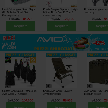
Nash 3 Hangers Siren Night
Korda Singlez System Upright
Prowess Angle Adapt
Glo Bobbins Small Set
8.9cm Buzz Bar 12.7cm 2
[
esc17620
]
Green
canne
[
esc16174
]
[
esc10148
]
110
84
155
129
75
54
,
60
€
,
27
€
,
50
€
,
12
€
,
60
€
Acquista
Acquista
Acquist
fino al
-42%
Vedi tutto »
Coffret Centrale 3 Détecteurs
Sedia Avid Carp Revolve
Avid Carp RVS Cool
Avid Carp VTX
Armchair
Medium
[
203099
]
[
270135
]
[
226380
]
179
154
98
89
34
28
,
00
€
,
00
€
,
90
€
,
90
€
,
90
€
Acquista
Acquista
Acquist