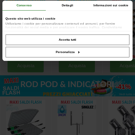
Consenso
Dettagli
Informazioni sui cookie
Questo sito web utilizza i cookie
Utilizziamo i cookie per personalizzare contenuti ed annunci, per fornire
funzionalità dei social media e per analizzare il nostro traffico. Condividiamo
inoltre informazioni sul modo in cui utilizzi il nostro sito con i nostri partner che si
occupano di analisi dei dati web, pubblicità e social media, i quali potrebbero
combinarle con altre informazioni che hai fornito loro o che hanno raccolto dal
Accetta tutti
tuo utilizzo dei loro servizi.
Prowess Tackle Box
Canna Prowess Osmose X 10'
Canne Prowess Osm
Medium
3,25 libbre
3lbs Full Cork (les 4
[
210051
]
[
251890
]
Personalizza
29
24
84
51
379
19
,
90
€
,
90
€
,
90
€
,
90
€
,
60
€
Acquista
Acquista
Acquist
fino al
-41%
Vedi tutto »