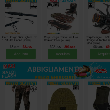
Carp Design Slim Fighter Evo
Carp Design Camo Line Evo
Carp Design GFR90
10' 3.5lbs Canna
Comfort Pack
Orange Mulinello Fr
[
251337
]
[
esc14009
]
Spool
[
202004
]
68
52
392
291
98
69
,
90
€
,
90
€
,
90
€
,
65
€
,
90
€
Acquista
Acquista
Acquist
fino al
-62%
Vedi tutto »