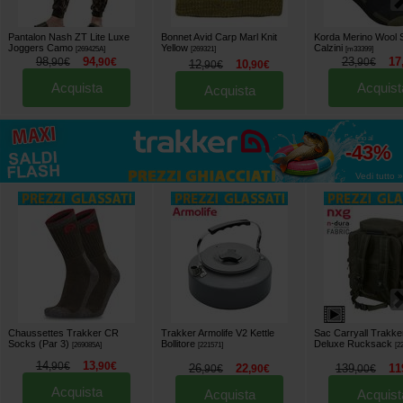
Pantalon Nash ZT Lite Luxe
Bonnet Avid Carp Marl Knit
Korda Merino Wool 
Joggers Camo
Yellow
Calzini
[
269425A
]
[
269321
]
[
m33399
]
98
94
23
17
,
90
€
,
90
€
,
90
€
12
10
,
90
€
,
90
€
Acquista
Acquist
Acquista
fino al
-43%
Vedi tutto »
Chaussettes Trakker CR
Trakker Armolife V2 Kettle
Sac Carryall Trakk
Socks (Par 3)
Bollitore
Deluxe Rucksack
[
269085A
]
[
221571
]
[
2
14
13
,
90
€
,
90
€
26
22
139
11
,
90
€
,
90
€
,
00
€
Acquista
Acquista
Acquist