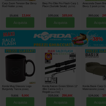
Carp Zoom Tension Bar Bivvy
Biwy Pro Elite Pro Flash Carp 1
Anaconda Dawn Brea
Rod Holder
Place (Surtoile Seule)
Bivvy 2 posti
[
217869
]
[
217737
]
[
217788
]
15
13
199
169
369
24
,
90
€
,
90
€
,
00
€
,
00
€
,
00
€
Acquista
Acquista
Acquist
fino al
-38%
Vedi tutto »
Korda Mug Glasses Logo
Korda Kaizen Green 50mm 12'
Korda Basix Carp C
Burgundy Tazza
4lbs Canna (x2)
+
Materassino
[
221681
]
[
212848
]
Regalo
[
esc17410
]
9
6
318
266
124
10
,
90
€
,
90
€
,
00
€
,
88
€
,
00
€
Acquista
Acquista
Acquist