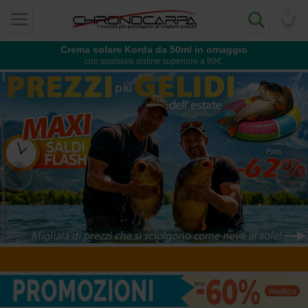
0
Crema solare Korda da 50ml in omaggio
con qualsiasi ordine superiore a 99€.