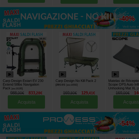
fino al
-40%
Vedi tutto »
Carp Design Estart EV 230
Carp Design No Kill Pack 2
Matelas de Récepti
Extend 58lbs Navigation
pieces
Scope OPS Auto Infl
[
esc16592
]
Pack
Unhooking Mat XL
[
esc16195
]
[
2
988
833
169
129
169
14
,
00
€
,
28
€
,
80
€
,
41
€
,
00
€
Acquista
Acquista
Acquist
fino al
-54%
Vedi tutto »