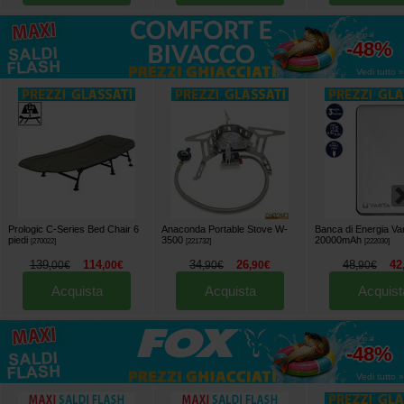
fino al
-48%
Vedi tutto »
Prologic C-Series Bed Chair 6
Anaconda Portable Stove W-
Banca di Energia Va
piedi
3500
20000mAh
[
270022
]
[
221732
]
[
222030
]
139
114
34
26
48
42
,
00
€
,
00
€
,
90
€
,
90
€
,
90
€
Acquista
Acquista
Acquist
fino al
-48%
Vedi tutto »