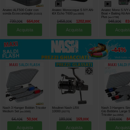
Anatec ALF500 Color con
Anatec Monocoque S IVY AN-
Anatec Mono S IVY A
sonda Ecoscandaglio
i6X Echo T600
Boat + Baiting Kit A
[
213313
]
[
esc16830
]
Plus
[
esc17789
]
739
664
1458
1202
948
81
,
00
€
,
00
€
,
00
€
,
88
€
,
90
€
Acquista
Acquista
Acquist
fino al
-44%
Vedi tutto »
Nash 3 Hanger Bobbin Tricolor
Moulinet Nash LRX
Nash 3 Hangers Sir
Medium Set
10000
Glo Bobbins Large S
[
esc16565
]
[
202775
]
Tricolor
[
esc16052
]
64
50
189
169
110
8
,
40
€
,
50
€
,
00
€
,
00
€
,
60
€
Acquista
Acquista
Acquist