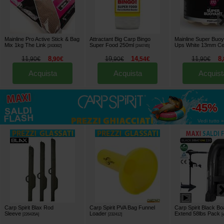
Mainline Pro Active Stick & Bag
Attractant Big Carp Bingo
Mainline Super Buo
Mix 1kg The Link
Super Food 250ml
Ups White 13mm Cel
[
243082
]
[
244745
]
11
8
19
14
11
8
,
90
€
,
90
€
,
90
€
,
54
€
,
90
€
,
Acquista
Acquista
Acquist
fino al
-45%
Vedi tutto »
Carp Spirit Blax Rod
Carp Spirit PVA Bag Funnel
Carp Spirit Black B
Sleeve
Loader
Extend 58lbs Pack
[
226435A
]
[
232412
]
[