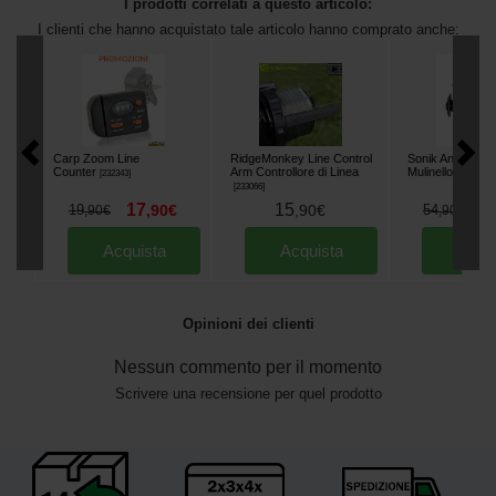
I prodotti correlati a questo articolo:
I clienti che hanno acquistato tale articolo hanno comprato anche:
Carp Zoom Line
RidgeMonkey Line Control
Sonik Angl-R 50
Counter
Arm Controllore di Linea
Mulinello
[
232343
]
[
202695
]
[
233066
]
17
15
3
19
,
90
€
,
90
€
54
,
90
€
,
90
€
Acquista
Acquista
Acqu
Opinioni dei clienti
Nessun commento per il momento
Scrivere una recensione per quel prodotto