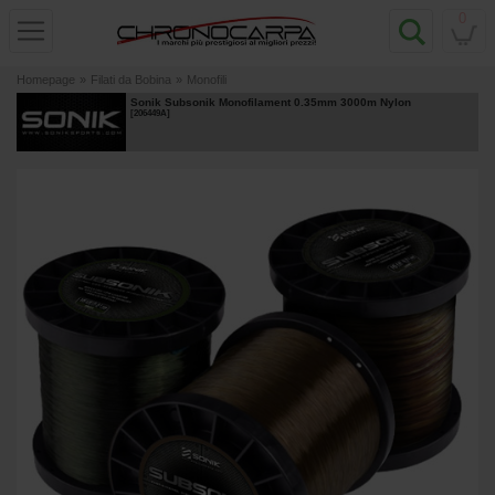
0
Homepage
»
Filati da Bobina
»
Monofili
Sonik Subsonik Monofilament 0.35mm 3000m Nylon
[
206449A
]