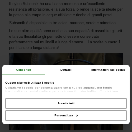
Il nylon Subsonik ha una bassa memoria e un'eccellente
resistenza all'abrasione, e la sua forza lo rende la scelta ideale per
la pesca alla carpa in acque affollate e ricche di grandi pesci.
Subsonik è disponibile in tre colori, marrone, verde e mimetico.
Le sue altre qualità sono anche la sua capacità di assorbire gli urti
e la sua flessibilità gli permette di essere conservato
perfettamente sui mulinelli a lunga distanza... La scelta numero 1
per il lancio a lunga distanza!
Consenso
Dettagli
Informazioni sui cookie
Questo sito web utilizza i cookie
Utilizziamo i cookie per personalizzare contenuti ed annunci, per fornire
funzionalità dei social media e per analizzare il nostro traffico. Condividiamo
inoltre informazioni sul modo in cui utilizzi il nostro sito con i nostri partner che si
occupano di analisi dei dati web, pubblicità e social media, i quali potrebbero
combinarle con altre informazioni che hai fornito loro o che hanno raccolto dal
Accetta tutti
tuo utilizzo dei loro servizi.
Personalizza