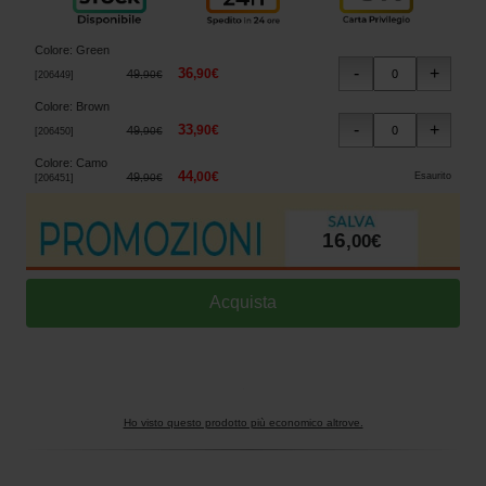
Colore
:
Green
36
,
90
€
49
,
90
€
[
206449
]
Colore
:
Brown
33
,
90
€
49
,
90
€
[
206450
]
Colore
:
Camo
44
,
00
€
49
Esaurito
,
90
€
[
206451
]
16
,
00
€
Ho visto questo prodotto più economico altrove.