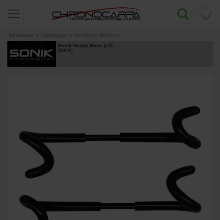
0
Homepage
»
Campeggio
»
Accessori Bivacco
Sonik Handy Hook (x2)
[
221778
]