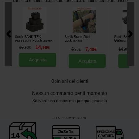
I clienti che hanno acquistato tale articolo hanno comprato anche:
Sonik BANK-TEK
Sonik Stanz Rod
Sonik BANK-TEK
Accessory Pouch
Lock
Galleggiante
[
226408A
]
[
204164
]
[
212
14
16
,
90
€
,
90
€
7
1
8
,
40
€
14
,
90
€
,
90
€
Acquista
Acquista
Acqu
Opinioni dei clienti
Nessun commento per il momento
Scrivere una recensione per quel prodotto
EAN:
5055279530579