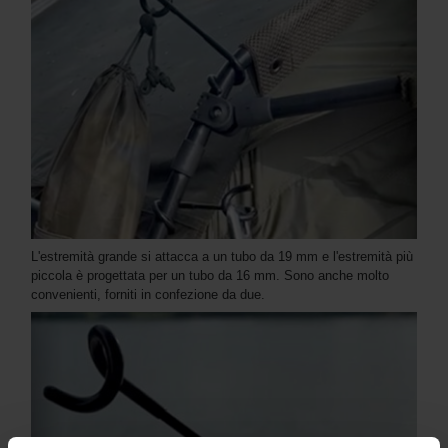
L'estremità grande si attacca a un tubo da 19 mm e l'estremità più
piccola è progettata per un tubo da 16 mm. Sono anche molto
convenienti, forniti in confezione da due.