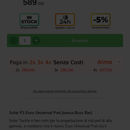
589
,00
€
+
Acquista
+
2
x
294
3
x
196
4
x
147
,
50
€
,
33
€
,
25
€
Ho visto questo prodotto più economico altrove.
Solar P1 Euro Universal Pod (senza Buzz Bar)
Solar Tackle è ben noto per la progettazione di rod pod di alta
gamma, e crediamo che il nuovo Euro Universal Pod sia il