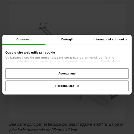
Consenso
Dettagli
Informazioni sui cookie
Questo sito web utilizza i cookie
Utilizziamo i cookie per personalizzare contenuti ed annunci, per fornire
funzionalità dei social media e per analizzare il nostro traffico. Condividiamo
inoltre informazioni sul modo in cui utilizzi il nostro sito con i nostri partner che si
occupano di analisi dei dati web, pubblicità e social media, i quali potrebbero
combinarle con altre informazioni che hai fornito loro o che hanno raccolto dal
Accetta tutti
tuo utilizzo dei loro servizi.
Personalizza
Due barre principali estensibili per una maggiore stabilità. La barra
principale si estende da 95cm a 160cm