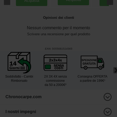
Acquista
Acqu
Opinioni dei clienti
Nessun commento per il momento
Scrivere una recensione per quel prodotto
EAN:
5055681514365
Soddisfatto - Cambi
2X 3X 4X senza
Consegna OFFERTA
Rimborsato
commissione
a partire de 199€¹
da 50 a 2000€²
Chronocarpe.com
I nostri impegni