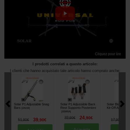
Cliquez pour lire
I prodotti correlati a questo articolo:
I clienti che hanno acquistato tale articolo hanno comprato anche:
Solar P1 Adjustable Snag
Solar P1 Adjustable Back
Solar Black-Lit
Bars
Rest Supporto Posteriore
Kit-Off Adattator
[
205239
]
[
205860A
]
24
32
,
90
€
,
90
€
39
1
51
,
90
€
17
,
90
€
,
90
€
Acquista