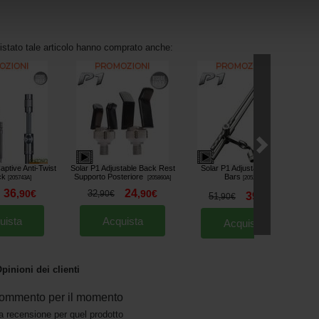
uistato tale articolo hanno comprato anche:
aptive Anti-Twist
Solar P1 Adjustable Back Rest
Solar P1 Adjustable Snag
ck
Supporto Posteriore
Bars
[
205743A
]
[
205860A
]
[
205239
]
36
24
,
90
€
32
,
90
€
,
90
€
39
51
,
90
€
,
90
€
uista
Acquista
Acquista
pinioni dei clienti
ommento per il momento
a recensione per quel prodotto