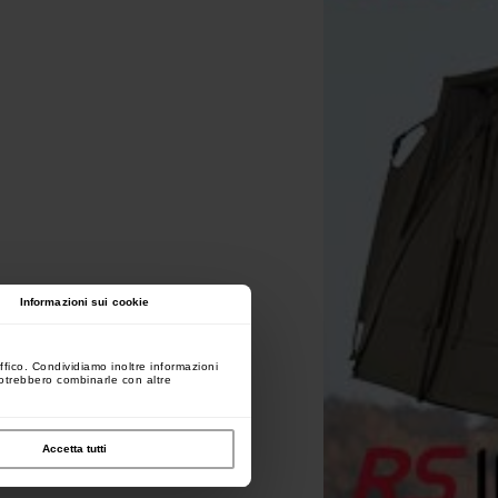
Informazioni sui cookie
ffico. Condividiamo inoltre informazioni
 potrebbero combinarle con altre
Accetta tutti