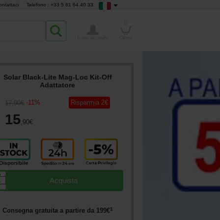
ontattaci
Telefono : +33 5 61 64 40 33
0
Il mio account
Cesto
Solar Black-Lite Mag-Loc Kit-Off
Adattatore
-
11
%
Risparmia
2
€
17
,90
€
15
,90
€
▲
Acquista
▼
1
Consegna gratuita a partire da
199
€