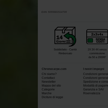
EAN:
5055681514709
Soddisfatto - Cambi
2X 3X 4X senza
Rimborsato
commissione
da 50 a 2000€²
Chronocarpe.com
I nostri impegni
Chi siamo?
Condizioni generali
Contattaci
Condizioni generali
Newsletter
Spedizione e con
Mappa del sito
Modalità di pagam
Categorie
Garanzia e SAV
Marche
Riservatezza
Diciture di legge