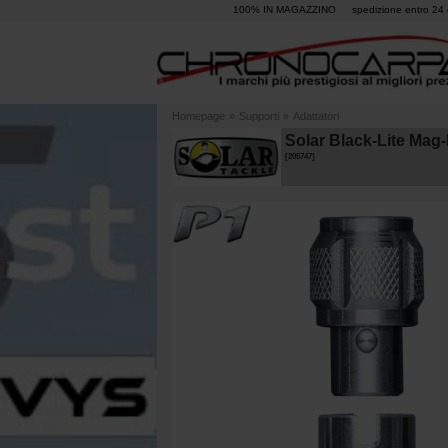
100% IN MAGAZZINO
spedizione entro 24 
Homepage
»
Supporti
»
Adattatori
Solar Black-Lite Mag-
[
205747
]