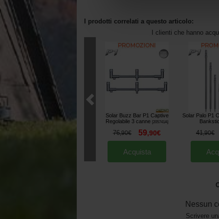
I prodotti correlati a questo articolo:
I clienti che hanno acq
Solar Buzz Bar P1 Captive
Solar Palo P1 C
Regolabile 3 canne
Banksti
[
205741A
]
59
76
,
90
€
41
,
90
€
,
90
€
Acquista
Acq
O
Nessun c
Scrivere un