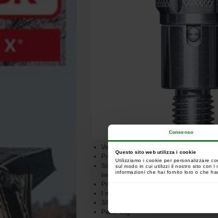
Consenso
Versione P1 Stainless
Questo sito web utilizza i cookie
Progettato e fabbricato nel Regno Unito
Utilizziamo i cookie per personalizzare co
Sistema di magneti a sgancio rapido proget
sul modo in cui utilizzi il nostro sito con
informazioni che hai fornito loro o che han
tempesta e buzz bar
Progettato per molti usi
I morsetti Solar Pozi-Loc permettono un a
3/8" filettatura BSF
Peso: 30g