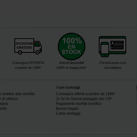
Consegna OFFERTA
Articoli disponibili
Chronocarpe.com
a partire de 199€¹
100% in magazzino³
sul cellulare
I tuoi vantaggi
 relative alla vendita
Consegna offerta a partire da 199€¹
 di utilizzo
2x 3x 4x Senza pedaggio per CB²
segna
Pagamento tramite bonifico
ento
Buono regalo
Carta vantaggi