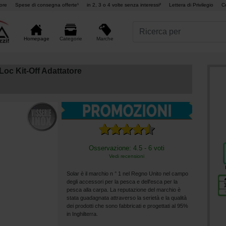
ore
Spese di consegna offerte¹
in 2, 3 o 4 volte senza interessi²
Lettera di Privilegio
C
Marche
Homepage
Categorie
Loc Kit-Off Adattatore
Osservazione: 4.5 - 6 voti
Vedi recensioni
Solar è il marchio n ° 1 nel Regno Unito nel campo
degli accessori per la pesca e dell'esca per la
pesca alla carpa. La reputazione del marchio è
stata guadagnata attraverso la serietà e la qualità
dei prodotti che sono fabbricati e progettati al 95%
in Inghilterra.