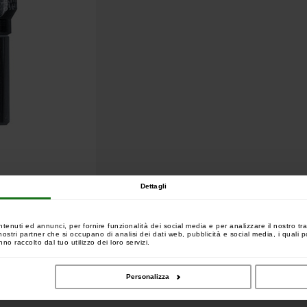
Dettagli
ntenuti ed annunci, per fornire funzionalità dei social media e per analizzare il nostro tra
tato per l'uso con la maggior parte dei picchi, pali da
 i nostri partner che si occupano di analisi dei dati web, pubblicità e social media, i quali
no raccolto dal tuo utilizzo dei loro servizi.
llineamento perfetto e sicuro
Personalizza