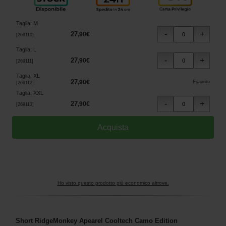
Taglia
:
M
27
,
90
€
[
269110
]
Taglia
:
L
27
,
90
€
[
269111
]
Taglia
:
XL
27
,
90
€
Esaurito
[
269112
]
Taglia
:
XXL
27
,
90
€
[
269113
]
Ho visto questo prodotto più economico altrove.
Short RidgeMonkey Apearel Cooltech Camo Edition