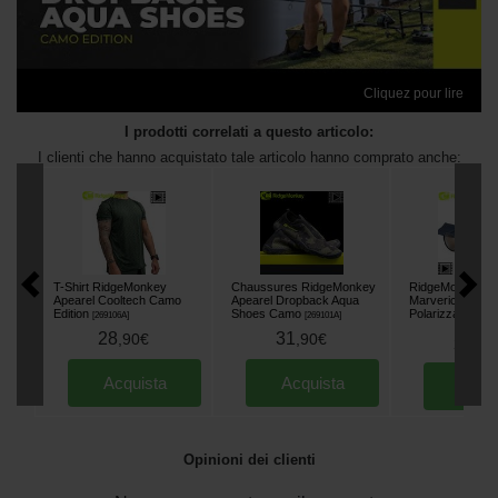
Cliquez pour lire
I prodotti correlati a questo articolo:
I clienti che hanno acquistato tale articolo hanno comprato anche:
T-Shirt RidgeMonkey
Chaussures RidgeMonkey
RidgeMonkey Po
Apearel Cooltech Camo
Apearel Dropback Aqua
Marverick Occhi
Edition
Shoes Camo
Polarizzati
[
269106A
]
[
269101A
]
[
22011
28
31
,
90
€
,
90
€
39
,
90
Acquista
Acquista
Acqu
Opinioni dei clienti