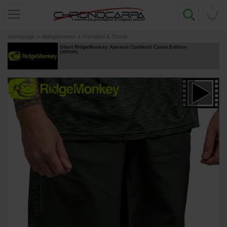
0
Homepage
»
Abbigliamento
»
Pantaloni & Shorts
Short RidgeMonkey Apearel Cooltech Camo Edition
[
269110A
]