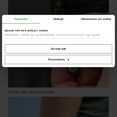
Consenso
Dettagli
Informazioni sui cookie
Questo sito web utilizza i cookie
Utilizziamo i cookie per personalizzare contenuti ed annunci, per fornire
funzionalità dei social media e per analizzare il nostro traffico. Condividiamo
inoltre informazioni sul modo in cui utilizzi il nostro sito con i nostri partner che si
occupano di analisi dei dati web, pubblicità e social media, i quali potrebbero
combinarle con altre informazioni che hai fornito loro o che hanno raccolto dal
Accetta tutti
tuo utilizzo dei loro servizi.
Personalizza
Poches avec fermetures éclair