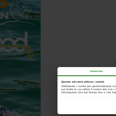
Consenso
Questo sito web utilizza i cookie
Utilizziamo i cookie per personalizzare co
sul modo in cui utilizzi il nostro sito con
informazioni che hai fornito loro o che han