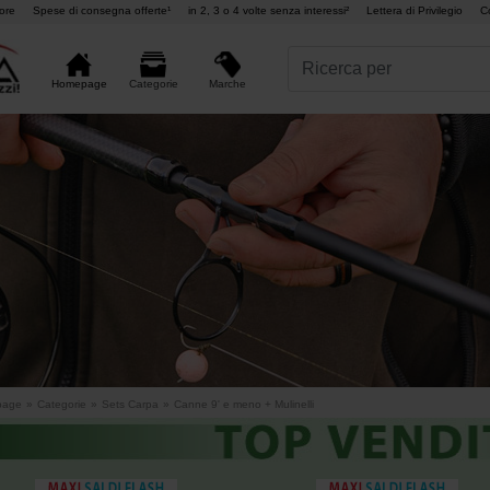
ore
Spese di consegna offerte¹
in 2, 3 o 4 volte senza interessi²
Lettera di Privilegio
C
Marche
Homepage
Categorie
page
»
Categorie
»
Sets Carpa
»
Canne 9' e meno + Mulinelli