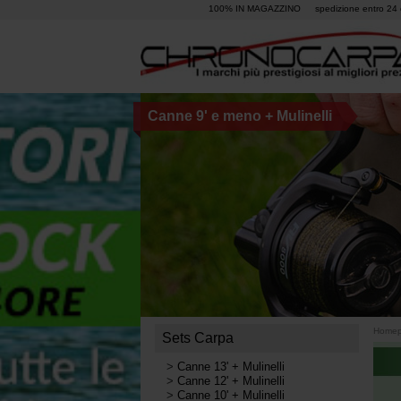
100% IN MAGAZZINO
spedizione entro 24 
Canne 9' e meno + Mulinelli
Home
Sets Carpa
>
Canne 13' + Mulinelli
>
Canne 12' + Mulinelli
>
Canne 10' + Mulinelli