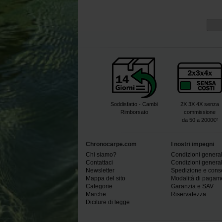
Soddisfatto - Cambi
2X 3X 4X senza
Rimborsato
commissione
da 50 a 2000€²
Chronocarpe.com
I nostri impegni
Chi siamo?
Condizioni generali
Contattaci
Condizioni generali
Newsletter
Spedizione e con
Mappa del sito
Modalità di pagam
Categorie
Garanzia e SAV
Marche
Riservatezza
Diciture di legge