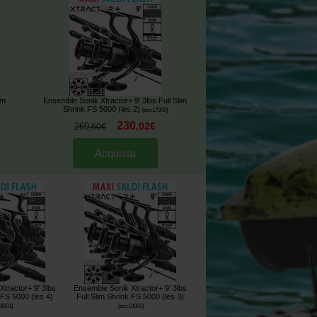
im
Ensemble Sonik Xtractor+ 9' 3lbs Full Slim
Shrink FS 5000 (les 2)
[
esc17999
]
230
,
02
€
269
,
60
€
Acquista
tractor+ 9' 3lbs
Ensemble Sonik Xtractor+ 9' 3lbs
 FS 5000 (les 4)
Full Slim Shrink FS 5000 (les 3)
18001
]
[
esc18000
]