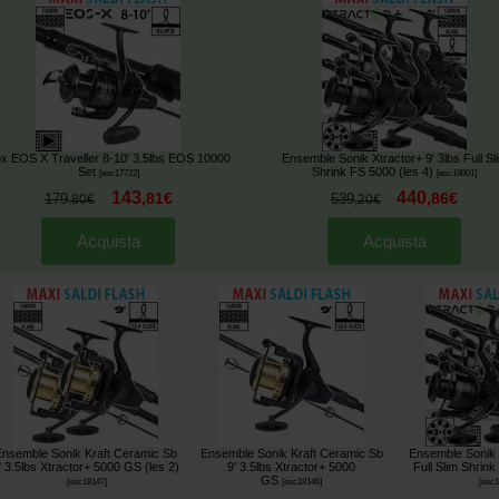
x EOS X Traveller 8-10' 3.5lbs EOS 10000
Ensemble Sonik Xtractor+ 9' 3lbs Full Sl
Set
Shrink FS 5000 (les 4)
[
esc17722
]
[
esc18001
]
143
440
,
81
€
,
86
€
179
539
,
80
€
,
20
€
Acquista
Acquista
nsemble Sonik Kraft Ceramic Sb
Ensemble Sonik Kraft Ceramic Sb
Ensemble Sonik X
' 3.5lbs Xtractor+ 5000 GS (les 2)
9' 3.5lbs Xtractor+ 5000
Full Slim Shrink
GS
[
esc18147
]
[
esc18146
]
[
esc