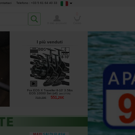
ontattaci
Telefono : +33 5 61 64 40 33
0
Il mio account
Cesto
I più venduti
Fox EOS X Traveller 8-10' 3.5lbs
EOS 10000 Set (x4)
[
esc17725
]
551
,
26
€
719
,
20
€