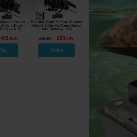
Xtractor+ Custom
Ensemble Sonik Xtractor+ Custom
Full Camo Duplon
50mm 9' 3.5lbs Full Camo Duplon
les 2)
5000 Carbon
[
esc18171
]
[
esc18170
]
401
200
,
09
€
,
54
€
228
,
90
€
ina
Ordina