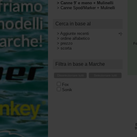
>
Canne 9' e meno + Mulinelli
>
Canne Spod/Marker + Mulinelli
Cerca in base al
>
Aggiunte recenti
+|-
>
ordine alfabetico
>
prezzo
Fo
>
scorta
Filtra in base a Marche
Disselezionare tutti
Selezionare tutti
Fox
Sonik
E
9