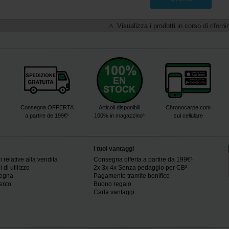
Visualizza i prodotti in corso di riforn
<
Consegna OFFERTA
Articoli disponibili
Chronocarpe.com
a partire de 199€¹
100% in magazzino³
sul cellulare
I tuoi vantaggi
 relative alla vendita
Consegna offerta a partire da 199€¹
 di utilizzo
2x 3x 4x Senza pedaggio per CB²
segna
Pagamento tramite bonifico
ento
Buono regalo
Carta vantaggi