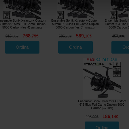
nsemble Sonik Xtractor+ Custom
Ensemble Sonik Xtractor+ Custom
Ensemble Sonik 
50mm 9' 3.5lbs Full Camo Duplon
50mm 9' 3.5lbs Full Camo Duplon
50mm 9' 3.5lbs 
5000 Carbon (les 4)
5000 Carbon (les 3)
5000 Carbon (
[
esc18173
]
[
esc18172
]
768
589
,
75
€
,
10
€
915
686
457
,
60
€
,
70
€
,
80
€
Ordina
Ordina
Ord
Ensemble Sonik Xtractor+ Custom
6' 3.5lbs Full Camo Duplon 5000
Carbon
[
esc18166
]
186
,
14
€
208
,
90
€
Ordina