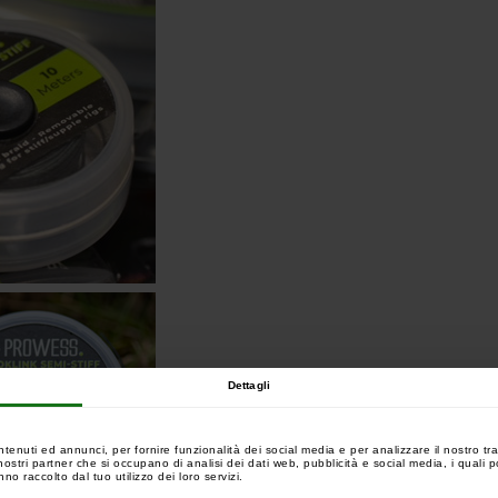
Dettagli
ntenuti ed annunci, per fornire funzionalità dei social media e per analizzare il nostro tra
 i nostri partner che si occupano di analisi dei dati web, pubblicità e social media, i quali
no raccolto dal tuo utilizzo dei loro servizi.