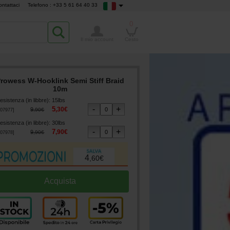
ontattaci
Telefono : +33 5 61 64 40 33
0
Il mio account
Cesto
rowess W-Hooklink Semi Stiff Braid
10m
esistenza (in libbre)
:
15lbs
5
,
30
€
9
,
90
€
07977
]
esistenza (in libbre)
:
30lbs
7
,
90
€
9
,
90
€
07978
]
4
,
60
€