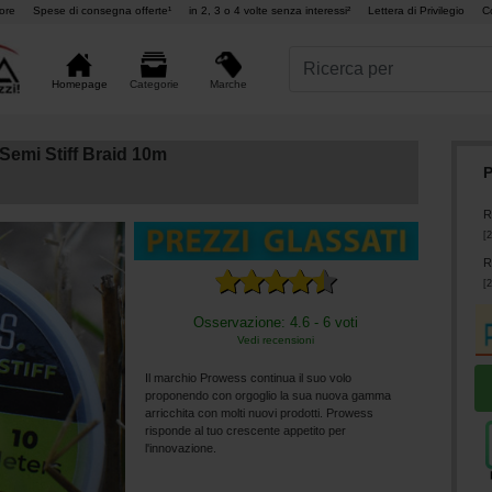
ore
Spese di consegna offerte¹
in 2, 3 o 4 volte senza interessi²
Lettera di Privilegio
C
Marche
Homepage
Categorie
emi Stiff Braid 10m
P
R
[
2
R
[
2
Osservazione: 4.6 - 6 voti
Vedi recensioni
Il marchio Prowess continua il suo volo
proponendo con orgoglio la sua nuova gamma
arricchita con molti nuovi prodotti. Prowess
risponde al tuo crescente appetito per
l'innovazione.