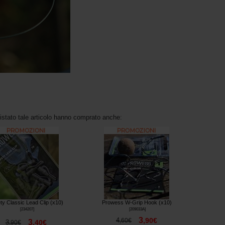
uistato tale articolo hanno comprato anche:
ty Classic Lead Clip (x10)
Prowess W-Grip Hook (x10)
[
234207
]
[
209033A
]
3
4
,
90
€
,
60
€
3
3
,
40
€
,
90
€