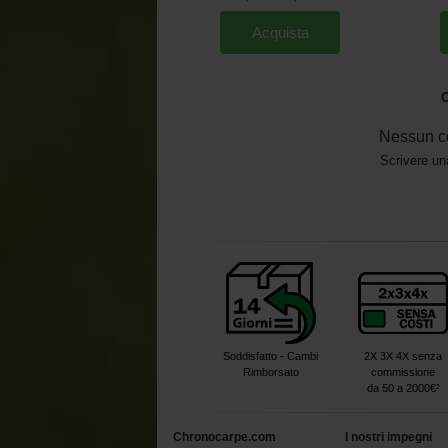
Acquista
O
Nessun c
Scrivere un
Soddisfatto - Cambi
2X 3X 4X senza
Rimborsato
commissione
da 50 a 2000€²
Chronocarpe.com
I nostri impegni