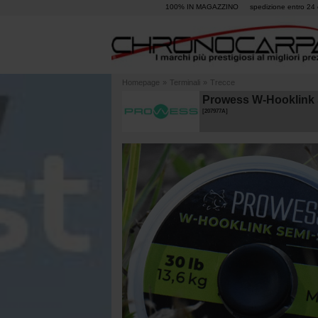
100% IN MAGAZZINO
spedizione entro 24 
Homepage
»
Terminali
»
Trecce
Prowess W-Hooklink S
[
207977A
]