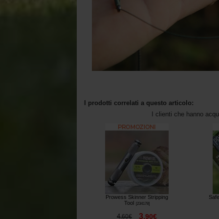
I prodotti correlati a questo articolo:
I clienti che hanno acq
Prowess Skinner Stripping
Safe
Tool
[
234178
]
3
4
,
90
€
,
60
€