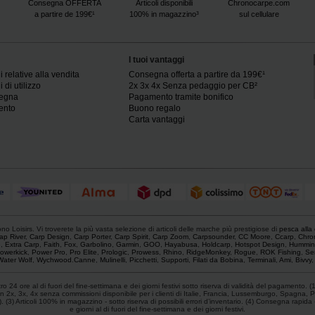
Consegna OFFERTA
Articoli disponibili
Chronocarpe.com
a partire de 199€¹
100% in magazzino³
sul cellulare
I tuoi vantaggi
 relative alla vendita
Consegna offerta a partire da 199€¹
 di utilizzo
2x 3x 4x Senza pedaggio per CB²
segna
Pagamento tramite bonifico
ento
Buono regalo
Carta vantaggi
o Loisirs. Vi troverete la più vasta selezione di articoli delle marche più prestigiose di
pesca alla
ap River
,
Carp Design
,
Carp Porter
,
Carp Spirit
,
Carp Zoom
,
Carpsounder
,
CC Moore
,
Ccarp
,
Chro
e
,
Extra Carp
,
Faith
,
Fox
,
Garbolino
,
Garmin
,
GOO
,
Hayabusa
,
Holdcarp
,
Hotspot Design
,
Hummin
owerkick
,
Power Pro
,
Pro Elite
,
Prologic
,
Prowess
,
Rhino
,
RidgeMonkey
,
Rogue
,
ROK Fishing
,
Se
Water Wolf
,
Wychwood
.
Canne
,
Mulinelli
,
Picchetti
,
Supporti
,
Filati da Bobina
,
Terminali
,
Ami
,
Bivvy
 24 ore al di fuori del fine-settimana e dei giorni festivi sotto riserva di validità del pagamento. (
 2x, 3x, 4x senza commissioni disponibile per i clienti di Italie, Francia, Lussemburgo, Spagna, P
) Articoli 100% in magazzino - sotto riserva di possibili errori d’inventario. (4) Consegna rapida - Fr
e giorni al di fuori del fine-settimana e dei giorni festivi.