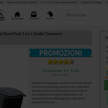
ore
Spese di consegna offerte¹
in 2, 3 o 4 volte senza interessi²
Lettera di Privilegio
C
Marche
Homepage
Categorie
ait Boat Pod 2 en 1 Boilie Tweezers
P
M
[
2
M
[
2
Osservazione: 4.4 - 5 voti
Vedi recensioni
Bait Boat Pod progetta e produce in Europa utensili
e accessori dal design esclusivo che consentono
agli utilizzatori di barche da pesca con esche di
personalizzare la propria imbarcazione o di
aggiungere funzionalità aggiuntive utilizzando i
prodotti del marchio.