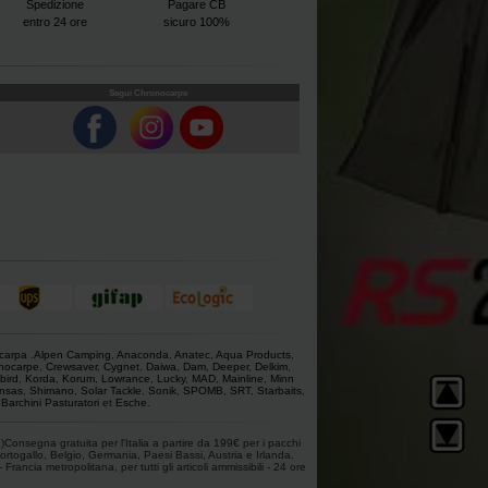
Spedizione
Pagare CB
entro 24 ore
sicuro 100%
Segui Chronocarpe
 carpa
.
Alpen Camping
,
Anaconda
,
Anatec
,
Aqua Products
,
nocarpe
,
Crewsaver
,
Cygnet
,
Daiwa
,
Dam
,
Deeper
,
Delkim
,
bird
,
Korda
,
Korum
,
Lowrance
,
Lucky
,
MAD
,
Mainline
,
Minn
nsas
,
Shimano
,
Solar Tackle
,
Sonik
,
SPOMB
,
SRT
,
Starbaits
,
,
Barchini Pasturatori
et
Esche
.
1)Consegna gratuita per l'Italia a partire da 199€ per i pacchi
ortogallo, Belgio, Germania, Paesi Bassi, Austria e Irlanda.
ancia metropolitana, per tutti gli articoli ammissibili - 24 ore