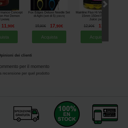
ormance Concept
Fox Edges Deluxe Needle Set
Mainline Fluo Hi Visual Pop-Ups
on Hot Demon
di Aghi (set di 5)
15mm 150ml Pineapple
[
230172
]
l
Juice
[
240589
]
[
240824
]
11
17
11
,
90
€
19
,
90
€
12
,
40
€
,
90
€
,
90
€
uista
Acquista
Acquista
pinioni dei clienti
ommento per il momento
a recensione per quel prodotto