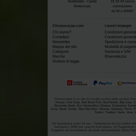
Soddisfatto - Cambi
2X 3X 4X senza
Rimborsato
commissione
da 50 a 2000€²
Chronocarpe.com
I nostri impegni
Chi siamo?
Condizioni generali
Contattaci
Condizioni generali
Newsletter
Spedizione e con
Mappa del sito
Modalità di pagam
Categorie
Garanzia e SAV
Marche
Riservatezza
Diciture di legge
Chronocarpe è un sito di vendita on-line della società Chron
Atropa
,
Avid Carp
,
Bait Boat Pod
,
BeeTackle
,
Big Carp
,
C
Dynamite Baits
,
Eco SinkersEco Sinkers
,
Enterprise Tackl
Kota
,
Nash Tackle
,
New Direction
,
Okuma
,
Optimus
,
Penn
,
P
Toslon
,
Trakker
,
Varta
,
Vass
,
(0) Spedizione entro 24 ore - Trattamento del tuo ordine entro
standard e 299€ per i pacchi fuori misura. (2) Pagamento in
Soggetto ad accettazione da parte del prestatore (Alma Pay). (3