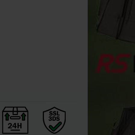
Fox Aquos Camolite Bait
Fox Edges PVA Tape
Louche Bait Boat P
Storage Large
Benda
Medium
[
226067
]
[
m31728
]
[
213845A
]
4
5
5
,
90
€
7
,
20
€
,
90
€
,
90
€
32
34
,
90
€
,
90
€
Acquista
Acquista
Acquista