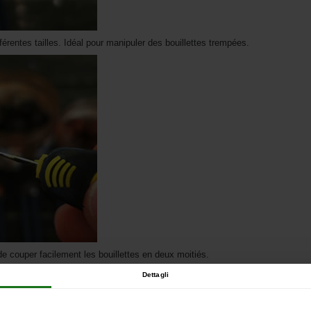
férentes tailles. Idéal pour manipuler des bouillettes trempées.
 de couper facilement les bouillettes en deux moitiés.
Dettagli