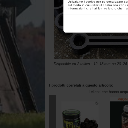
Utilizziamo i cookie per personalizzare co
sul modo in cui utilizzi il nostro sito con
informazioni che hai fornito loro o che han
Disponible en 2 tailles : 12–18 mm ou 20–2
I prodotti correlati a questo articolo:
I clienti che hanno acq