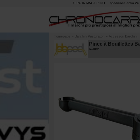
100% IN MAGAZZINO
spedizione entro 24 
Homepage
»
Barchini Pasturatori
»
Accessori Barchini
Pince à Bouillettes B
[
213859A
]