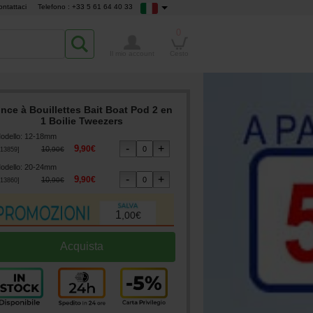
ontattaci
Telefono : +33 5 61 64 40 33
0
Il mio account
Cesto
ince à Bouillettes Bait Boat Pod 2 en
1 Boilie Tweezers
odello
:
12-18mm
9
,
90
€
10
,
90
€
13859
]
odello
:
20-24mm
9
,
90
€
10
,
90
€
13860
]
1
,
00
€