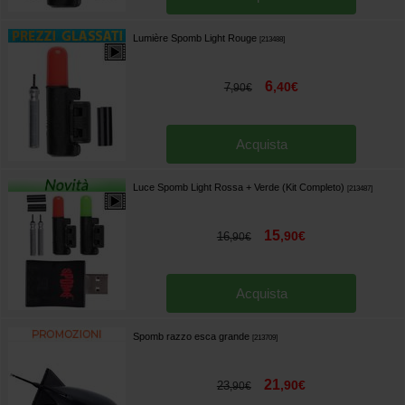
Lumière Spomb Light Rouge
[
213488
]
6
,
40
€
7
,
90
€
Acquista
Luce Spomb Light Rossa + Verde (Kit Completo)
[
213487
]
15
,
90
€
16
,
90
€
Acquista
Spomb razzo esca grande
[
213709
]
21
,
90
€
23
,
90
€