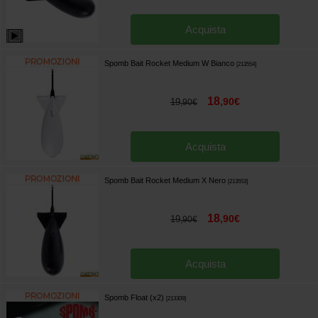
Acquista
Spomb Bait Rocket Medium W Bianco
[
213554
]
18
,
90
€
19
,
90
€
Acquista
Spomb Bait Rocket Medium X Nero
[
213553
]
18
,
90
€
19
,
90
€
Acquista
Spomb Float (x2)
[
213309
]