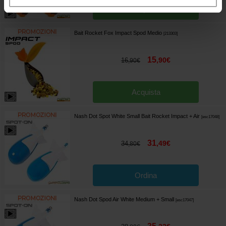
Acquista
Bait Rocket Fox Impact Spod Medio
[
213303
]
15
,
90
€
16
,
90
€
Acquista
Nash Dot Spot White Small Bait Rocket Impact + Air
[
esc17048
]
31
,
49
€
34
,
80
€
Ordina
Nash Dot Spod Air White Medium + Small
[
esc17047
]