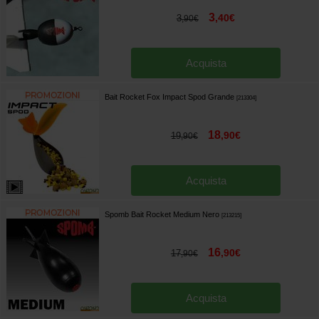
3
,
40
€
3
,
90
€
Acquista
Bait Rocket Fox Impact Spod Grande
[
213304
]
18
,
90
€
19
,
90
€
Acquista
Spomb Bait Rocket Medium Nero
[
213215
]
16
,
90
€
17
,
90
€
Acquista