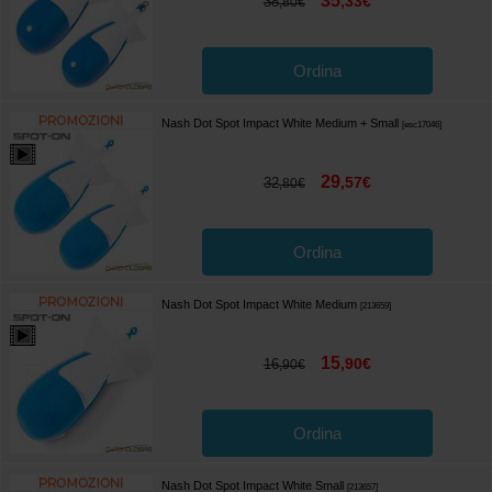
35
,
33
€
38
,
80
€
Ordina
Nash Dot Spot Impact White Medium + Small
[
esc17046
]
29
,
57
€
32
,
80
€
Ordina
Nash Dot Spot Impact White Medium
[
213659
]
15
,
90
€
16
,
90
€
Ordina
Nash Dot Spot Impact White Small
[
213657
]