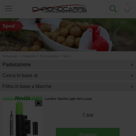
0
Spod
Homepage
»
Categorie
»
Pasturazione
»
Spod
Pasturazione
>
Cerca in base al
>
Filtra in base a Marche
>
Lumière Spomb Light Vert
[
213489
]
7
,
90
€
Acquista