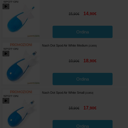
14
,
90
€
15
,
90
€
Ordina
Nash Dot Spod Air White Medium
[
213655
]
18
,
90
€
19
,
90
€
Ordina
Nash Dot Spod Air White Small
[
213653
]
17
,
90
€
18
,
90
€
Ordina