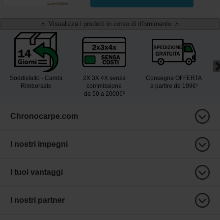
Visualizza i prodotti in corso di rifornimento
<
>
Soddisfatto - Cambi
2X 3X 4X senza
Consegna OFFERTA
Rimborsato
commissione
a partire de 199€¹
da 50 a 2000€²
Chronocarpe.com
I nostri impegni
I tuoi vantaggi
I nostri partner