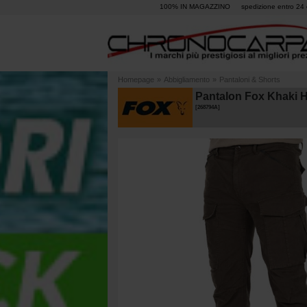
100% IN MAGAZZINO
spedizione entro 24 
Homepage
»
Abbigliamento
»
Pantaloni & Shorts
Pantalon Fox Khaki
[
268794A
]