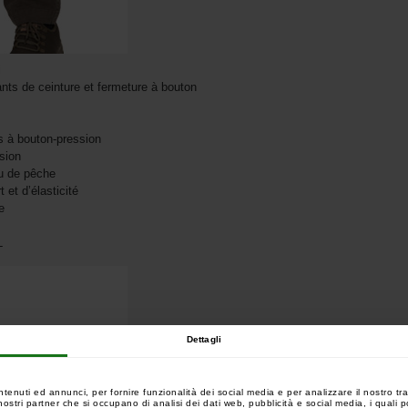
i
ants de ceinture et fermeture à bouton
s à bouton-pression
sion
au de pêche
 et d’élasticité
e
L
Dettagli
ntenuti ed annunci, per fornire funzionalità dei social media e per analizzare il nostro tra
 i nostri partner che si occupano di analisi dei dati web, pubblicità e social media, i quali