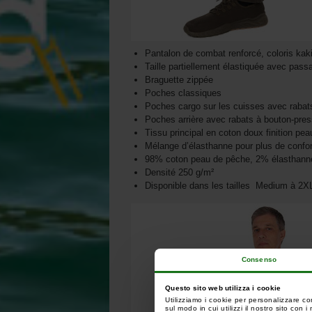
Pantalon de combat renforcé, coloris kak
Taille partiellement élastiquée avec pass
Braguette zippée
Poches classiques
Poches cargo sur les cuisses avec rabat
Poches arrière avec rabats à bouton-pres
Tissu principal en coton doux finition pe
Mélange d’élasthanne pour plus de confort
98% coton peau de pêche, 2% élasthann
Densité 250 g/m²
Disponible dans les tailles Medium à 2X
Consenso
Questo sito web utilizza i cookie
Utilizziamo i cookie per personalizzare co
sul modo in cui utilizzi il nostro sito con