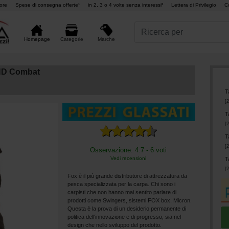
ore
Spese di consegna offerte¹
in 2, 3 o 4 volte senza interessi²
Lettera di Privilegio
C
Marche
Homepage
Categorie
 HD Combat
T
[
2
T
[
2
T
[
2
Osservazione: 4.7 - 6 voti
Vedi recensioni
T
[
2
Fox è il più grande distributore di attrezzatura da
pesca specializzata per la carpa. Chi sono i
carpisti che non hanno mai sentito parlare di
prodotti come Swingers, sistemi FOX box, Micron.
Questa è la prova di un desiderio permanente di
politica dell'innovazione e di progresso, sia nel
design che nello sviluppo del prodotto.