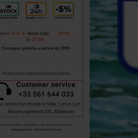
+
2
x
27
,
45
€
1
Consegna gratuita a partire da
199
€
Ho visto questo prodotto più economico altrove.
Questo prodotto appartiene alle seguenti categorie:
Abbigliamento
-
Pantaloni & Shorts