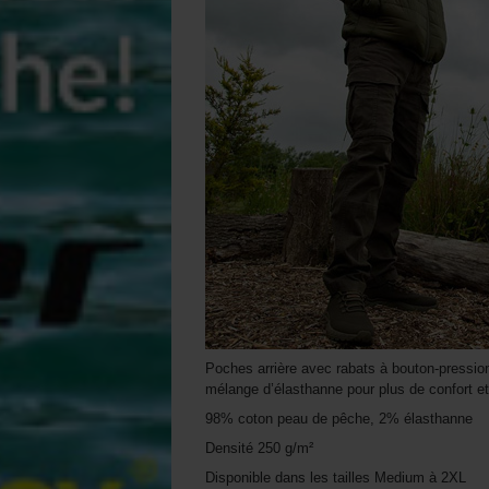
Poches arrière avec rabats à bouton-pression
mélange d’élasthanne pour plus de confort et 
98% coton peau de pêche, 2% élasthanne
Densité 250 g/m²
Disponible dans les tailles Medium à 2XL