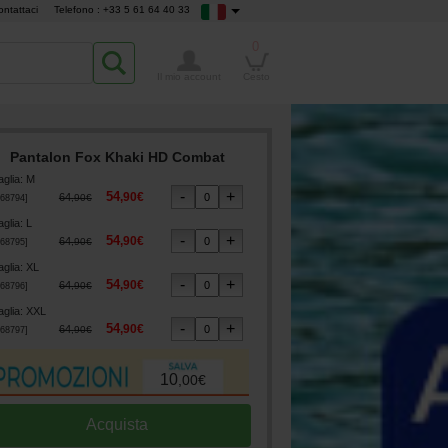
ontattaci
Telefono : +33 5 61 64 40 33
0
Il mio account
Cesto
Pantalon Fox Khaki HD Combat
aglia
:
M
54
,
90
€
64
,
90
€
68794
]
aglia
:
L
54
,
90
€
64
,
90
€
68795
]
aglia
:
XL
54
,
90
€
64
,
90
€
68796
]
aglia
:
XXL
54
,
90
€
64
,
90
€
68797
]
10
,
00
€