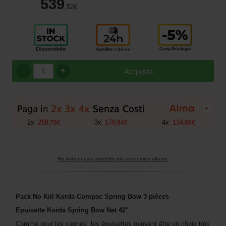
539
,52
€
+
Acquista
+
2
x
269
3
x
179
4
x
134
,
76
€
,
84
€
,
88
€
Ho visto questo prodotto più economico altrove.
Pack No Kill Korda Compac Spring Bow 3 pièces
Epuisette Korda Spring Bow Net 42"
Comme pour les cannes, les épuisettes peuvent être un choix très