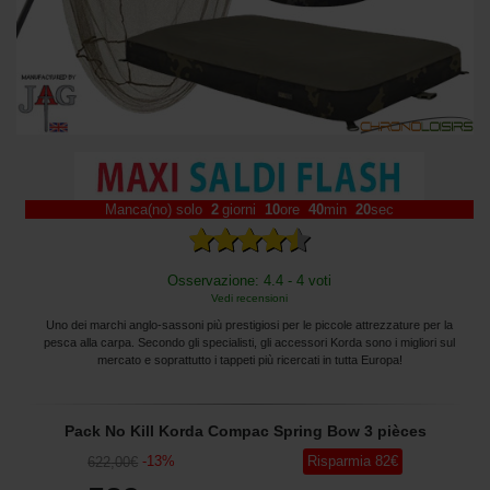
Manca(no) solo
2
giorni
10
ore
40
min
17
sec
Osservazione: 4.4 - 4 voti
Vedi recensioni
Uno dei marchi anglo-sassoni più prestigiosi per le piccole attrezzature per la
pesca alla carpa. Secondo gli specialisti, gli accessori Korda sono i migliori sul
mercato e soprattutto i tappeti più ricercati in tutta Europa!
Pack No Kill Korda Compac Spring Bow 3 pièces
-
13
%
Risparmia
82
€
622
,00
€