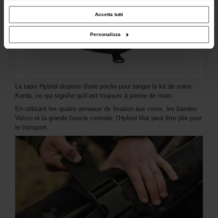
inoltre informazioni sul modo in cui utilizzi il nostro sito con i nostri partner che si
occupano di analisi dei dati web, pubblicità e social media, i quali potrebbero
combinarle con altre informazioni che hai fornito loro o che hanno raccolto dal
Accetta tutti
tuo utilizzo dei loro servizi.
Personalizza
Le tapis Hybrid dispose d'une poche pour ranger le kit de soins
Korda, ce qui signifie qu'il est toujours à portée de main.
En utilisant les quatre anneaux de fixation aux coins, les bandes
Velcro et la grande boucle centrale, l'Hybrid Mat peut être plié pour
le transport.