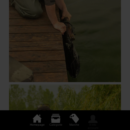
Homepage
Categorie
Marche
Il mio
account