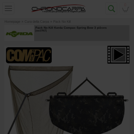
0
Homepage
»
Cura della Carpa
»
Pack No Kill
Pack No Kill Korda Compac Spring Bow 3 pièces
[
esc17917
]