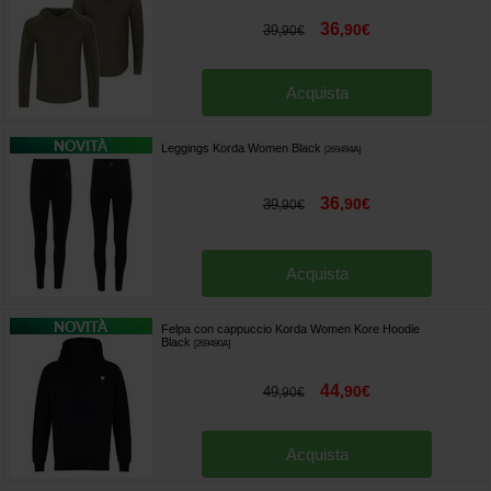
36
,
90
€
39
,
90
€
Acquista
Leggings Korda Women Black
[
269494A
]
36
,
90
€
39
,
90
€
Acquista
Felpa con cappuccio Korda Women Kore Hoodie
Black
[
269490A
]
44
,
90
€
49
,
90
€
Acquista