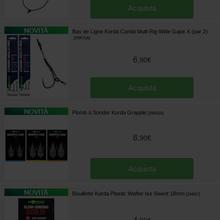
Acquista
Bas de Ligne Korda Combi Multi Rig Wide Gape X (par 2)
[
209571A
]
6
,
90
€
Acquista
Plomb à Sonder Korda Grapple
[
208411A
]
8
,
90
€
Acquista
Bouillette Korda Plastic Wafter Iso Sweet 18mm
[
234617
]