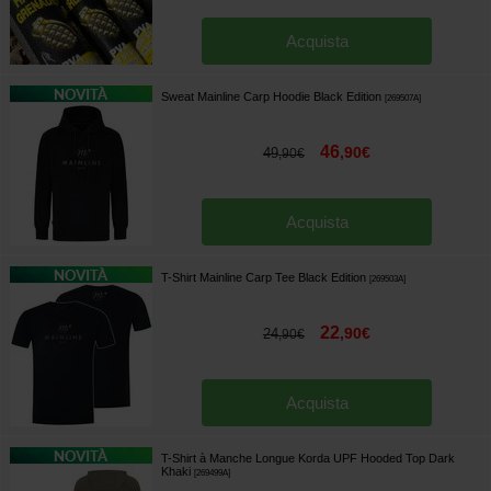
Acquista
Sweat Mainline Carp Hoodie Black Edition
[
269507A
]
46
,
90
€
49
,
90
€
Acquista
T-Shirt Mainline Carp Tee Black Edition
[
269503A
]
22
,
90
€
24
,
90
€
Acquista
T-Shirt à Manche Longue Korda UPF Hooded Top Dark
Khaki
[
269499A
]