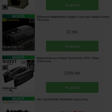
Acquista
Réhausse RidgeMonkey Hopper Cover pour Bateau Hunter
750
[
213597
]
22
,
90
€
Acquista
Bateau Amorceur Deeper Quest Echo GPS + Down
Scan
[
213443
]
2199
,
00
€
Acquista
Sac Carryall Solar Worldwide Large
[
227055
]