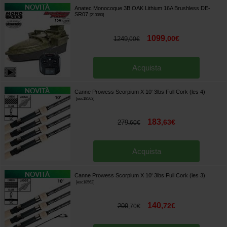
Anatec Monocoque 3B OAK Lithium 16A Brushless DE-
SR07
[
213080
]
1099
,
00
€
1249
,
00
€
Acquista
Canne Prowess Scorpium X 10' 3lbs Full Cork (les 4)
[
esc18563
]
183
,
63
€
279
,
60
€
Acquista
Canne Prowess Scorpium X 10' 3lbs Full Cork (les 3)
[
esc18562
]
140
,
72
€
209
,
70
€