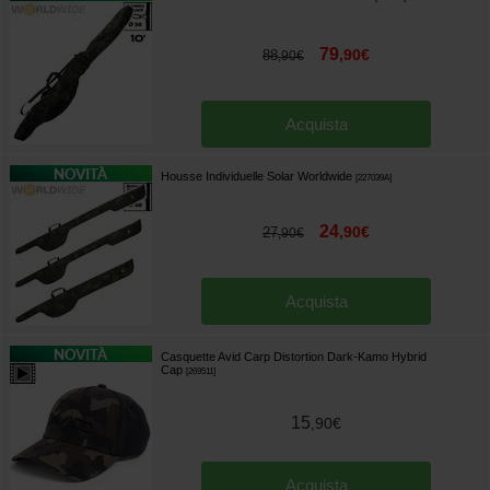
79
,
90
€
88
,
90
€
Acquista
Housse Individuelle Solar Worldwide
[
227039A
]
24
,
90
€
27
,
90
€
Acquista
Casquette Avid Carp Distortion Dark-Kamo Hybrid
Cap
[
269511
]
15
,
90
€
Acquista