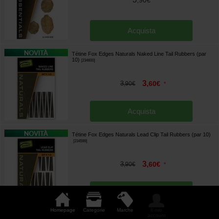
Acquista
Tétine Fox Edges Naturals Naked Line Tail Rubbers (par
10)
[
234600
]
3
3
,
60
€
,
90
€
*
Acquista
Tétine Fox Edges Naturals Lead Clip Tail Rubbers (par 10)
[
234599
]
3
3
,
60
€
,
90
€
*
Acquista
Homepage
Categorie
Marche
Il mio
Tétine Fox Edges Camo Naked Line Tail Rubbers (par 10)
account