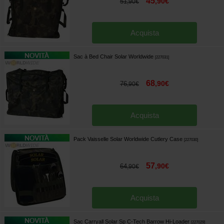
45
,
90
€
51
,
90
€
Acquista
Sac à Bed Chair Solar Worldwide
[
227031
]
68
,
90
€
76
,
90
€
Acquista
Pack Vaisselle Solar Worldwide Cutlery Case
[
227030
]
57
,
90
€
64
,
90
€
Acquista
Sac Carryall Solar Sp C-Tech Barrow Hi-Loader
[
227029
]