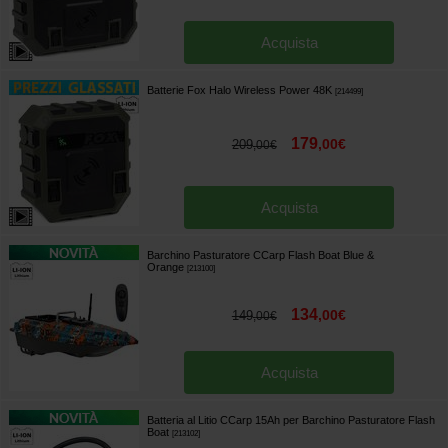
Acquista
Batterie Fox Halo Wireless Power 48K
[
214499
]
179
,
00
€
209
,
00
€
Acquista
Barchino Pasturatore CCarp Flash Boat Blue &
Orange
[
213100
]
134
,
00
€
149
,
00
€
Acquista
Batteria al Litio CCarp 15Ah per Barchino Pasturatore Flash
Boat
[
213102
]