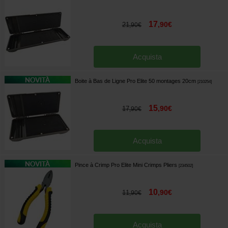
17
,
90
€
21
,
90
€
Acquista
Boite à Bas de Ligne Pro Elite 50 montages 20cm
[
210254
]
15
,
90
€
17
,
90
€
Acquista
Pince à Crimp Pro Elite Mini Crimps Pliers
[
234502
]
10
,
90
€
11
,
90
€
Acquista