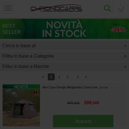
0
fino al
-34%
Cerca in base al
>
Filtra in base a Categorie
>
Filtra in base a Marche
>
<
>
1
2
3
6
...
Abri Carp Design Megazebo Camo Line
[
217770
]
399
,
00
€
449
,
00
€
Acquista