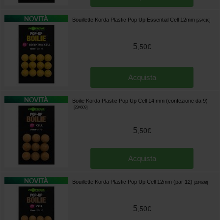
Bouillette Korda Plastic Pop Up Essential Cell 12mm
[
234610
]
5
,
50
€
Acquista
Boilie Korda Plastic Pop Up Cell 14 mm (confezione da 9)
[
234609
]
5
,
50
€
Acquista
Bouillette Korda Plastic Pop Up Cell 12mm (par 12)
[
234608
]
5
,
50
€