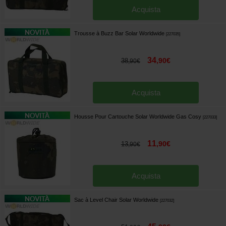
Acquista
Trousse à Buzz Bar Solar Worldwide
[
227035
]
34
,
90
€
38
,
90
€
Acquista
Housse Pour Cartouche Solar Worldwide Gas Cosy
[
227033
]
11
,
90
€
13
,
90
€
Acquista
Sac à Level Chair Solar Worldwide
[
227032
]