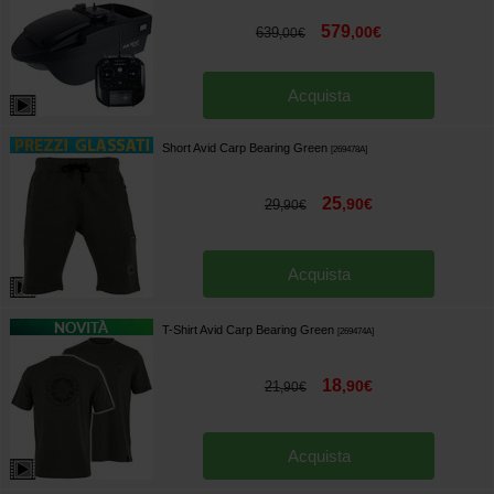
579
,
00
€
639
,
00
€
Acquista
Short Avid Carp Bearing Green
[
269478A
]
25
,
90
€
29
,
90
€
Acquista
T-Shirt Avid Carp Bearing Green
[
269474A
]
18
,
90
€
21
,
90
€
Acquista