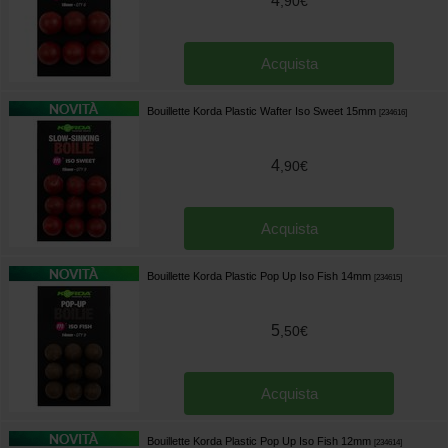
4
,
90
€
Acquista
Bouillette Korda Plastic Wafter Iso Sweet 15mm
[
234616
]
4
,
90
€
Acquista
Bouillette Korda Plastic Pop Up Iso Fish 14mm
[
234615
]
5
,
50
€
Acquista
Bouillette Korda Plastic Pop Up Iso Fish 12mm
[
234614
]