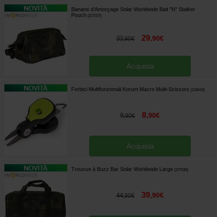
Banane d'Amorçage Solar Worldwide Bait "N" Stalker
Pouch
[
227037
]
29
,
90
€
33
,
90
€
Acquista
Forbici Multifunzionali Korum Macro Multi-Scissors
[
234619
]
8
,
90
€
9
,
90
€
Acquista
Trousse à Buzz Bar Solar Worldwide Large
[
227036
]
39
,
90
€
44
,
90
€