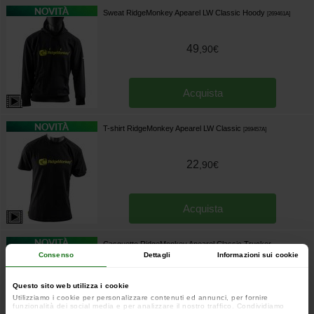
Sweat RidgeMonkey Apearel LW Classic Hoody
[
269461A
]
49
,
90
€
Acquista
T-shirt RidgeMonkey Apearel LW Classic
[
269457A
]
22
,
90
€
Acquista
Casquette RidgeMonkey Apearel Classic Trucker
Black
[
269473
]
Consenso
Dettagli
Informazioni sui cookie
16
,
90
€
Questo sito web utilizza i cookie
Utilizziamo i cookie per personalizzare contenuti ed annunci, per fornire
funzionalità dei social media e per analizzare il nostro traffico. Condividiamo