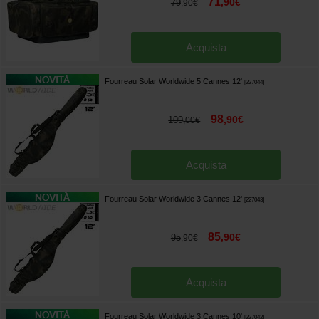
71
,
90
€
79
,
90
€
Acquista
Fourreau Solar Worldwide 5 Cannes 12'
[
227044
]
98
,
90
€
109
,
00
€
Acquista
Fourreau Solar Worldwide 3 Cannes 12'
[
227043
]
85
,
90
€
95
,
90
€
Acquista
Fourreau Solar Worldwide 3 Cannes 10'
[
227042
]