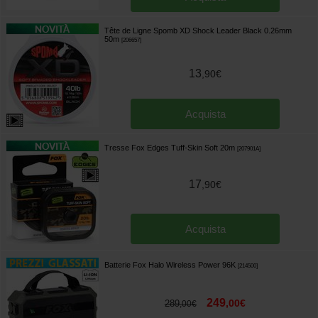
Tête de Ligne Spomb XD Shock Leader Black 0.26mm
50m
[
206657
]
13
,
90
€
Acquista
Tresse Fox Edges Tuff-Skin Soft 20m
[
207901A
]
17
,
90
€
Acquista
Batterie Fox Halo Wireless Power 96K
[
214500
]
249
,
00
€
289
,
00
€