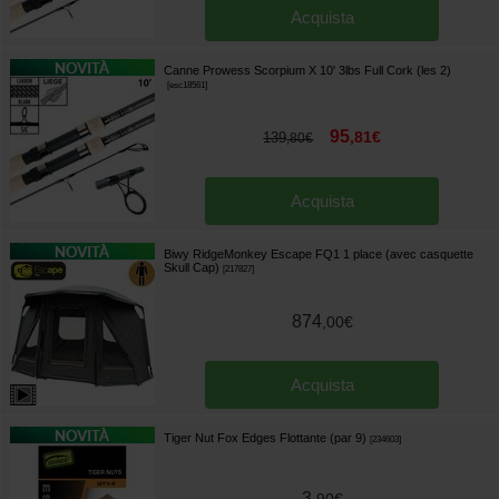
Acquista
Canne Prowess Scorpium X 10' 3lbs Full Cork (les 2)
[
esc18561
]
95
,
81
€
139
,
80
€
Acquista
Biwy RidgeMonkey Escape FQ1 1 place (avec casquette
Skull Cap)
[
217827
]
874
,
00
€
Acquista
Tiger Nut Fox Edges Flottante (par 9)
[
234603
]
3
,
90
€