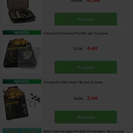
61
,
90
€
64
,
90
€
Acquista
Gaine Anti Ecrevisse Pro Elite (par 5)
[
234494A
]
4
,
40
€
5
,
30
€
Acquista
Crochet Pro Elite Hook Clip (par 6)
[
234493
]
3
,
40
€
3
,
90
€
Acquista
Boite à Bas de Ligne Pro Elite 50 montages 30cm
[
210255
]