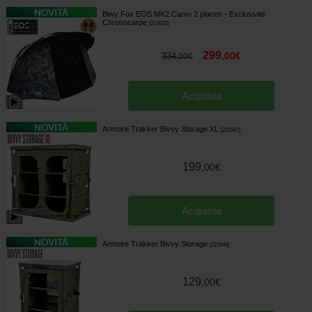
Biwy Fox EOS MK2 Camo 2 places - Exclusivité
Chronocarpe
[
217002
]
299
,
00
€
334
,
00
€
Acquista
Armoire Trakker Bivvy Storage XL
[
221947
]
199
,
00
€
Acquista
Armoire Trakker Bivvy Storage
[
221946
]
129
,
00
€