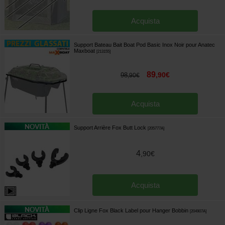
Acquista
Support Bateau Bait Boat Pod Basic Inox Noir pour Anatec
Maxboat
[
213155
]
89
,
90
€
98
,
90
€
Acquista
Support Arrière Fox Butt Lock
[
205777A
]
4
,
90
€
Acquista
Clip Ligne Fox Black Label pour Hanger Bobbin
[
204907A
]