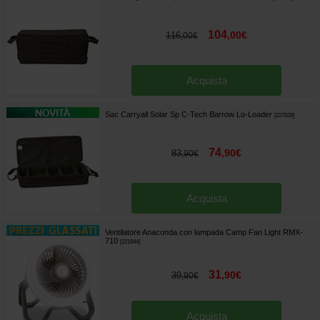
104
,
00
€
116
,
00
€
Acquista
Sac Carryall Solar Sp C-Tech Barrow Lo-Loader
[
227028
]
74
,
90
€
83
,
90
€
Acquista
Ventilatore Anaconda con lampada Camp Fan Light RMX-
710
[
221944
]
31
,
90
€
39
,
90
€
Acquista