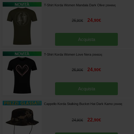
T-Shirt Korda Women Mandala Dark Olive
[
269486A
]
24
,
90
€
26
,
90
€
Acquista
T-Shirt Korda Women Love Nera
[
269482A
]
24
,
90
€
26
,
90
€
Acquista
Cappello Korda Stalking Bucket Hat Dark Kamo
[
269498
]
22
,
90
€
24
,
90
€