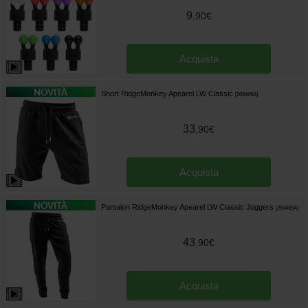
9
,
90
€
Acquista
Short RidgeMonkey Apearel LW Classic
[
269469A
]
33
,
90
€
Acquista
Pantalon RidgeMonkey Apearel LW Classic Joggers
[
269465A
]
43
,
90
€
Acquista