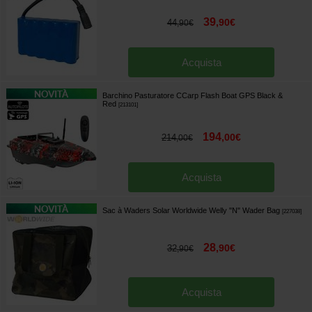
39
,
90
€
44
,
90
€
Acquista
Barchino Pasturatore CCarp Flash Boat GPS Black &
Red
[
213101
]
194
,
00
€
214
,
00
€
Acquista
Sac à Waders Solar Worldwide Welly "N" Wader Bag
[
227038
]
28
,
90
€
32
,
90
€
Acquista