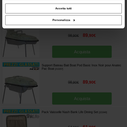
inoltre informazioni sul modo in cui utilizzi il nostro sito con i nostri partner che si
occupano di analisi dei dati web, pubblicità e social media, i quali potrebbero
Acquista
combinarle con altre informazioni che hai fornito loro o che hanno raccolto dal
Accetta tutti
tuo utilizzo dei loro servizi.
Support Bateau Bait Boat Pod Basic Inox Noir pour Anatec
Personalizza
Monocoque S
[
213156
]
89
,
90
€
98
,
90
€
Acquista
Support Bateau Bait Boat Pod Basic Inox Noir pour Anatec
Pac Boat
[
213157
]
89
,
90
€
98
,
90
€
Acquista
Pack Vaisselle Nash Bank Life Dining Set
[
221940
]