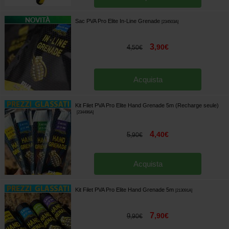
Sac PVA Pro Elite In-Line Grenade
[
234503A
]
3
,
90
€
4
,
50
€
Acquista
Kit Filet PVA Pro Elite Hand Grenade 5m (Recharge seule)
[
234496A
]
4
,
40
€
5
,
90
€
Acquista
Kit Filet PVA Pro Elite Hand Grenade 5m
[
213091A
]
7
,
90
€
9
,
90
€