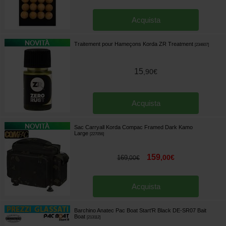
Acquista
Traitement pour Hameçons Korda ZR Treatment
[
234607
]
15
,
90
€
Acquista
Sac Carryall Korda Compac Framed Dark Kamo
Large
[
227056
]
159
,
00
€
169
,
00
€
Acquista
Barchino Anatec Pac Boat Start'R Black DE-SR07 Bait
Boat
[
213112
]