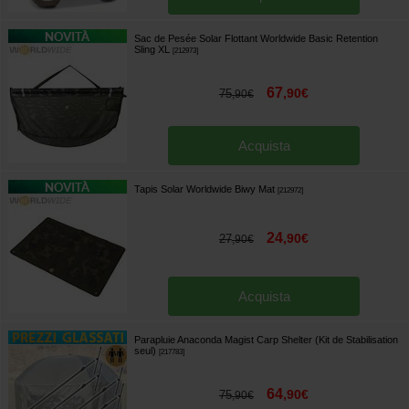
Sac de Pesée Solar Flottant Worldwide Basic Retention
Sling XL
[
212973
]
67
,
90
€
75
,
90
€
Acquista
Tapis Solar Worldwide Biwy Mat
[
212972
]
24
,
90
€
27
,
90
€
Acquista
Parapluie Anaconda Magist Carp Shelter (Kit de Stabilisation
seul)
[
217783
]
64
,
90
€
75
,
90
€