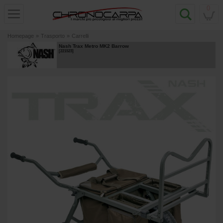
0
Homepage
»
Trasporto
»
Carrelli
Nash Trax Metro MK2 Barrow
[
221523
]