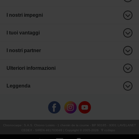
I nostri impegni
I tuoi vantaggi
I nostri partner
Ulteriori informazioni
Leggenda
Chronocarpe
:
S.A.S. Chrono Loisirs
- 1 chemin de la coume - BP 90185 - 9301 LAVELANET
CEDEX - SIREN 481703049 | Copyright © 2005-
2026
∇ ccdispo