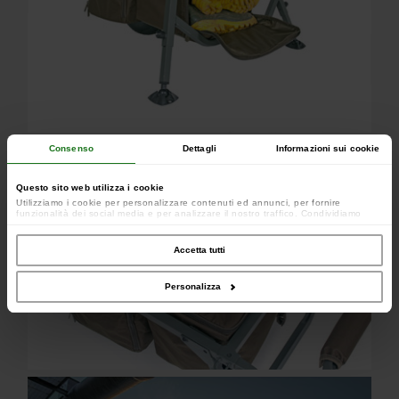
Consenso
Dettagli
Informazioni sui cookie
Questo sito web utilizza i cookie
Utilizziamo i cookie per personalizzare contenuti ed annunci, per fornire
funzionalità dei social media e per analizzare il nostro traffico. Condividiamo
inoltre informazioni sul modo in cui utilizzi il nostro sito con i nostri partner che si
occupano di analisi dei dati web, pubblicità e social media, i quali potrebbero
combinarle con altre informazioni che hai fornito loro o che hanno raccolto dal
Accetta tutti
tuo utilizzo dei loro servizi.
Personalizza