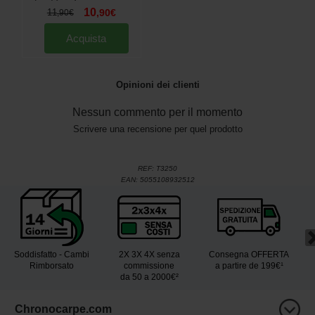
10
11
,
90
€
,
90
€
Acquista
Opinioni dei clienti
Nessun commento per il momento
Scrivere una recensione per quel prodotto
REF:
T3250
EAN:
5055108932512
Soddisfatto - Cambi
2X 3X 4X senza
Consegna OFFERTA
Rimborsato
commissione
a partire de 199€¹
da 50 a 2000€²
Chronocarpe.com