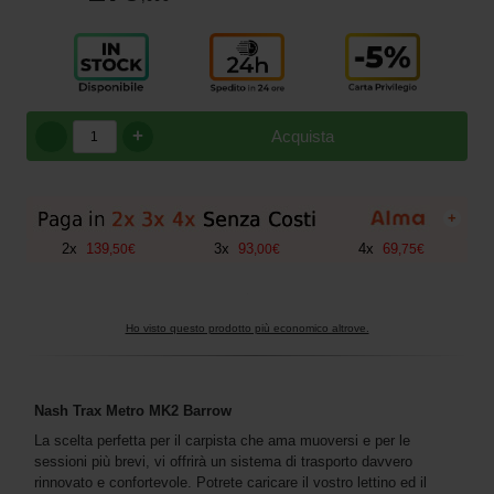
+
Acquista
+
2
x
139
3
x
93
4
x
69
,
50
€
,
00
€
,
75
€
Ho visto questo prodotto più economico altrove.
Nash Trax Metro MK2 Barrow
La scelta perfetta per il carpista che ama muoversi e per le
sessioni più brevi, vi offrirà un sistema di trasporto davvero
rinnovato e confortevole. Potrete caricare il vostro lettino ed il