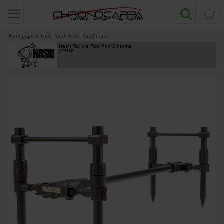
0
Homepage
»
Rod Pod
»
Rod Pod 2 canne
Nash Tackle Rod Pod 2 canne
[
205174
]