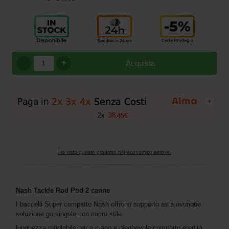
+
Acquista
+
2
x
38
,
45
€
Ho visto questo prodotto più economico altrove.
Nash Tackle Rod Pod 2 canne
I baccelli Super compatto Nash offrono supporto asta ovunque
soluzione go singolo con micro stile.
lunghezza regolabile bar a mano e pieghevole compatto eredità