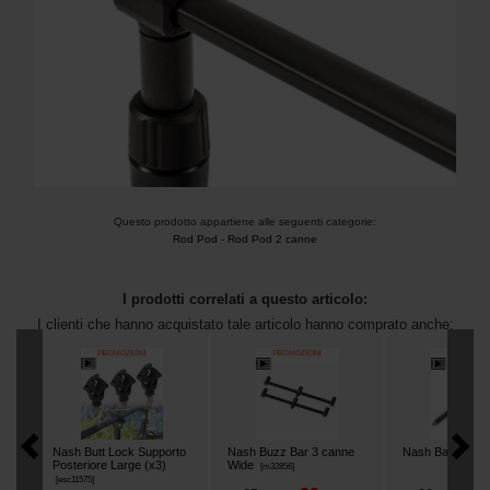
Questo prodotto appartiene alle seguenti categorie:
Rod Pod
-
Rod Pod 2 canne
I prodotti correlati a questo articolo:
I clienti che hanno acquistato tale articolo hanno comprato anche:
Nash Butt Lock Supporto
Nash Buzz Bar 3 canne
Nash Bankstick
Posteriore Large (x3)
Wide
[
m32856
]
[
esc11575
]