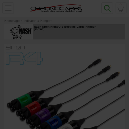
0
Homepage
»
Indicatori
»
Hangers
Nash Siren Night Glo Bobbins Large Hanger
[
204759A
]