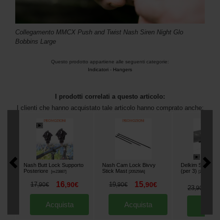
Collegamento MMCX Push and Twist Nash Siren Night Glo
Bobbins Large
Questo prodotto appartiene alle seguenti categorie:
Indicatori
-
Hangers
I prodotti correlati a questo articolo:
I clienti che hanno acquistato tale articolo hanno comprato anche:
Nash Butt Lock Supporto
Nash Cam Lock Bivvy
Delkim Smart Cli
Posteriore
Stick Mast
(per 3)
[
m23887
]
[
205259A
]
[
203538
]
16
15
17
,
90
€
19
,
90
€
,
90
€
,
90
€
2
23
,
90
€
Acquista
Acquista
Acqu