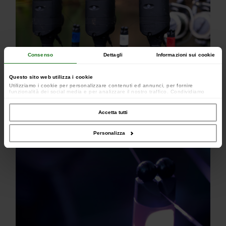
Consenso
Dettagli
Informazioni sui cookie
Questo sito web utilizza i cookie
Utilizziamo i cookie per personalizzare contenuti ed annunci, per fornire
Cavo flessibile di 10 cm
funzionalità dei social media e per analizzare il nostro traffico. Condividiamo
inoltre informazioni sul modo in cui utilizzi il nostro sito con i nostri partner che si
occupano di analisi dei dati web, pubblicità e social media, i quali potrebbero
combinarle con altre informazioni che hai fornito loro o che hanno raccolto dal
Accetta tutti
tuo utilizzo dei loro servizi.
Personalizza