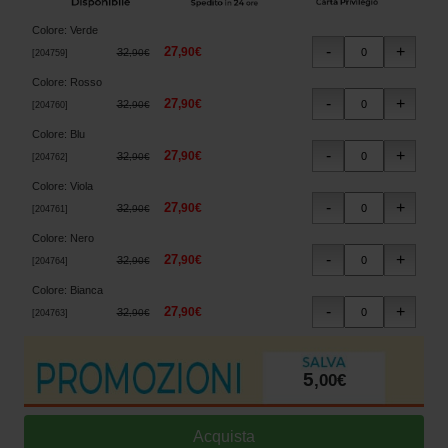
Colore
:
Verde
27
,
90
€
32
,
90
€
[
204759
]
Colore
:
Rosso
27
,
90
€
32
,
90
€
[
204760
]
Colore
:
Blu
27
,
90
€
32
,
90
€
[
204762
]
Colore
:
Viola
27
,
90
€
32
,
90
€
[
204761
]
Colore
:
Nero
27
,
90
€
32
,
90
€
[
204764
]
Colore
:
Bianca
27
,
90
€
32
,
90
€
[
204763
]
5
,
00
€