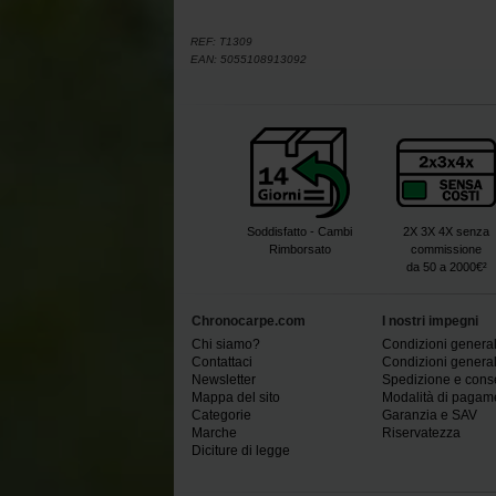
REF:
T1309
EAN:
5055108913092
Soddisfatto - Cambi
2X 3X 4X senza
Rimborsato
commissione
da 50 a 2000€²
Chronocarpe.com
I nostri impegni
Chi siamo?
Condizioni generali
Contattaci
Condizioni generali
Newsletter
Spedizione e con
Mappa del sito
Modalità di pagam
Categorie
Garanzia e SAV
Marche
Riservatezza
Diciture di legge