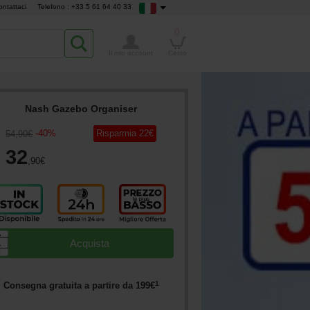
ontattaci
Telefono : +33 5 61 64 40 33
0
Il mio account
Cesto
Nash Gazebo Organiser
-
40
%
Risparmia
22
€
54
,90
€
32
,90
€
▲
Acquista
▼
1
Consegna gratuita a partire da
199
€