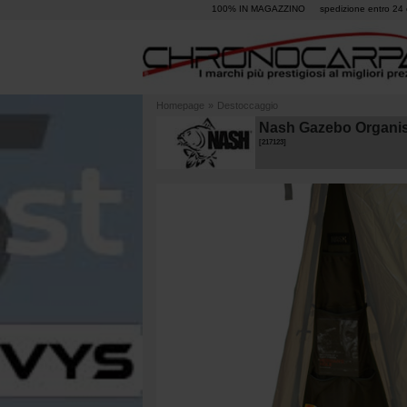
100% IN MAGAZZINO
spedizione entro 24 
Homepage
»
Destoccaggio
Nash Gazebo Organi
[
217123
]