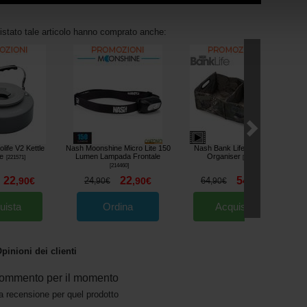
uistato tale articolo hanno comprato anche:
life V2 Kettle
Nash Moonshine Micro Lite 150
Nash Bank Life Fold Flat
re
Lumen Lampada Frontale
Organiser
[
221571
]
[
226286
]
[
214460
]
22
22
54
,
90
€
24
,
90
€
64
,
90
€
,
90
€
,
90
€
uista
Ordina
Acquista
pinioni dei clienti
ommento per il momento
a recensione per quel prodotto