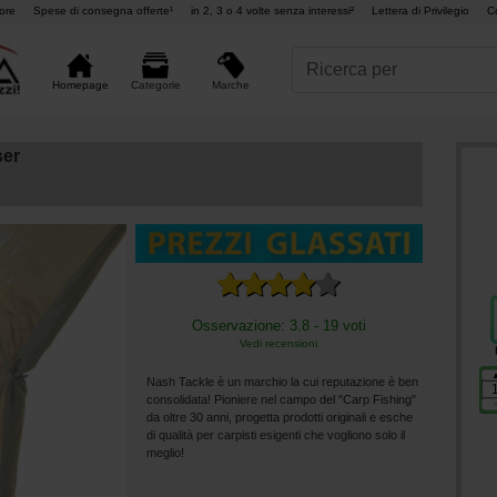
ore
Spese di consegna offerte¹
in 2, 3 o 4 volte senza interessi²
Lettera di Privilegio
C
Marche
Homepage
Categorie
ser
Osservazione: 3.8 - 19 voti
Vedi recensioni
Nash Tackle è un marchio la cui reputazione è ben
consolidata! Pioniere nel campo del "Carp Fishing"
da oltre 30 anni, progetta prodotti originali e esche
di qualità per carpisti esigenti che vogliono solo il
meglio!