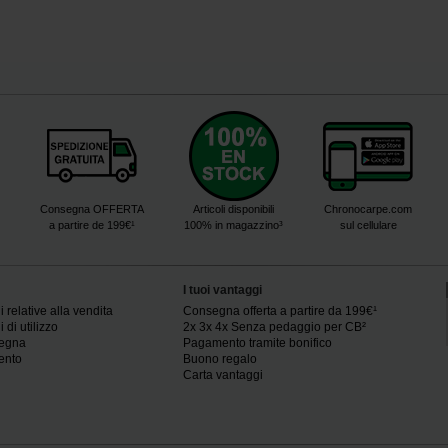
Consegna OFFERTA
Articoli disponibili
Chronocarpe.com
a partire de 199€¹
100% in magazzino³
sul cellulare
I tuoi vantaggi
 relative alla vendita
Consegna offerta a partire da 199€¹
 di utilizzo
2x 3x 4x Senza pedaggio per CB²
segna
Pagamento tramite bonifico
ento
Buono regalo
Carta vantaggi