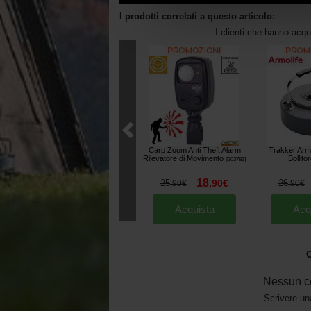
I prodotti correlati a questo articolo:
I clienti che hanno acq
Carp Zoom Anti Theft Alarm
Trakker Armo
Rilevatore di Movimento
Bollito
[
203783
]
18
25
,
90
€
26
,
90
€
,
90
€
Acquista
Acq
O
Nessun c
Scrivere un