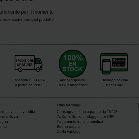
ommento per il momento
a recensione per quel prodotto
Consegna OFFERTA
Articoli disponibili
Chronocarpe.com
a partire de 199€¹
100% in magazzino³
sul cellulare
I tuoi vantaggi
 relative alla vendita
Consegna offerta a partire da 199€¹
 di utilizzo
2x 3x 4x Senza pedaggio per CB²
segna
Pagamento tramite bonifico
ento
Buono regalo
Carta vantaggi