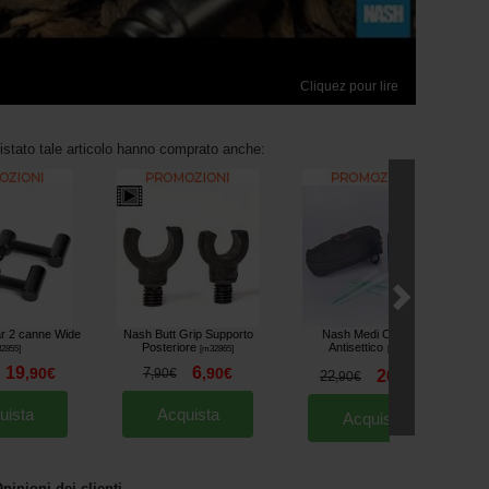
Cliquez pour lire
uistato tale articolo hanno comprato anche:
r 2 canne Wide
Nash Butt Grip Supporto
Nash Medi Carp Kit
N
Posteriore
Antisettico
2855
]
[
m32865
]
[
233310
]
19
6
,
90
€
7
,
90
€
,
90
€
20
22
,
90
€
,
90
€
uista
Acquista
Acquista
pinioni dei clienti