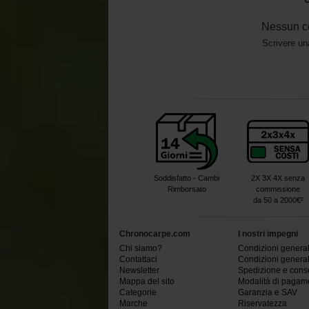
Nessun c
Scrivere un
Soddisfatto - Cambi
2X 3X 4X senza
Rimborsato
commissione
da 50 a 2000€²
Chronocarpe.com
I nostri impegni
Chi siamo?
Condizioni generali
Contattaci
Condizioni generali
Newsletter
Spedizione e con
Mappa del sito
Modalità di pagam
Categorie
Garanzia e SAV
Marche
Riservatezza