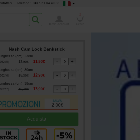
ontattaci
Telefono : +33 5 61 64 40 33
0
Il mio account
Cesto
Nash Cam Lock Bankstick
unghezza (cm)
:
23cm
11
,
90
€
13
,
90
€
05245
]
unghezza (cm)
:
30cm
12
,
90
€
15
,
30
€
05246
]
unghezza (cm)
:
38cm
13
,
90
€
16
,
40
€
05247
]
2
,
00
€