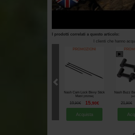
I prodotti correlati a questo articolo:
I clienti che hanno acq
Nash Cam Lock Bivvy Stick
Nash Buzz Ba
Mast
[
205259A
]
[
m3
15
19
,
90
€
21
,
90
€
,
90
€
Acquista
Acq
O