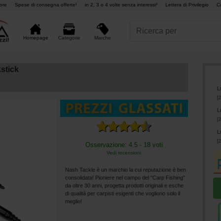
ore
Spese di consegna offerte¹
in 2, 3 o 4 volte senza interessi²
Lettera di Privilegio
C
Marche
Homepage
Categorie
stick
L
[
2
L
[
2
L
[
2
Osservazione: 4.5 - 18 voti
Vedi recensioni
Nash Tackle è un marchio la cui reputazione è ben
consolidata! Pioniere nel campo del "Carp Fishing"
da oltre 30 anni, progetta prodotti originali e esche
di qualità per carpisti esigenti che vogliono solo il
meglio!