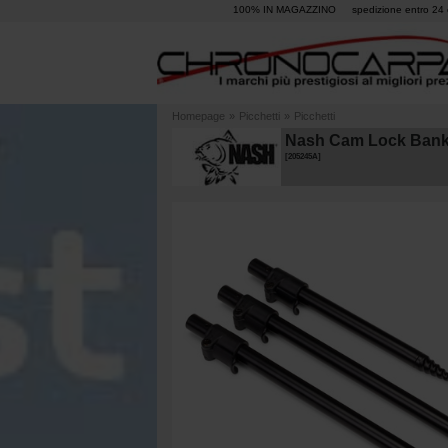
100% IN MAGAZZINO
spedizione entro 24 
Homepage
»
Picchetti
»
Picchetti
Nash Cam Lock Bank
[
205245A
]