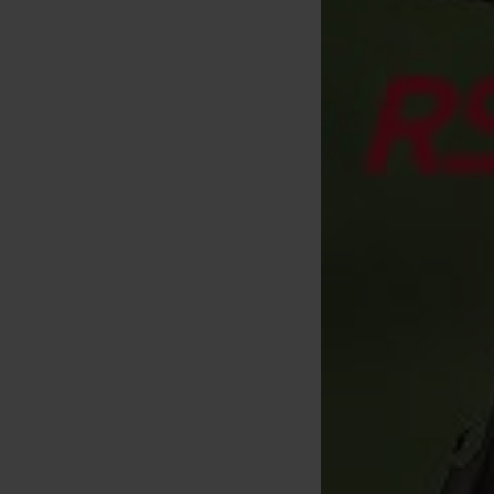
ash Buzz Bar 3 canne Wide
[
m32856
]
23
25
,
90
€
,
90
€
Acquista