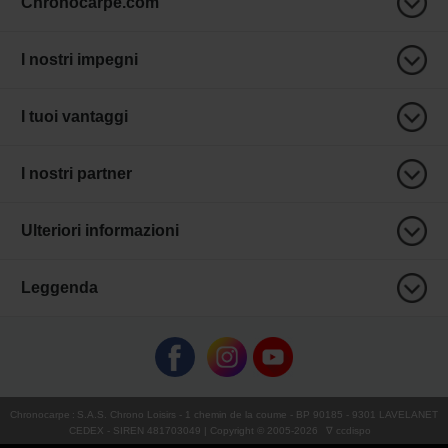
Chronocarpe.com
I nostri impegni
I tuoi vantaggi
I nostri partner
Ulteriori informazioni
Leggenda
Chronocarpe
:
S.A.S. Chrono Loisirs
- 1 chemin de la coume - BP 90185 - 9301 LAVELANET
CEDEX - SIREN 481703049 | Copyright © 2005-
2026
∇ ccdispo