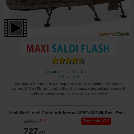
Osservazione: 4.4 - 3 voti
Vedi recensioni
Nash Tackle è un marchio la cui reputazione è ben consolidata! Pioniere nel
campo del "Carp Fishing" da oltre 30 anni, progetta prodotti originali e esche di
qualità per carpisti esigenti che vogliono solo il meglio!
Nash Bed Level Chair Indulgence MF60 SS3 Hi-Back Pack
-
21
%
Risparmia
190
€
918
,00
€
727
,68
€