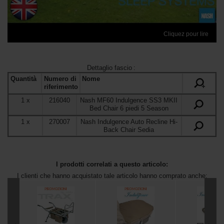
Cliquez pour lire
Dettaglio fascio
:
Quantità
Numero di
Nome
+
riferimento
1
x
216040
Nash MF60 Indulgence SS3 MKII
Bed Chair 6 piedi 5 Season
1
x
270007
Nash Indulgence Auto Recline Hi-
Back Chair Sedia
I prodotti correlati a questo articolo:
I clienti che hanno acquistato tale articolo hanno comprato anche: