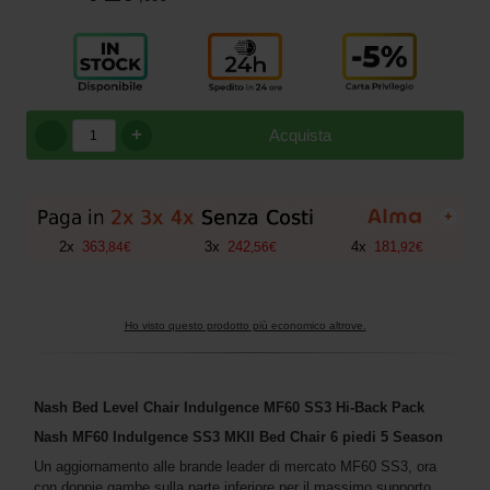
+
Acquista
+
2
x
363
3
x
242
4
x
181
,
84
€
,
56
€
,
92
€
Ho visto questo prodotto più economico altrove.
Nash Bed Level Chair Indulgence MF60 SS3 Hi-Back Pack
Nash MF60 Indulgence SS3 MKII Bed Chair 6 piedi 5 Season
Un aggiornamento alle brande leader di mercato MF60 SS3, ora
con doppie gambe sulla parte inferiore per il massimo supporto,