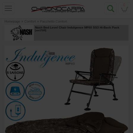
0
Homepage
»
Comfort
»
Pacchetto Comfort
Nash Bed Level Chair Indulgence MF60 SS3 Hi-Back Pack
[
esc17103
]