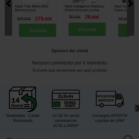
Nash Trax Metro MK2
Nash Indulgence Mattress
Nash Indulgence
Barrow
Sheet Lenzuolo
Camo
[
221523
]
[
216750A
]
[
270085
]
29
36
,
90
€
,
90
€
279
4
329
,
00
€
54
,
00
€
,
90
€
Acquista
Acquista
Acqu
Opinioni dei clienti
Nessun commento per il momento
Scrivere una recensione per quel prodotto
Soddisfatto - Cambi
2X 3X 4X senza
Consegna OFFERTA
Rimborsato
commissione
a partire de 199€¹
da 50 a 2000€²