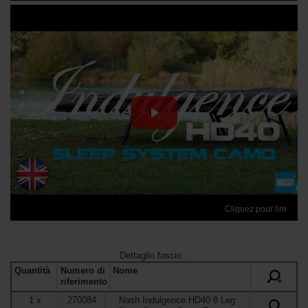
Cliquez pour lire
Dettaglio fascio
:
Quantità
Numero di
Nome
+
riferimento
1
x
270084
Nash Indulgence HD40 8 Leg