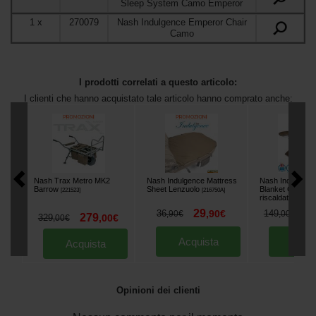
Sleep System Camo Emperor
1
x
270079
Nash Indulgence Emperor Chair
Camo
I prodotti correlati a questo articolo:
I clienti che hanno acquistato tale articolo hanno comprato anche:
Nash Trax Metro MK2
Nash Indulgence Mattress
Nash Indulgenc
Barrow
Sheet Lenzuolo
Blanket Copertu
[
221523
]
[
216750A
]
riscaldata
[
270030
29
1
36
,
90
€
149
,
90
€
,
00
€
279
329
,
00
€
,
00
€
Acquista
Acqu
Acquista
Opinioni dei clienti