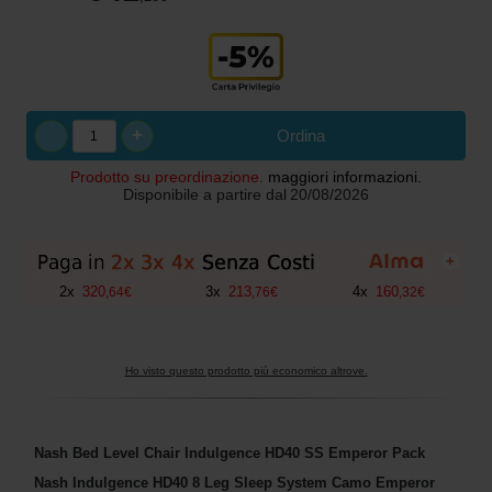
+
Ordina
Prodotto su preordinazione.
maggiori informazioni.
Disponibile a partire dal
20/08/2026
+
2
x
320
3
x
213
4
x
160
,
64
€
,
76
€
,
32
€
Ho visto questo prodotto più economico altrove.
Nash Bed Level Chair Indulgence HD40 SS Emperor Pack
Nash Indulgence HD40 8 Leg Sleep System Camo Emperor