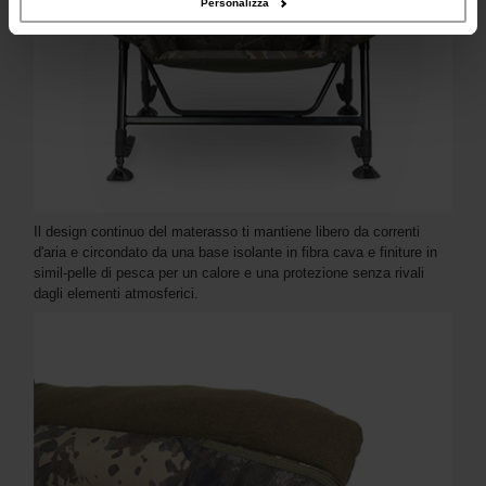
Personalizza
Il design continuo del materasso ti mantiene libero da correnti
d'aria e circondato da una base isolante in fibra cava e finiture in
simil-pelle di pesca per un calore e una protezione senza rivali
dagli elementi atmosferici.