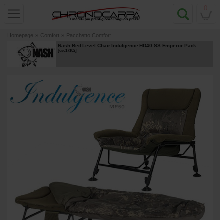
0
Homepage
»
Comfort
»
Pacchetto Comfort
Nash Bed Level Chair Indulgence HD40 SS Emperor Pack
[
esc17102
]