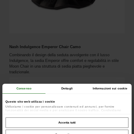
Nash Indulgence Emperor Chair Camo
Combinando il design della seduta avvolgente con il lusso
Indulgence, la sedia Emperor offre comfort e regolabilità in stile
Moon Chair in una struttura di sedia piatta pieghevole e
tradizionale.
Consenso
Dettagli
Informazioni sui cookie
Questo sito web utilizza i cookie
Utilizziamo i cookie per personalizzare contenuti ed annunci, per fornire
funzionalità dei social media e per analizzare il nostro traffico. Condividiamo
inoltre informazioni sul modo in cui utilizzi il nostro sito con i nostri partner che si
occupano di analisi dei dati web, pubblicità e social media, i quali potrebbero
combinarle con altre informazioni che hai fornito loro o che hanno raccolto dal
Accetta tutti
tuo utilizzo dei loro servizi.