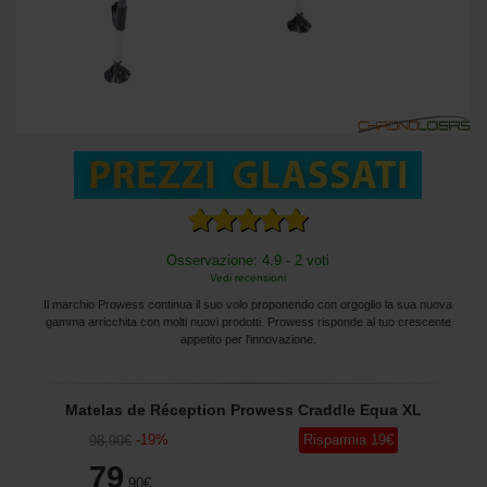
Osservazione: 4.9 - 2 voti
Vedi recensioni
Il marchio Prowess continua il suo volo proponendo con orgoglio la sua nuova
gamma arricchita con molti nuovi prodotti. Prowess risponde al tuo crescente
appetito per l'innovazione.
Matelas de Réception Prowess Craddle Equa XL
-
19
%
Risparmia
19
€
98
,90
€
79
,90
€