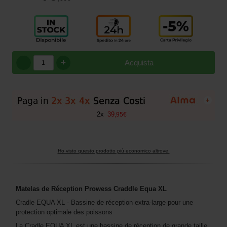
+
Acquista
+
2
x
39
,
95
€
Ho visto questo prodotto più economico altrove.
Matelas de Réception Prowess Craddle Equa XL
Cradle EQUA XL - Bassine de réception extra-large pour une
protection optimale des poissons
La Cradle EQUA XL est une bassine de réception de grande taille,