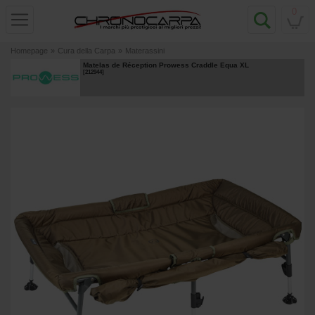
0
Homepage
»
Cura della Carpa
»
Materassini
Matelas de Réception Prowess Craddle Equa XL
[
212944
]