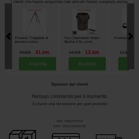
I clienti che hanno acquistato tale articolo hanno comprato anche:
Prowess Treppiede di
Fox Carpmaster Water
Prowess Net Flo
pesatura
Bucket 4.5L
[
205552
]
[
215029
]
41
13
8
49
,
90
€
14
,
90
€
12
,
90
€
,
90
€
,
90
€
Acquista
Acquista
Acqu
Opinioni dei clienti
Nessun commento per il momento
Scrivere una recensione per quel prodotto
REF:
PRCEP3333
EAN:
3352210962935