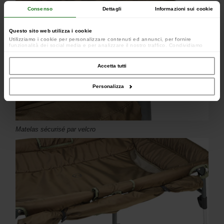
Consenso
Dettagli
Informazioni sui cookie
Questo sito web utilizza i cookie
Utilizziamo i cookie per personalizzare contenuti ed annunci, per fornire
funzionalità dei social media e per analizzare il nostro traffico. Condividiamo
inoltre informazioni sul modo in cui utilizzi il nostro sito con i nostri partner che si
occupano di analisi dei dati web, pubblicità e social media, i quali potrebbero
combinarle con altre informazioni che hai fornito loro o che hanno raccolto dal
Accetta tutti
tuo utilizzo dei loro servizi.
Personalizza
Matelas sécurisé par velcro