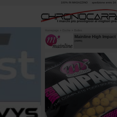
100% IN MAGAZZINO
spedizione entro 24 
Homepage
»
Esche
»
Boilies
Mainline High Impact
[
242091
]