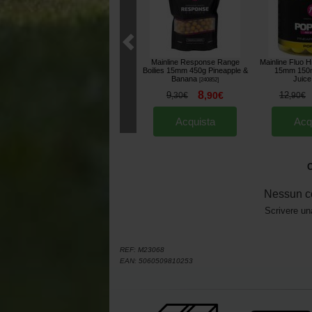
Mainline Response Range
Mainline Fluo H
Boilies 15mm 450g Pineapple &
15mm 150m
Banana
Juice
[
240852
]
8
9
,
90
€
12
,
30
€
,
90
€
Acquista
Acq
O
Nessun c
Scrivere un
REF:
M23068
EAN:
5060509810253