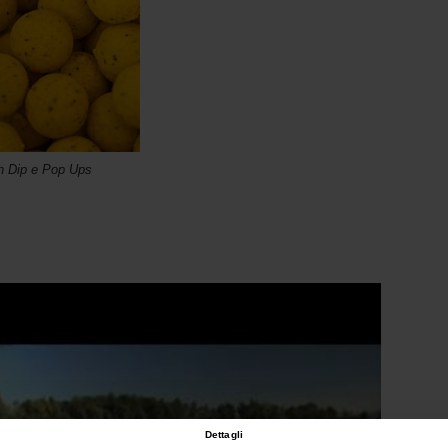
n Dip e Pop Ups
Dettagli