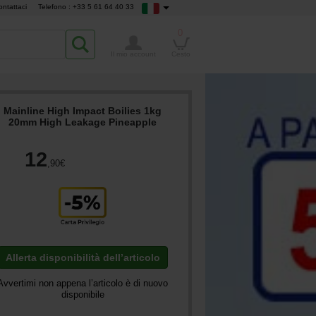
ontattaci
Telefono : +33 5 61 64 40 33
0
Il mio account
Cesto
Mainline High Impact Boilies 1kg
20mm High Leakage Pineapple
12
,90
€
Allerta disponibilità dell’articolo
Avvertimi non appena l’articolo è di nuovo
disponibile