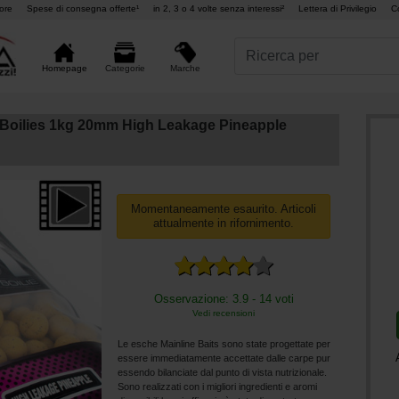
ore
Spese di consegna offerte¹
in 2, 3 o 4 volte senza interessi²
Lettera di Privilegio
C
Marche
Homepage
Categorie
 Boilies 1kg 20mm High Leakage Pineapple
Momentaneamente esaurito. Articoli
attualmente in rifornimento.
Osservazione: 3.9 - 14 voti
Vedi recensioni
Le esche Mainline Baits sono state progettate per
essere immediatamente accettate dalle carpe pur
essendo bilanciate dal punto di vista nutrizionale.
Sono realizzati con i migliori ingredienti e aromi