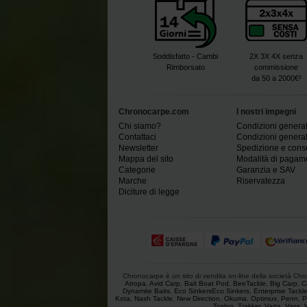
Soddisfatto - Cambi
2X 3X 4X senza
Rimborsato
commissione
da 50 a 2000€²
Chronocarpe.com
I nostri impegni
Chi siamo?
Condizioni generali
Contattaci
Condizioni generali
Newsletter
Spedizione e con
Mappa del sito
Modalità di pagam
Categorie
Garanzia e SAV
Marche
Riservatezza
Diciture di legge
Chronocarpe è un sito di vendita on-line della società Chron
Atropa
,
Avid Carp
,
Bait Boat Pod
,
BeeTackle
,
Big Carp
,
C
Dynamite Baits
,
Eco SinkersEco Sinkers
,
Enterprise Tackl
Kota
,
Nash Tackle
,
New Direction
,
Okuma
,
Optimus
,
Penn
,
P
Toslon
,
Trakker
,
Varta
,
Vass
,