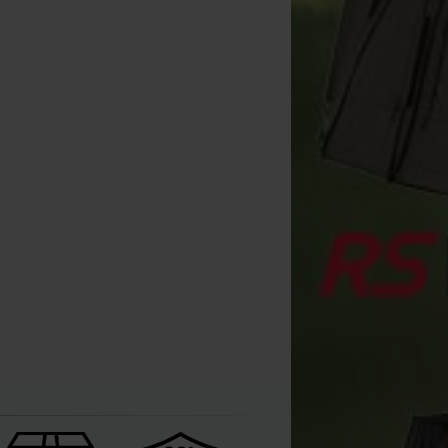
Korda Aghi (tutti e 6)
[
esc006
]
30
32
,
72
€
,
00
€
Acquista