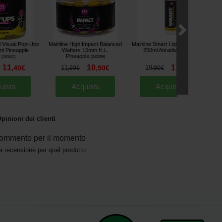
i Visual Pop-Ups
Mainline High Impact Balanced
Mainline Smart Liquid Pineapple
l Pineapple
Wafters 15mm H.L.
250ml Attrattivo
[
244002
]
Pineapple
[
240824
]
[
242099
]
11
10
17
,
40
€
11
,
90
€
19
,
90
€
,
90
€
,
90
€
uista
Acquista
Acquista
pinioni dei clienti
ommento per il momento
a recensione per quel prodotto