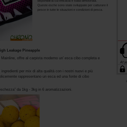
disponibili la cui efficacia è stata dimostrata.
Queste esche sono state sviluppate per catturare il
pesce in tutte le situazioni e condizioni di pesca.
High Leakage Pineapple
 Mainline, offre al carpista moderno un' esca cibo completa e
ngredienti per mix di alta qualità con i nostri nuovi e più
emplicemente rappresentano un esca ed una fonte di cibo
reschezza” da 1kg - 3kg in 6 aromatizzazioni.