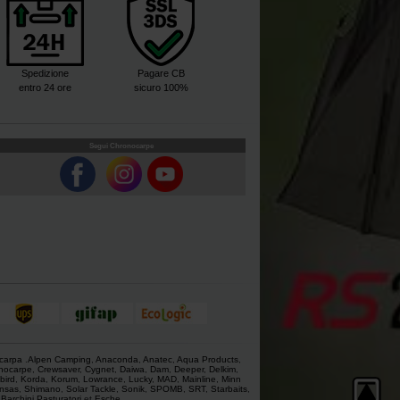
Spedizione
Pagare CB
entro 24 ore
sicuro 100%
Segui Chronocarpe
 carpa
.
Alpen Camping
,
Anaconda
,
Anatec
,
Aqua Products
,
nocarpe
,
Crewsaver
,
Cygnet
,
Daiwa
,
Dam
,
Deeper
,
Delkim
,
bird
,
Korda
,
Korum
,
Lowrance
,
Lucky
,
MAD
,
Mainline
,
Minn
nsas
,
Shimano
,
Solar Tackle
,
Sonik
,
SPOMB
,
SRT
,
Starbaits
,
,
Barchini Pasturatori
et
Esche
.