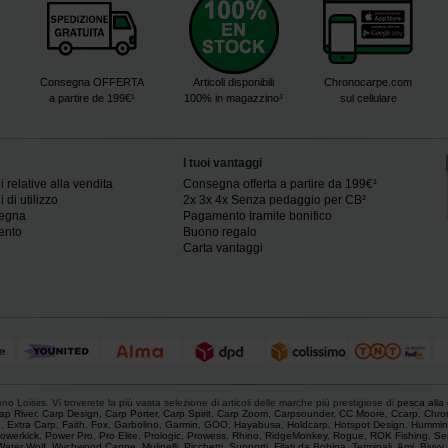
Consegna OFFERTA
Articoli disponibili
Chronocarpe.com
a partire de 199€¹
100% in magazzino³
sul cellulare
I tuoi vantaggi
 relative alla vendita
Consegna offerta a partire da 199€¹
 di utilizzo
2x 3x 4x Senza pedaggio per CB²
segna
Pagamento tramite bonifico
ento
Buono regalo
Carta vantaggi
o Loisirs. Vi troverete la più vasta selezione di articoli delle marche più prestigiose di
pesca alla
ap River
,
Carp Design
,
Carp Porter
,
Carp Spirit
,
Carp Zoom
,
Carpsounder
,
CC Moore
,
Ccarp
,
Chro
e
,
Extra Carp
,
Faith
,
Fox
,
Garbolino
,
Garmin
,
GOO
,
Hayabusa
,
Holdcarp
,
Hotspot Design
,
Hummin
owerkick
,
Power Pro
,
Pro Elite
,
Prologic
,
Prowess
,
Rhino
,
RidgeMonkey
,
Rogue
,
ROK Fishing
,
Se
Water Wolf
,
Wychwood
.
Canne
,
Mulinelli
,
Picchetti
,
Supporti
,
Filati da Bobina
,
Terminali
,
Ami
,
Bivvy