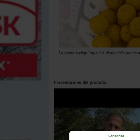
La gamma High Impact è disponibile anche i
Presentazione del prodotto
Consenso