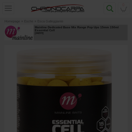
0
Homepage
»
Esche
»
Esca Galleggiante
Mainline Dedicated Base Mix Range Pop Ups 15mm 150ml
Essential Cell
[
242372
]