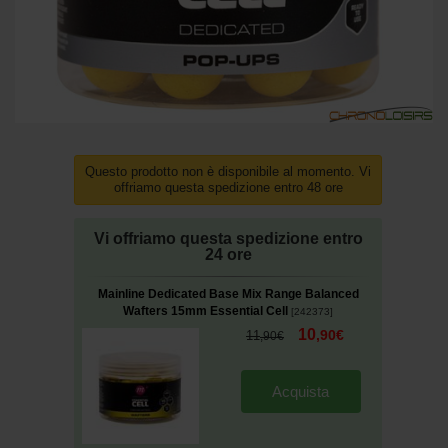
Questo prodotto non è disponibile al momento. Vi
offriamo questa spedizione entro 48 ore
Vi offriamo questa spedizione entro
24 ore
Mainline Dedicated Base Mix Range Balanced
Wafters 15mm Essential Cell
[
242373
]
10
,
90
€
11
,
90
€
Acquista