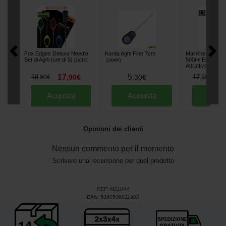
Fox Edges Deluxe Needle
Korda Aghi Fine 7cm
Mainline Stick Mi
Set di Aghi (set di 5)
500ml Essential 
[
230172
]
[
230497
]
Attrattivo
[
244001
]
17
5
1
19
,
90
€
,
30
€
17
,
90
€
,
90
€
Acquista
Acquista
Acqu
Opinioni dei clienti
Nessun commento per il momento
Scrivere una recensione per quel prodotto
REF:
M21044
EAN:
5060509811908