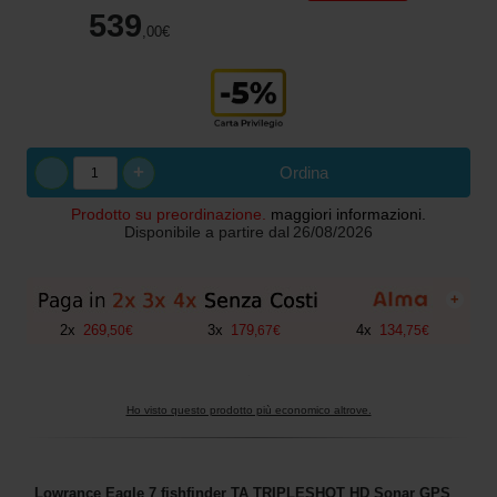
539
,00
€
+
Ordina
Prodotto su preordinazione.
maggiori informazioni.
Disponibile a partire dal
26/08/2026
+
2
x
269
3
x
179
4
x
134
,
50
€
,
67
€
,
75
€
Ho visto questo prodotto più economico altrove.
Lowrance Eagle 7 fishfinder TA TRIPLESHOT HD Sonar GPS