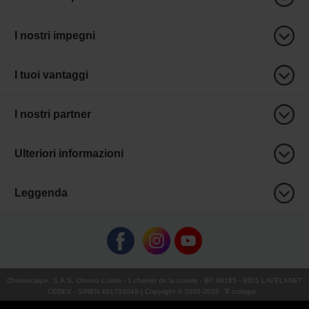
I nostri impegni
I tuoi vantaggi
I nostri partner
Ulteriori informazioni
Leggenda
Chronocarpe
:
S.A.S. Chrono Loisirs
- 1 chemin de la coume - BP 90185 - 9301 LAVELANET
CEDEX - SIREN 481703049 | Copyright © 2005-
2026
∇ ccdispo