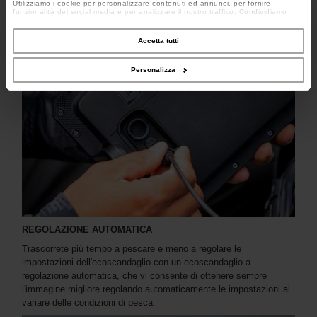
Utilizziamo i cookie per personalizzare contenuti ed annunci, per fornire
funzionalità dei social media e per analizzare il nostro traffico. Condividiamo
inoltre informazioni sul modo in cui utilizzi il nostro sito con i nostri partner che si
occupano di analisi dei dati web, pubblicità e social media, i quali potrebbero
combinarle con altre informazioni che hai fornito loro o che hanno raccolto dal
Accetta tutti
tuo utilizzo dei loro servizi.
Personalizza
REGOLAZIONE AUTOMATICA
Trascorrete più tempo a pescare e meno a regolare le
impostazioni dell'ecoscandaglio con un ecoscandaglio a
regolazione automatica, che vi consente di ottenere sempre
l'immagine migliore regolando automaticamente le impostazioni al
variare delle condizioni di pesca.