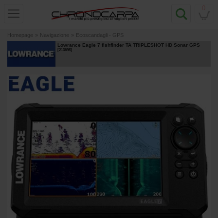
0
Homepage
»
Navigazione
»
Ecoscandagli - GPS
Lowrance Eagle 7 fishfinder TA TRIPLESHOT HD Sonar GPS
[
213698
]