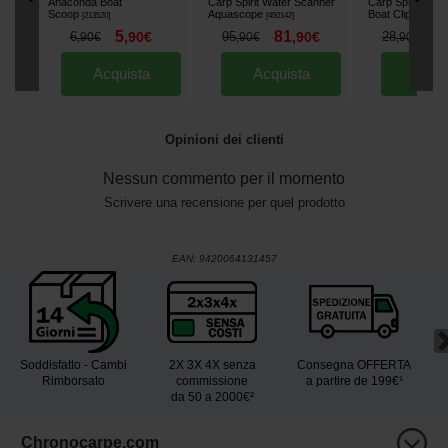
Anaconda Boat
Carp Spirit Water Scanner
Carp Spirit Qui
Scoop
Aquascope
Boat Clip
[
213520
]
[
450142
]
[
219390
]
5
81
2
6
,
90
€
95
,
90
€
28
,
90
€
,
90
€
,
90
€
Acquista
Acquista
Acqu
Opinioni dei clienti
Nessun commento per il momento
Scrivere una recensione per quel prodotto
EAN:
9420064131457
Soddisfatto - Cambi
2X 3X 4X senza
Consegna OFFERTA
Rimborsato
commissione
a partire de 199€¹
da 50 a 2000€²
Chronocarpe.com