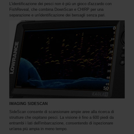
L'identificazione dei pesci non è più un gioco d'azzardo con
FishReveal, che combina DownScan e CHIRP per una
separazione e un'identificazione dei bersagli senza pari.
IMAGING SIDESCAN
SideScan consente di scansionare ampie aree alla ricerca di
strutture che ospitano pesci. La visione è fino a 600 piedi da
entrambi i lati dell'imbarcazione, consentendo di ispezionare
un'area più ampia in meno tempo.