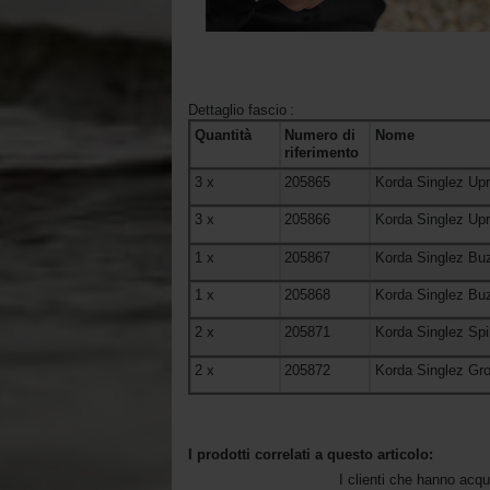
Dettaglio fascio
:
Quantità
Numero di
Nome
riferimento
3
x
205865
Korda Singlez Upr
3
x
205866
Korda Singlez Upr
1
x
205867
Korda Singlez Buz
1
x
205868
Korda Singlez Buz
2
x
205871
Korda Singlez Spik
2
x
205872
Korda Singlez Gr
I prodotti correlati a questo articolo:
I clienti che hanno acq