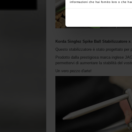
informazioni che hai fornito loro o che han
Korda Singlez Spike Ball
Stabilizzatore
x 
Questo stabilizzatore è stato progettato per 
Prodotto dalla prestigiosa marca inglese JAG, 
permettervi di aumentare la stabilità del vost
Un vero pezzo d'arte!