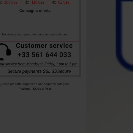
x
165
3
x
110
4
x
82
,
03
€
,
02
€
,
51
€
Consegna offerta
Ho visto questo prodotto più economico altrove.
Questo prodotto appartiene alle seguenti categorie:
Picchetti
-
Kit Goal Post