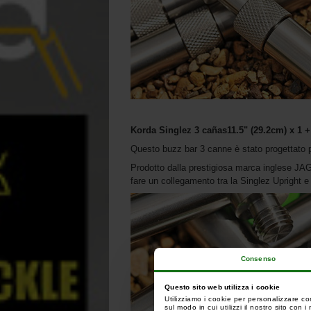
Korda Singlez 3
cañas
11.5" (29.2cm) x 1 +
Questo buzz bar 3 canne è stato progettato p
Prodotto dalla prestigiosa marca inglese JAG, 
fare un collegamento tra la Singlez Upright e
Consenso
Questo sito web utilizza i cookie
Utilizziamo i cookie per personalizzare co
sul modo in cui utilizzi il nostro sito con