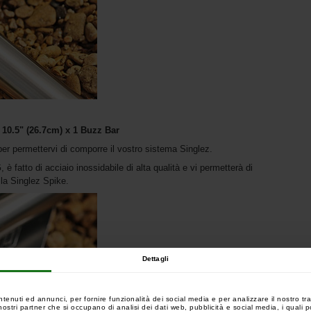
 10.
5" (26.7cm) x 1
Buzz Bar
er permettervi di comporre il vostro sistema Singlez.
è fatto di acciaio inossidabile di alta qualità e vi permetterà di
 la Singlez Spike.
Dettagli
ntenuti ed annunci, per fornire funzionalità dei social media e per analizzare il nostro tra
 i nostri partner che si occupano di analisi dei dati web, pubblicità e social media, i quali