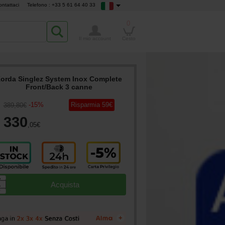
ontattaci
Telefono : +33 5 61 64 40 33
0
Il mio account
Cesto
orda Singlez System Inox Complete
Front/Back 3 canne
-
15
%
Risparmia
59
€
389
,80
€
330
,05
€
▲
Acquista
▼
+