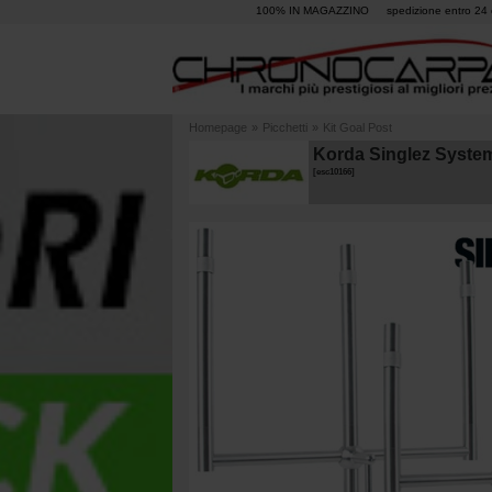
100% IN MAGAZZINO
spedizione entro 24 
Homepage
»
Picchetti
»
Kit Goal Post
Korda Singlez Syste
[
esc10166
]