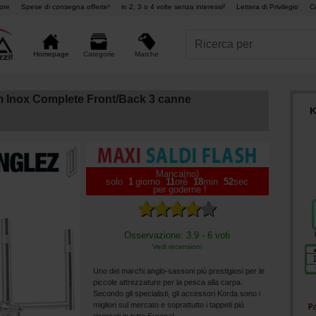
ore
Spese di consegna offerte¹
in 2, 3 o 4 volte senza interessi²
Lettera di Privilegio
C
Marche
Homepage
Categorie
m Inox Complete Front/Back 3 canne
K
Manca(no)
solo
1
giorno
11
ore
18
min
51
sec
per goderne !
Osservazione: 3.9 - 6 voti
Vedi recensioni
Uno dei marchi anglo-sassoni più prestigiosi per le
piccole attrezzature per la pesca alla carpa.
Secondo gli specialisti, gli accessori Korda sono i
migliori sul mercato e soprattutto i tappeti più
ricercati in tutta Europa!