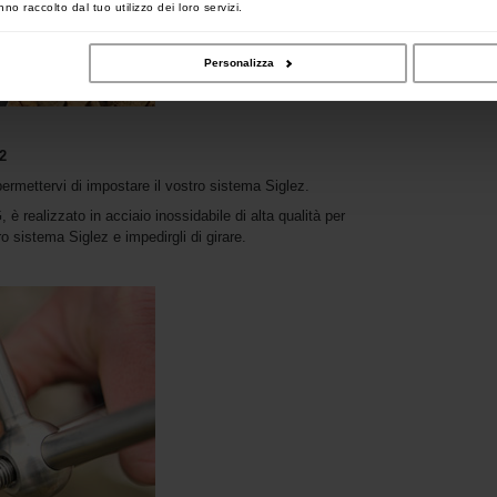
no raccolto dal tuo utilizzo dei loro servizi.
Personalizza
2
permettervi di impostare il vostro sistema Siglez.
è realizzato in acciaio inossidabile di alta qualità per
ro sistema Siglez e impedirgli di girare.