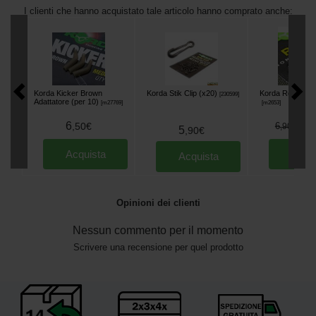
I clienti che hanno acquistato tale articolo hanno comprato anche:
Korda Kicker Brown
Korda Stik Clip (x20)
Korda Round Rin
[
230599
]
Adattatore (per 10)
[
m27769
]
[
m2653
]
6
6
,
50
€
6
,
90
€
5
,
90
€
Acquista
Acqu
Acquista
Opinioni dei clienti
Nessun commento per il momento
Scrivere una recensione per quel prodotto