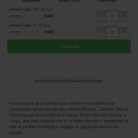
Modello Taglia
:
5,5" - 12,7cm
4
,
90
€
[
233722
]
Modello Taglia
:
7" - 17.8cm
4
,
90
€
[
233723
]
Ho visto questo prodotto più economico altrove.
La meccanica di un Combi-rig è veramente eccellente e ha
conquistato i pesci più educati e difficili d'Europa. Tuttavia, fare un
Combi-rig può essere difficile e noioso. Korda offre ora i Booms e
Loops, due parti separate che in un batter d'occhio ti permettono di
fare un perfetto Combi-rig e segnare un giunto preciso tra due
sezioni.