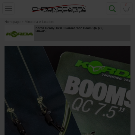
0
Homepage
»
Minuteria
»
Leaders
Korda Ready-Tied Fluorocarbon Boom QC (x3)
[
233722A
]