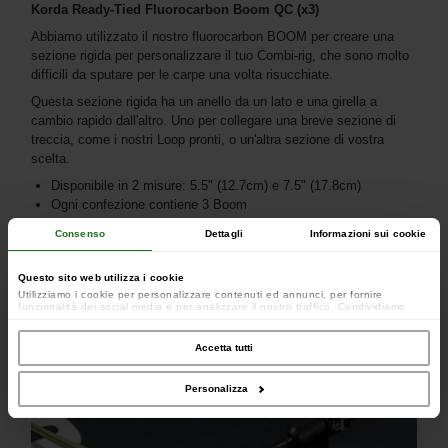
Korda Ready-Tied Fluorocarbon Boom QC (x3)
Abbiamo utilizzato il nostro fluorocarbon BOOM per creare una
sezione rigida per personalizzare il tuo Combi-rig, che sono molto
difficili da sputare per le carpe una volta risucchiate.
Questa sezione rigida ha un anello da un lato e una girella a
cambio rapido dall'altro. Uno per collegare una breve sezione di
treccia, come i nostri Loop pronti, o un'altra sezione di vostra
scelta.
Disponibile in 2 misure: 5.5" (12.7cm) e 7.5" (17.8cm)
Ogni confezione contiene 3 Boom
Consenso
Dettagli
Informazioni sui cookie
Questo sito web utilizza i cookie
Utilizziamo i cookie per personalizzare contenuti ed annunci, per fornire
funzionalità dei social media e per analizzare il nostro traffico. Condividiamo
inoltre informazioni sul modo in cui utilizzi il nostro sito con i nostri partner che si
occupano di analisi dei dati web, pubblicità e social media, i quali potrebbero
combinarle con altre informazioni che hai fornito loro o che hanno raccolto dal
Accetta tutti
tuo utilizzo dei loro servizi.
Personalizza