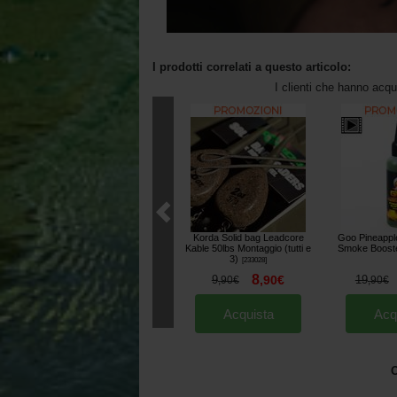
I prodotti correlati a questo articolo:
I clienti che hanno acq
Korda Solid bag Leadcore
Goo Pineappl
Kable 50lbs Montaggio (tutti e
Smoke Boost
3)
[
233028
]
8
9
,
90
€
19
,
90
€
,
90
€
Acquista
Acq
O