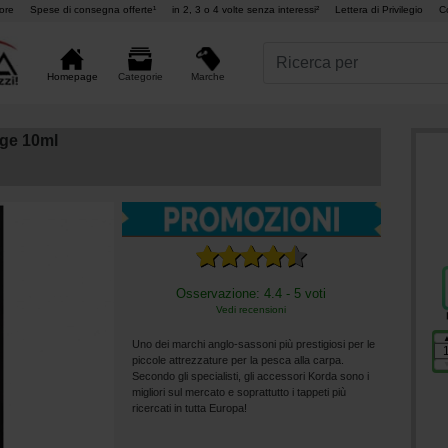
ore
Spese di consegna offerte¹
in 2, 3 o 4 volte senza interessi²
Lettera di Privilegio
C
Marche
Homepage
Categorie
ge 10ml
Osservazione: 4.4 - 5 voti
Vedi recensioni
Uno dei marchi anglo-sassoni più prestigiosi per le
piccole attrezzature per la pesca alla carpa.
Secondo gli specialisti, gli accessori Korda sono i
migliori sul mercato e soprattutto i tappeti più
ricercati in tutta Europa!