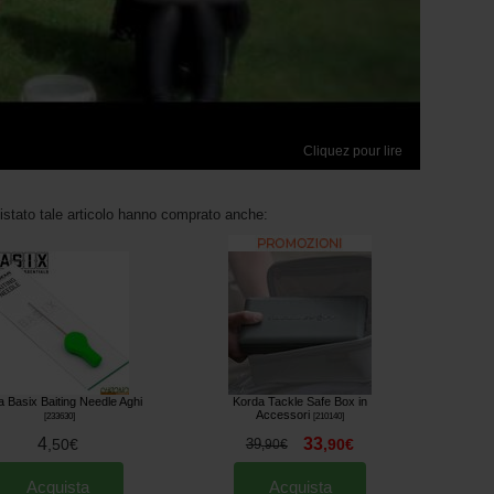
Cliquez pour lire
uistato tale articolo hanno comprato anche:
 Basix Baiting Needle Aghi
Korda Tackle Safe Box in
Accessori
[
233630
]
[
210140
]
4
33
,
50
€
39
,
90
€
,
90
€
Acquista
Acquista