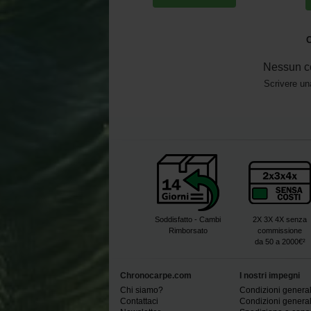
O
Nessun c
Scrivere un
Soddisfatto - Cambi
2X 3X 4X senza
Rimborsato
commissione
da 50 a 2000€²
Chronocarpe.com
I nostri impegni
Chi siamo?
Condizioni generali
Contattaci
Condizioni generali