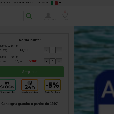
ontattaci
Telefono : +33 5 61 64 40 33
0
Il mio account
Cesto
Korda Kutter
iametro
:
16mm
14
,
90
€
31538
]
iametro
:
20mm
15
,
90
€
16
,
90
€
31539
]
1
Consegna gratuita a partire da
199
€