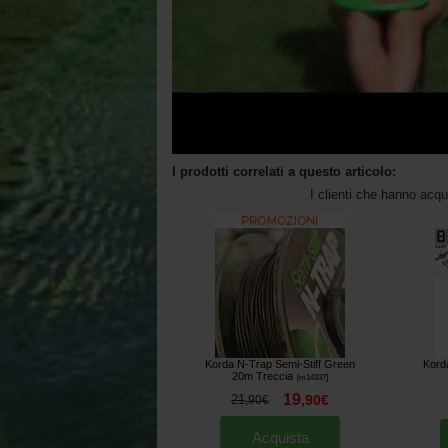
I prodotti correlati a questo articolo:
I clienti che hanno acq
Korda N-Trap Semi-Stiff Green
Korda
20m Treccia
[
m14337
]
19
21
,
90
€
,
90
€
Acquista