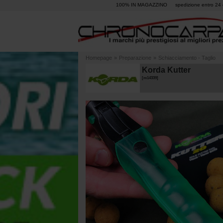
100% IN MAGAZZINO
spedizione entro 24 
Homepage
»
Preparazione
»
Schiacciamento - Taglio
Korda Kutter
[
m14339
]