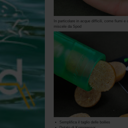
In particolare in acque difficili, come fiumi e 
miscele da Spod
Semplifica il taglio delle boilies
Dotato di Kompressor