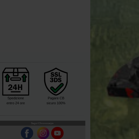
Spedizione
Pagare CB
entro 24 ore
sicuro 100%
Segui Chronocarpe