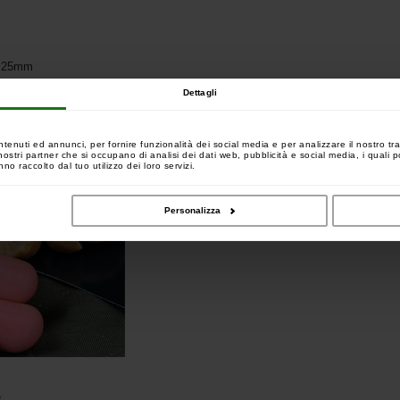
e 25mm
Dettagli
ntenuti ed annunci, per fornire funzionalità dei social media e per analizzare il nostro tra
 i nostri partner che si occupano di analisi dei dati web, pubblicità e social media, i quali
no raccolto dal tuo utilizzo dei loro servizi.
Personalizza
.