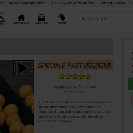
ore
Spese di consegna offerte¹
in 2, 3 o 4 volte senza interessi²
Lettera di Privilegio
C
Marche
Homepage
Categorie
D
[
2
D
[
2
Osservazione: 5 - 47 voti
Vedi recensioni
Uno dei marchi anglo-sassoni più prestigiosi per le
piccole attrezzature per la pesca alla carpa.
Secondo gli specialisti, gli accessori Korda sono i
migliori sul mercato e soprattutto i tappeti più
ricercati in tutta Europa!