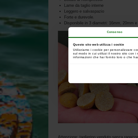
Lame da taglio interne
Leggero e salvaspazio
Forte e durevole.
Disponibile in 3 diametri: 16mm, 20mm 
Consenso
Questo sito web utilizza i cookie
Utilizziamo i cookie per personalizzare co
sul modo in cui utilizzi il nostro sito con
informazioni che hai fornito loro o che han
Attenzione: taglierino venduto senza ragazze