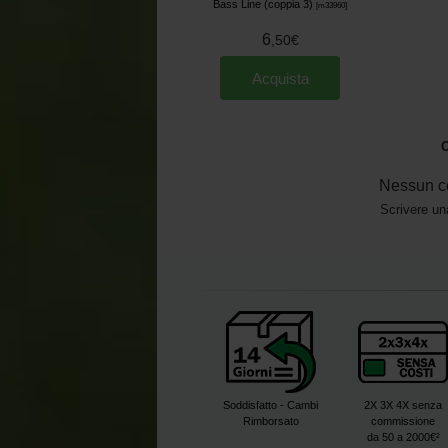
Bass Line (coppia 3)
[
m33960
]
6
,
50
€
Acquista
O
Nessun c
Scrivere un
Soddisfatto - Cambi
2X 3X 4X senza
Rimborsato
commissione
da 50 a 2000€²