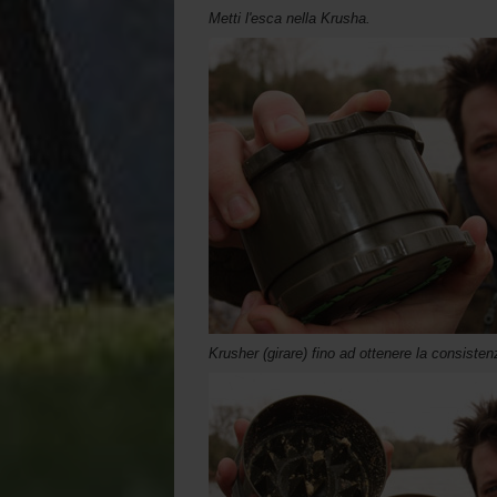
Metti l'esca nella Krusha.
Krusher (girare) fino ad ottenere la consisten