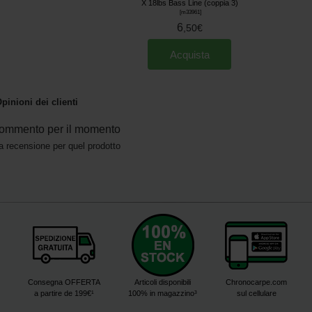
X 18lbs Bass Line (coppia 3)
[
m33961
]
6
,
50
€
Acquista
pinioni dei clienti
ommento per il momento
a recensione per quel prodotto
Consegna OFFERTA
Articoli disponibili
Chronocarpe.com
a partire de 199€¹
100% in magazzino³
sul cellulare