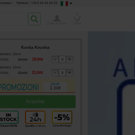
ontattaci
Telefono : +33 5 61 64 40 33
0
Il mio account
Cesto
Korda Krusha
iametro
:
10cm
18
,
90
€
19
,
90
€
30583
]
iametro
:
12cm
21
,
90
€
23
,
90
€
30584
]
1
,
00
€