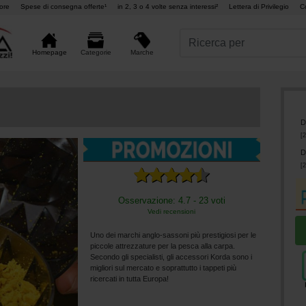
ore
Spese di consegna offerte¹
in 2, 3 o 4 volte senza interessi²
Lettera di Privilegio
C
Marche
Homepage
Categorie
D
[
2
D
[
2
Osservazione: 4.7 - 23 voti
Vedi recensioni
Uno dei marchi anglo-sassoni più prestigiosi per le
piccole attrezzature per la pesca alla carpa.
Secondo gli specialisti, gli accessori Korda sono i
migliori sul mercato e soprattutto i tappeti più
ricercati in tutta Europa!