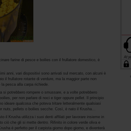
inare farine di pesce e boilies con il frullatore domestico, è
imi anni, vari dispositivi sono arrivati sul mercato, con alcuni è
o il frullatore rotante di verdure, ma la maggior parte non
 la pesca alla carpa richiede.
ra si potrebbero rompere o smussare, e a volte potrebbero
ilies, per non parlare di noci e tiger oppure pellet. Il principio
o ideare qualcosa che poteva tritare letteralmente qualsiasi
iger nuts, pellets o boilies secche. Così, è nato il Krusha…
o il Krusha utilizza i suoi denti affilati per lavorare insieme in
 ciò che gli si mette dentro. Rifinito in colore verde oliva e
Krusha è perfetto per il carpista giorno dopo giorno, e diventerà