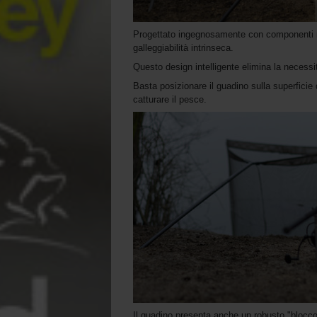
Progettato ingegnosamente con componenti r
galleggiabilità intrinseca.
Questo design intelligente elimina la necessi
Basta posizionare il guadino sulla superficie 
catturare il pesce.
Il guadino presenta anche un robusto "blocco