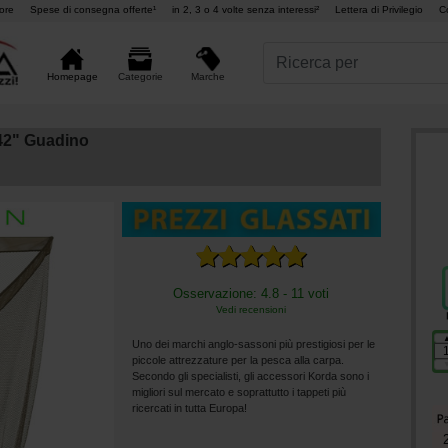
ore
Spese di consegna offerte¹
in 2, 3 o 4 volte senza interessi²
Lettera di Privilegio
C
Marche
Homepage
Categorie
42" Guadino
Osservazione: 4.8 - 11 voti
Vedi recensioni
Uno dei marchi anglo-sassoni più prestigiosi per le
piccole attrezzature per la pesca alla carpa.
Secondo gli specialisti, gli accessori Korda sono i
migliori sul mercato e soprattutto i tappeti più
ricercati in tutta Europa!