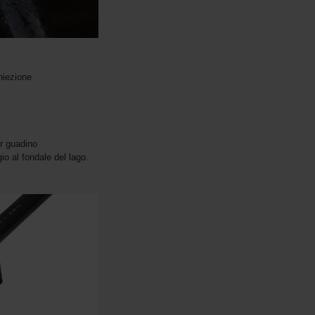
niezione
er guadino
gio al fondale del lago.