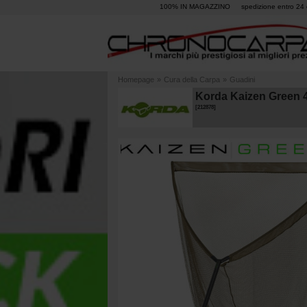
100% IN MAGAZZINO
spedizione entro 24 
Homepage
»
Cura della Carpa
»
Guadini
Korda Kaizen Green 
[
212878
]