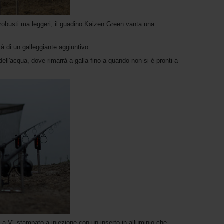
obusti ma leggeri, il guadino Kaizen Green vanta una
tà di un galleggiante aggiuntivo.
dell'acqua, dove rimarrà a galla fino a quando non si è pronti a
 a V" stampato a iniezione con un inserto in alluminio che