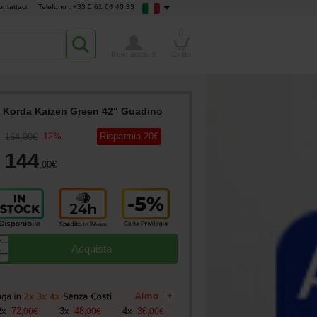
ontattaci
Telefono : +33 5 61 64 40 33
0
Il mio account
Cesto
Korda Kaizen Green 42" Guadino
-
12
%
Risparmia
20
€
164
,00
€
144
,00
€
▲
Acquista
▼
+
2
x
72
3
x
48
4
x
36
,
00
€
,
00
€
,
00
€