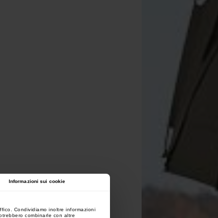
Informazioni sui cookie
ffico. Condividiamo inoltre informazioni
 potrebbero combinarle con altre