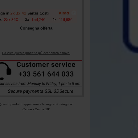
+
x
237
3
x
158
4
x
118
,
36
€
,
24
€
,
68
€
Consegna offerta
Ho visto questo prodotto più economico altrove.
Questo prodotto appartiene alle seguenti categorie:
Canne
-
Canne 10'