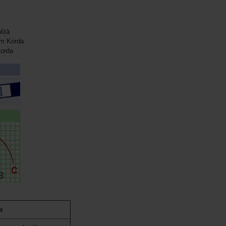
lità
am Korda
Korda
a