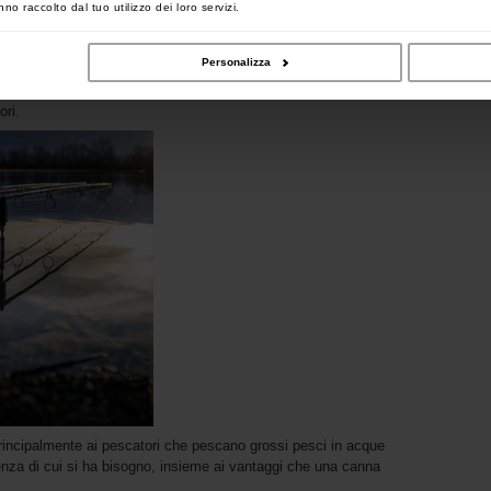
no raccolto dal tuo utilizzo dei loro servizi.
ogia delle canne. Guardando le prestazioni della Kaizen Green,
anne Platinum ma ad un prezzo più accessibile, abbiamo
Personalizza
ienza possono andare di pari passo, rendendo una fantastica
ori.
 principalmente ai pescatori che pescano grossi pesci in acque
otenza di cui si ha bisogno, insieme ai vantaggi che una canna