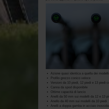
Azione quasi identica a quella dei mode
Profilo grezzo conico veloce
Versioni da 10 piedi, 12 piedi e 13 piedi 
Canna da spod disponibile
Ottime capacità di lancio
Anelli da 50 mm sui modelli da 12 e 13 pi
Anello da 40 mm sui modelli da 10 piedi
Anelli a doppia gamba in acciaio inossid