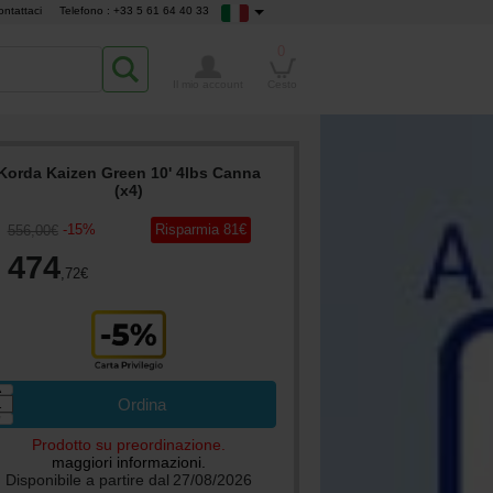
ontattaci
Telefono : +33 5 61 64 40 33
0
Il mio account
Cesto
Korda Kaizen Green 10' 4lbs Canna
(x4)
-
15
%
Risparmia
81
€
556
,00
€
474
,72
€
▲
Ordina
▼
Prodotto su preordinazione.
maggiori informazioni.
Disponibile a partire dal
27/08/2026