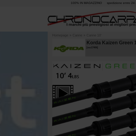
100% IN MAGAZZINO
spedizione entro 24 
Homepage
»
Canne
»
Canne 10'
Korda Kaizen Green 1
[
esc17406
]