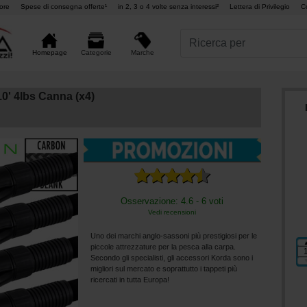
ore
Spese di consegna offerte¹
in 2, 3 o 4 volte senza interessi²
Lettera di Privilegio
C
Marche
Homepage
Categorie
0' 4lbs Canna (x4)
Osservazione: 4.6 - 6 voti
Vedi recensioni
Uno dei marchi anglo-sassoni più prestigiosi per le
piccole attrezzature per la pesca alla carpa.
Secondo gli specialisti, gli accessori Korda sono i
migliori sul mercato e soprattutto i tappeti più
ricercati in tutta Europa!