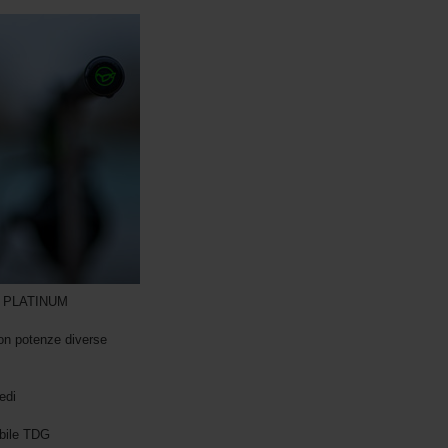
lli PLATINUM
con potenze diverse
edi
abile TDG