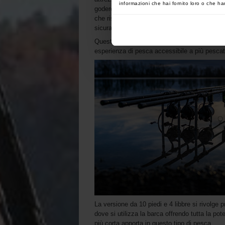
informazioni che hai fornito loro o che han
godere dei vantaggi della più recente tecnol
che rispecchiano quelle delle più costose c
sicuramente raggiunto questo obiettivo.
Questa gamma dimostra che qualità e conven
esperienza di pesca accessibile a più pescat
La versione da 10 piedi e 4 libbre si rivolge
dove si utilizza la barca offrendo tutta la p
più corta apporta in questo tipo di pesca.