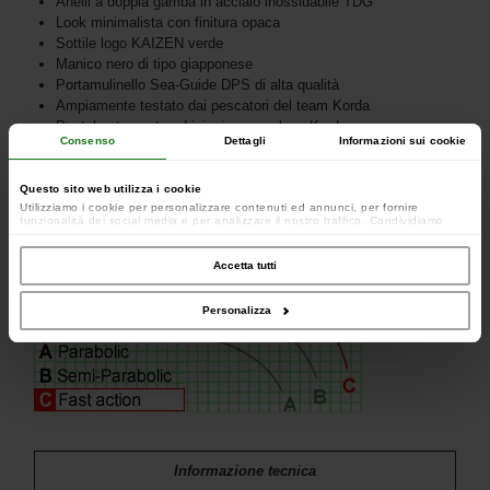
Anelli a doppia gamba in acciaio inossidabile TDG
Look minimalista con finitura opaca
Sottile logo KAIZEN verde
Manico nero di tipo giapponese
Portamulinello Sea-Guide DPS di alta qualità
Ampiamente testato dai pescatori del team Korda
Puntale stampato ad iniezione con logo Korda
Consenso
Dettagli
Informazioni sui cookie
Questo sito web utilizza i cookie
Utilizziamo i cookie per personalizzare contenuti ed annunci, per fornire
funzionalità dei social media e per analizzare il nostro traffico. Condividiamo
inoltre informazioni sul modo in cui utilizzi il nostro sito con i nostri partner che si
occupano di analisi dei dati web, pubblicità e social media, i quali potrebbero
combinarle con altre informazioni che hai fornito loro o che hanno raccolto dal
Accetta tutti
tuo utilizzo dei loro servizi.
Personalizza
Informazione tecnica