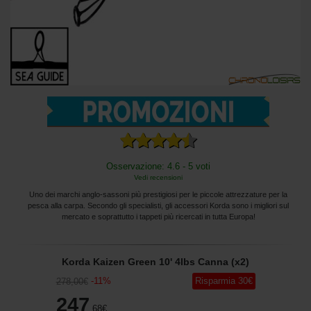
Osservazione: 4.6 - 5 voti
Vedi recensioni
Uno dei marchi anglo-sassoni più prestigiosi per le piccole attrezzature per la
pesca alla carpa. Secondo gli specialisti, gli accessori Korda sono i migliori sul
mercato e soprattutto i tappeti più ricercati in tutta Europa!
Korda Kaizen Green 10' 4lbs Canna (x2)
-
11
%
Risparmia
30
€
278
,00
€
247
,68
€