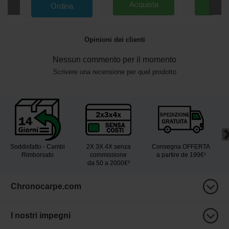
Acquista
Acqu
Ordina
Opinioni dei clienti
Nessun commento per il momento
Scrivere una recensione per quel prodotto
Soddisfatto - Cambi
2X 3X 4X senza
Consegna OFFERTA
Rimborsato
commissione
a partire de 199€¹
da 50 a 2000€²
Chronocarpe.com
I nostri impegni