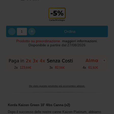
+
Ordina
Prodotto su preordinazione.
maggiori informazioni.
Disponibile a partire dal
27/08/2026
+
2
x
123
3
x
82
4
x
61
,
84
€
,
56
€
,
92
€
Ho visto questo prodotto più economico altrove.
Korda Kaizen Green 10' 4lbs Canna (x2)
Dopo il successo delle nostre canne Kaizen Platinum, abbiamo