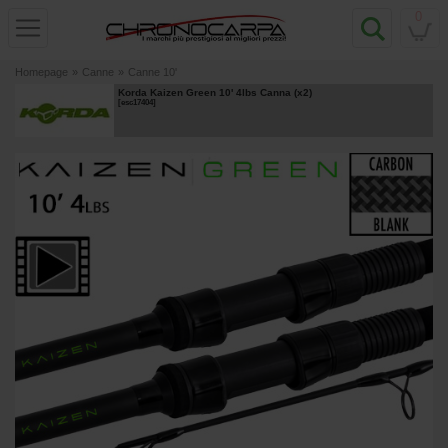
0
Homepage
»
Canne
»
Canne 10'
Korda Kaizen Green 10' 4lbs Canna (x2)
[
esc17404
]