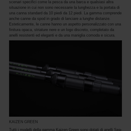
scenari specifici come la pesca da una barca e qualsiasi altra
situazione in cui non sono necessarie la lunghezza e la portata di
una canna standard da 10 piedi da 12 piedi. La gamma comprende
anche canne da spod in grado di lanciare a lunghe distanze.
Esteticamente, le canne hanno un aspetto personalizzato con una
finitura opaca, striature nere e un logo discreto, completato da
anelli resistenti ed eleganti e da una maniglia comoda e sicura.
KAIZEN GREEN
Tutti i modelli della gamma Kaizen Green sono dotati di anelli Sea-