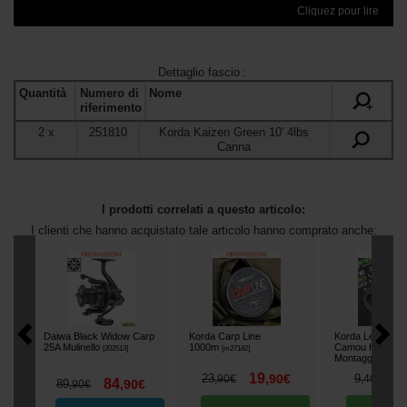
Cliquez pour lire
Dettaglio fascio
:
Quantità
Numero di
Nome
+
riferimento
2
x
251810
Korda Kaizen Green 10' 4lbs
Canna
I prodotti correlati a questo articolo:
I clienti che hanno acquistato tale articolo hanno comprato anche:
Daiwa Black Widow Carp
Korda Carp Line
Korda Leader Pr
25A Mulinello
1000m
Camou Hybrid L
[
202513
]
[
m27182
]
Montaggio
[
m9171
19
6
23
,
90
€
9
,
90
€
,
40
€
84
89
,
90
€
,
90
€