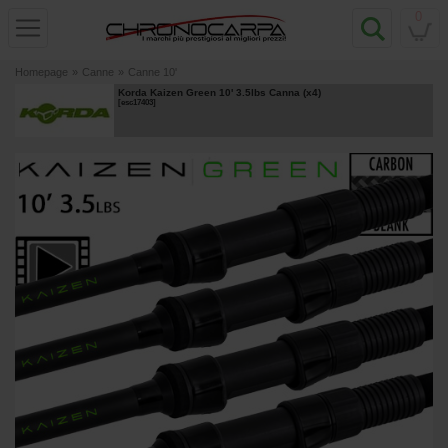
0
Homepage
»
Canne
»
Canne 10'
Korda Kaizen Green 10' 3.5lbs Canna (x4)
[
esc17403
]