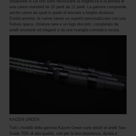
situazione in cui non sono necessarie la lunghezza e la portata di
una canna standard da 10 piedi da 12 piedi. La gamma comprende
anche canne da spod in grado di lanciare a lunghe distanze.
Esteticamente, le canne hanno un aspetto personalizzato con una
finitura opaca, striature nere e un logo discreto, completato da
anelli resistenti ed eleganti e da una maniglia comoda e sicura.
KAIZEN GREEN
Tutti i modelli della gamma Kaizen Green sono dotati di anelli Sea-
Guide TDG di alta qualità, noti per la loro resistenza, durata e