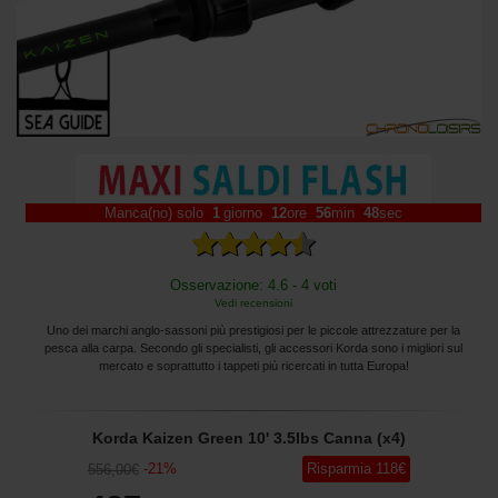
Manca(no) solo
1
giorno
12
ore
56
min
47
sec
Osservazione: 4.6 - 4 voti
Vedi recensioni
Uno dei marchi anglo-sassoni più prestigiosi per le piccole attrezzature per la
pesca alla carpa. Secondo gli specialisti, gli accessori Korda sono i migliori sul
mercato e soprattutto i tappeti più ricercati in tutta Europa!
Korda Kaizen Green 10' 3.5lbs Canna (x4)
-
21
%
Risparmia
118
€
556
,00
€