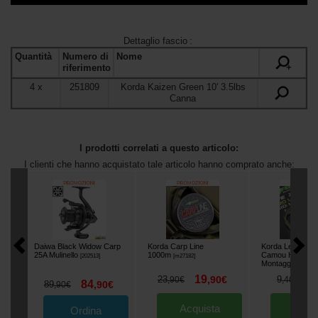
Dettaglio fascio
:
Quantità
Numero di
Nome
+
riferimento
4
x
251809
Korda Kaizen Green 10' 3.5lbs
Canna
I prodotti correlati a questo articolo:
I clienti che hanno acquistato tale articolo hanno comprato anche:
Daiwa Black Widow Carp
Korda Carp Line
Korda Leader Pr
25A Mulinello
1000m
Camou Hybrid L
[
202513
]
[
m27182
]
Montaggio
[
m9171
19
6
23
,
90
€
9
,
90
€
,
40
€
84
89
,
90
€
,
90
€
Acquista
Acqu
Ordina