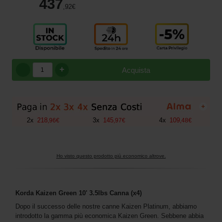
437
,92
€
+
Acquista
+
2
x
218
3
x
145
4
x
109
,
96
€
,
97
€
,
48
€
Ho visto questo prodotto più economico altrove.
Korda Kaizen Green 10' 3.5lbs Canna (x4)
Dopo il successo delle nostre canne Kaizen Platinum, abbiamo
introdotto la gamma più economica Kaizen Green. Sebbene abbia