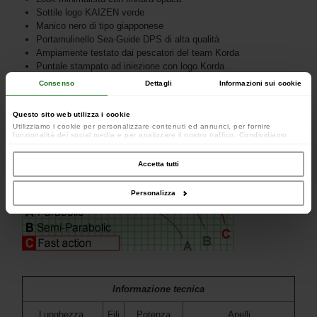
Sottile logo KAIZEN verde
Manico nero di tipo giapponese
Portamulinello Sea-Guide DPS di alta qualità
Ampiamente testato dai pescatori del team Korda
Puntale stampato ad iniezione con logo Korda
Consenso
Dettagli
Informazioni sui cookie
Questo sito web utilizza i cookie
Utilizziamo i cookie per personalizzare contenuti ed annunci, per fornire
funzionalità dei social media e per analizzare il nostro traffico. Condividiamo
inoltre informazioni sul modo in cui utilizzi il nostro sito con i nostri partner che si
occupano di analisi dei dati web, pubblicità e social media, i quali potrebbero
combinarle con altre informazioni che hai fornito loro o che hanno raccolto dal
Accetta tutti
tuo utilizzo dei loro servizi.
Personalizza
Informazione tecnica
Lunghezza
Fili
Potenza
Anelli