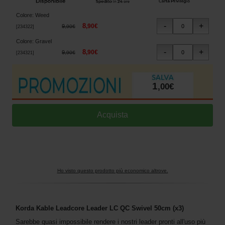
Colore
:
Weed
8
,
90
€
9
,
90
€
[
234322
]
Colore
:
Gravel
8
,
90
€
9
,
90
€
[
234321
]
1
,
00
€
Ho visto questo prodotto più economico altrove.
Korda Kable Leadcore Leader LC QC Swivel 50cm (x3)
Sarebbe quasi impossibile rendere i nostri leader pronti all'uso più