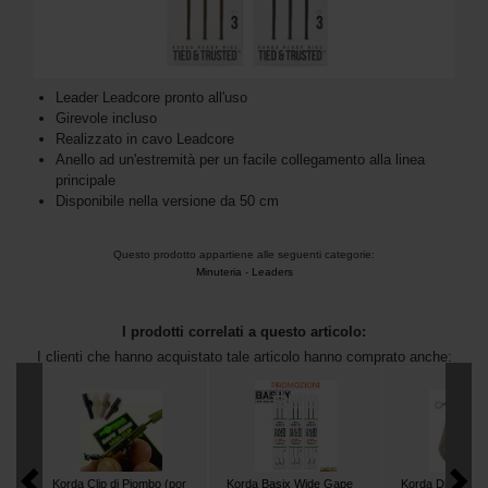
Leader Leadcore pronto all'uso
Girevole incluso
Realizzato in cavo Leadcore
Anello ad un'estremità per un facile collegamento alla linea
principale
Disponibile nella versione da 50 cm
Questo prodotto appartiene alle seguenti categorie:
Minuteria
-
Leaders
I prodotti correlati a questo articolo:
I clienti che hanno acquistato tale articolo hanno comprato anche:
Korda Clip di Piombo (por
Korda Basix Wide Gape
Korda Distance 