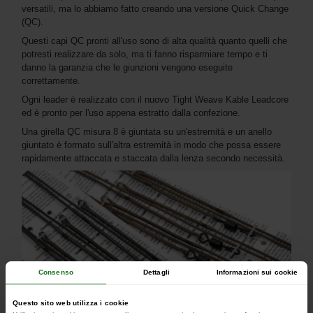
versatili, ma lo abbiamo fatto creando una versione Quick Change
(QC).
Questi capi QC pronti all'uso sono di alta qualità quanto quelli che
potresti realizzare da solo, ma ti fanno risparmiare tempo e ti
danno la garanzia che le giunzioni vengono eseguite
correttamente.
Ogni leader è realizzato con il nuovo Tight Weave Kable Leadcore
ed è pronto per l'uso appena estratto dalla confezione.
Una girella QC misura 8 è giuntata su un'estremità e un anello
giuntato è formato sull'altra estremità in modo che possa essere
rapidamente attaccata e staccata dalla lenza secondo necessità.
Consenso
Dettagli
Informazioni sui cookie
Questo sito web utilizza i cookie