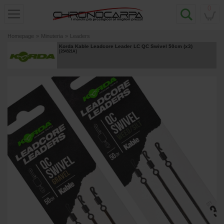
0
Homepage
»
Minuteria
»
Leaders
Korda Kable Leadcore Leader LC QC Swivel 50cm (x3)
[
234321A
]