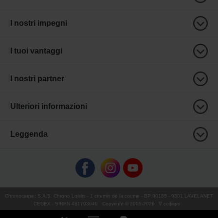
I nostri impegni
I tuoi vantaggi
I nostri partner
Ulteriori informazioni
Leggenda
Chronocarpe
:
S.A.S. Chrono Loisirs
- 1 chemin de la coume - BP 90185 - 9301 LAVELANET
CEDEX - SIREN 481703049 | Copyright © 2005-
2026
∇ ccdispo