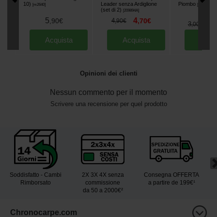
10)
Leader senza Ardiglione
Piombo
[
m2640
]
[
m3438
]
(set di 2)
[
209894A
]
5
4
,
90
€
4
,
70
€
,
90
€
2
3
,
,
00
€
Acquista
Acquista
Acqu
Opinioni dei clienti
Nessun commento per il momento
Scrivere una recensione per quel prodotto
Soddisfatto - Cambi
2X 3X 4X senza
Consegna OFFERTA
Rimborsato
commissione
a partire de 199€¹
da 50 a 2000€²
Chronocarpe.com