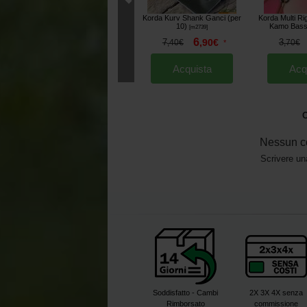
Korda Kurv Shank Ganci (per
Korda Multi R
10)
Kamo Bass
[
m2739
]
6
7
,
90
€
3
,
40
€
*
,
70
€
Acquista
Acq
O
Nessun c
Scrivere un
Soddisfatto - Cambi
2X 3X 4X senza
Rimborsato
commissione