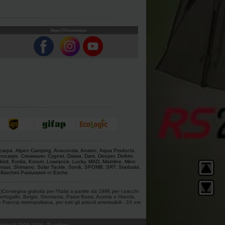
Segui Chronocarpe
 carpa
.
Alpen Camping
,
Anaconda
,
Anatec
,
Aqua Products
,
nocarpe
,
Crewsaver
,
Cygnet
,
Daiwa
,
Dam
,
Deeper
,
Delkim
,
bird
,
Korda
,
Korum
,
Lowrance
,
Lucky
,
MAD
,
Mainline
,
Minn
nsas
,
Shimano
,
Solar Tackle
,
Sonik
,
SPOMB
,
SRT
,
Starbaits
,
,
Barchini Pasturatori
et
Esche
.
1)Consegna gratuita per l'Italia a partire da 199€ per i pacchi
ortogallo, Belgio, Germania, Paesi Bassi, Austria e Irlanda.
ancia metropolitana, per tutti gli articoli ammissibili - 24 ore
ight © 2005-
2026
∇ ccdispo