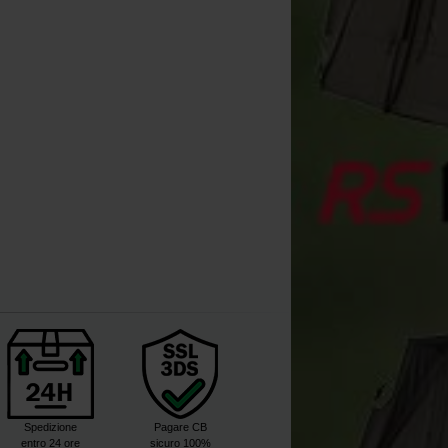
Korda Boilie Funnelweb PVA
Korda SLR Balsa Marker Float
System 22mm
Small Marcatore
[
m9153
]
[
213508
]
8
9
,
90
€
,
90
€
10
11
,
90
€
,
90
€
Acquista
Acquista
Spedizione
Pagare CB
entro 24 ore
sicuro 100%