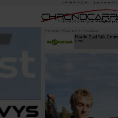
100% IN MAGAZZINO
spedizione entro 24 
Homepage
»
Pasturazione
»
Propulsione
Korda Eazi Stik Cobra
[
m2746
]