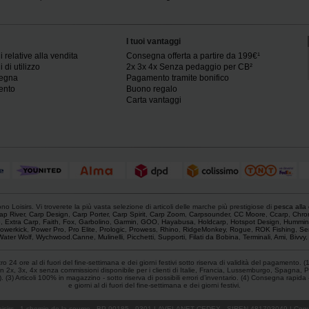
I tuoi vantaggi
 relative alla vendita
Consegna offerta a partire da 199€¹
 di utilizzo
2x 3x 4x Senza pedaggio per CB²
segna
Pagamento tramite bonifico
ento
Buono regalo
Carta vantaggi
o Loisirs. Vi troverete la più vasta selezione di articoli delle marche più prestigiose di
pesca alla
ap River
,
Carp Design
,
Carp Porter
,
Carp Spirit
,
Carp Zoom
,
Carpsounder
,
CC Moore
,
Ccarp
,
Chro
e
,
Extra Carp
,
Faith
,
Fox
,
Garbolino
,
Garmin
,
GOO
,
Hayabusa
,
Holdcarp
,
Hotspot Design
,
Hummin
owerkick
,
Power Pro
,
Pro Elite
,
Prologic
,
Prowess
,
Rhino
,
RidgeMonkey
,
Rogue
,
ROK Fishing
,
Se
Water Wolf
,
Wychwood
.
Canne
,
Mulinelli
,
Picchetti
,
Supporti
,
Filati da Bobina
,
Terminali
,
Ami
,
Bivvy
 24 ore al di fuori del fine-settimana e dei giorni festivi sotto riserva di validità del pagamento. (
 2x, 3x, 4x senza commissioni disponibile per i clienti di Italie, Francia, Lussemburgo, Spagna, P
) Articoli 100% in magazzino - sotto riserva di possibili errori d’inventario. (4) Consegna rapida - Fr
e giorni al di fuori del fine-settimana e dei giorni festivi.
isirs
- 1 chemin de la coume - BP 90185 - 9301 LAVELANET CEDEX - SIREN 481703049 | Copyr