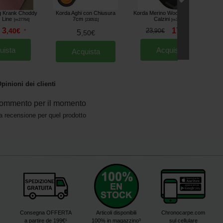
ig Krank Choddy
Korda Aghi con Chiusura
Korda Merino Wool Sock Olive
 Line
7cm
Calzini
[
m27764
]
[
230511
]
[
m33399
]
3
17
,
40
€
23
,
90
€
*
,
90
€
5
,
50
€
uista
Acquista
Acquista
pinioni dei clienti
ommento per il momento
a recensione per quel prodotto
Consegna OFFERTA
Articoli disponibili
Chronocarpe.com
a partire de 199€¹
100% in magazzino³
sul cellulare