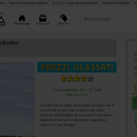
ore
Spese di consegna offerte¹
in 2, 3 o 4 volte senza interessi²
Lettera di Privilegio
C
Marche
Homepage
Categorie
 Boilies
D
[
2
D
[
2
Osservazione: 4.1 - 17 voti
Vedi recensioni
Uno dei marchi anglo-sassoni più prestigiosi per le
piccole attrezzature per la pesca alla carpa.
Secondo gli specialisti, gli accessori Korda sono i
migliori sul mercato e soprattutto i tappeti più
ricercati in tutta Europa!