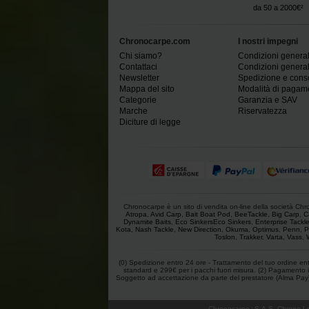
da 50 a 2000€²
Chronocarpe.com
I nostri impegni
Chi siamo?
Condizioni generali
Contattaci
Condizioni generali
Newsletter
Spedizione e con
Mappa del sito
Modalità di pagam
Categorie
Garanzia e SAV
Marche
Riservatezza
Diciture di legge
Chronocarpe è un sito di vendita on-line della società Chron
Atropa
,
Avid Carp
,
Bait Boat Pod
,
BeeTackle
,
Big Carp
,
C
Dynamite Baits
,
Eco SinkersEco Sinkers
,
Enterprise Tackl
Kota
,
Nash Tackle
,
New Direction
,
Okuma
,
Optimus
,
Penn
,
P
Toslon
,
Trakker
,
Varta
,
Vass
,
(0) Spedizione entro 24 ore - Trattamento del tuo ordine entro
standard e 299€ per i pacchi fuori misura. (2) Pagamento in
Soggetto ad accettazione da parte del prestatore (Alma Pay). (3
Chronocarpe
:
S.A.S. Chrono Lo