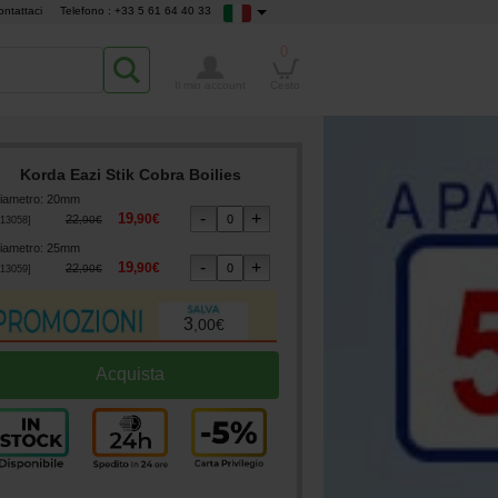
ontattaci
Telefono : +33 5 61 64 40 33
0
Il mio account
Cesto
Korda Eazi Stik Cobra Boilies
iametro
:
20mm
19
,
90
€
22
,
90
€
13058
]
iametro
:
25mm
19
,
90
€
22
,
90
€
13059
]
3
,
00
€