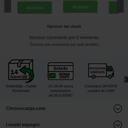
Acquista
Acquista
Acqu
Opinioni dei clienti
Nessun commento per il momento
Scrivere una recensione per quel prodotto
Soddisfatto - Cambi
2X 3X 4X senza
Consegna OFFERTA
Rimborsato
commissione
a partire de 199€¹
da 50 a 2000€²
Chronocarpe.com
I nostri impegni