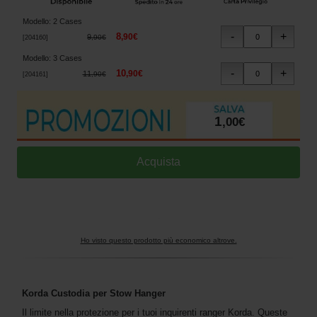
Modello
:
2 Cases
8
,
90
€
9
,
90
€
[
204160
]
Modello
:
3 Cases
10
,
90
€
11
,
90
€
[
204161
]
1
,
00
€
Ho visto questo prodotto più economico altrove.
Korda Custodia per Stow Hanger
Il limite nella protezione per i tuoi inquirenti ranger Korda. Queste