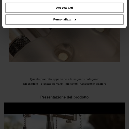
occupano di analisi dei dati web, pubblicità e social media, i quali potrebbero
combinarle con altre informazioni che hai fornito loro o che hanno raccolto dal
Accetta tutti
tuo utilizzo dei loro servizi.
Personalizza
Questo prodotto appartiene alle seguenti categorie:
Stoccaggio
-
Stoccaggio vario
-
Indicatori
-
Accessori indicatore
Presentazione del prodotto