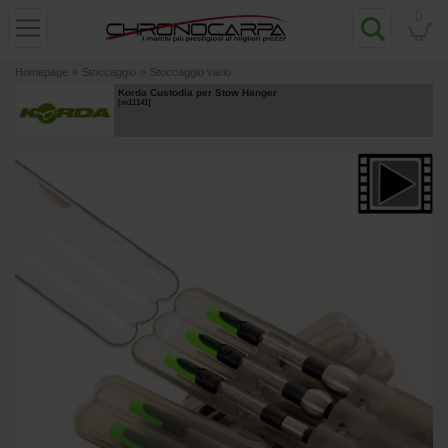
0
Homepage
»
Stoccaggio
»
Stoccaggio vario
Korda Custodia per Stow Hanger
[
m11141
]