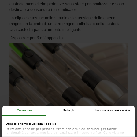
custodie magnetiche protettive sono state personalizzate e sono
destinate a conservare i tuoi indicatori.
La clip delle testine nelle scatole e l'estensione della catena
magnetica fa parte di un altro magnete alla base della custodia.
Una custodia particolarmente intelligente!
Disponibile per 3 o 2 appendini.
Consenso
Dettagli
Informazioni sui cookie
Questo sito web utilizza i cookie
Utilizziamo i cookie per personalizzare contenuti ed annunci, per fornire
funzionalità dei social media e per analizzare il nostro traffico. Condividiamo
inoltre informazioni sul modo in cui utilizzi il nostro sito con i nostri partner che si