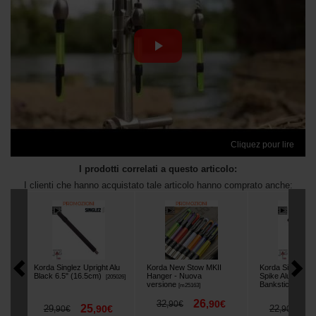
Cliquez pour lire
I prodotti correlati a questo articolo:
I clienti che hanno acquistato tale articolo hanno comprato anche:
Korda Singlez Upright Alu
Korda New Stow MKII
Korda Singlez 
Black 6.5" (16.5cm)
Hanger - Nuova
Spike Alu Black
[
205026
]
versione
Banksticks
[
m25163
]
[
20503
26
32
,
90
€
,
90
€
25
1
29
,
90
€
22
,
90
€
,
90
€